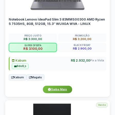
Notebook Lenovo IdeaPad Slim 3 83MMS00300 AMD Ryzen
5 7535HS, 8GB, 512GB, 15.3″ WUXGA WVA - LINUX
PREÇO JUSTO
PROMOÇÃO
R$ 3.300,00
R$ 3.200,00
BLACK FRIDAY
SUPER OFERTA
R$ 2.900,00
R$ 3.100,00
Kabum
R$ 2.932,00
Pix a Vista
8do8
Kabum
Magalu
Saiba Mais
Verde