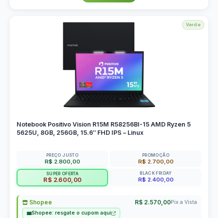
Verde
Notebook Positivo Vision R15M R58256BI-15 AMD Ryzen 5
5625U, 8GB, 256GB, 15.6″ FHD IPS – Linux
PREÇO JUSTO
PROMOÇÃO
R$ 2.800,00
R$ 2.700,00
BLACK FRIDAY
SUPER OFERTA
R$ 2.400,00
R$ 2.600,00
Shopee
R$ 2.570,00
Pix a Vista
Shopee: resgate o cupom aqui