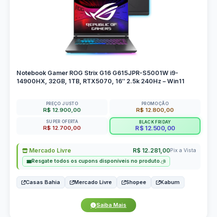
Notebook Gamer ROG Strix G16 G615JPR-S5001W i9-
14900HX, 32GB, 1TB, RTX5070, 16″ 2.5k 240Hz – Win11
PREÇO JUSTO
PROMOÇÃO
R$ 12.900,00
R$ 12.800,00
SUPER OFERTA
BLACK FRIDAY
R$ 12.700,00
R$ 12.500,00
Mercado Livre
R$ 12.281,00
Pix a Vista
Resgate todos os cupons disponíveis no produto.
Casas Bahia
Mercado Livre
Shopee
Kabum
Saiba Mais