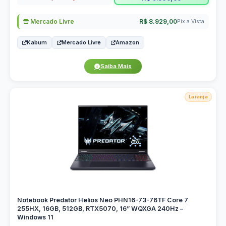
Mercado Livre
R$ 8.929,00
Pix a Vista
Kabum
Mercado Livre
Amazon
Saiba Mais
Laranja
Notebook Predator Helios Neo PHN16-73-76TF Core 7
255HX, 16GB, 512GB, RTX5070, 16” WQXGA 240Hz –
Windows 11