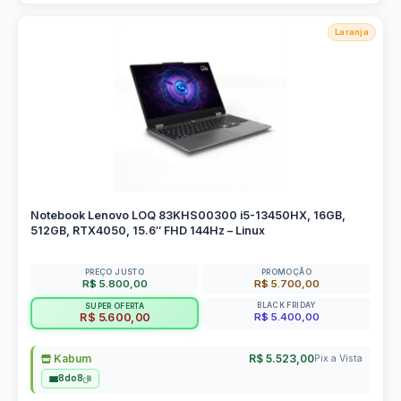
Laranja
Notebook Lenovo LOQ 83KHS00300 i5-13450HX, 16GB,
512GB, RTX4050, 15.6″ FHD 144Hz – Linux
PREÇO JUSTO
PROMOÇÃO
R$ 5.800,00
R$ 5.700,00
BLACK FRIDAY
SUPER OFERTA
R$ 5.400,00
R$ 5.600,00
Kabum
R$ 5.523,00
Pix a Vista
8do8