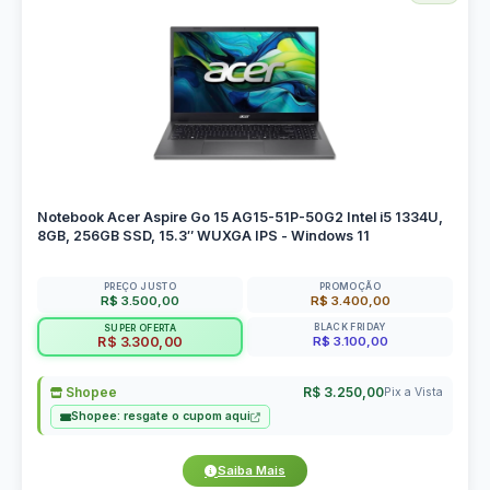
Notebook Acer Aspire Go 15 AG15-51P-50G2 Intel i5 1334U,
8GB, 256GB SSD, 15.3″ WUXGA IPS - Windows 11
PREÇO JUSTO
PROMOÇÃO
R$ 3.500,00
R$ 3.400,00
BLACK FRIDAY
SUPER OFERTA
R$ 3.100,00
R$ 3.300,00
Shopee
R$ 3.250,00
Pix a Vista
Shopee: resgate o cupom aqui
Saiba Mais