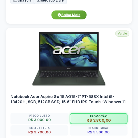
Amazon
Mercado Livre
Saiba Mais
Verde
Notebook Acer Aspire Go 15 AG15-71PT-58SX Intel i5-
13420H, 8GB, 512GB SSD, 15.6″ FHD IPS Touch -Windows 11
PREÇO JUSTO
PROMOÇÃO
R$ 3.900,00
R$ 3.800,00
SUPER OFERTA
BLACK FRIDAY
R$ 3.700,00
R$ 3.500,00