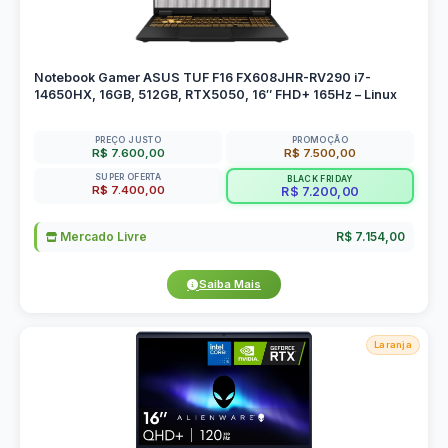
Notebook Gamer ASUS TUF F16 FX608JHR-RV290 i7-
14650HX, 16GB, 512GB, RTX5050, 16″ FHD+ 165Hz – Linux
PREÇO JUSTO
PROMOÇÃO
R$ 7.600,00
R$ 7.500,00
SUPER OFERTA
BLACK FRIDAY
R$ 7.400,00
R$ 7.200,00
Mercado Livre
R$ 7.154,00
Saiba Mais
Laranja