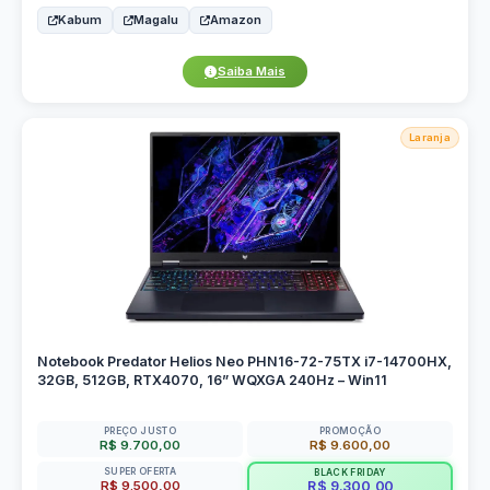
Kabum
Magalu
Amazon
Saiba Mais
Laranja
Notebook Predator Helios Neo PHN16-72-75TX i7-14700HX,
32GB, 512GB, RTX4070, 16” WQXGA 240Hz – Win11
PREÇO JUSTO
PROMOÇÃO
R$ 9.700,00
R$ 9.600,00
SUPER OFERTA
BLACK FRIDAY
R$ 9.500,00
R$ 9.300,00