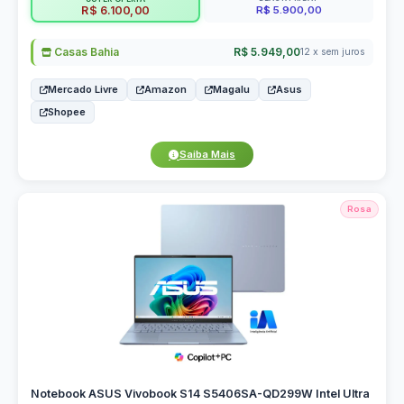
R$ 5.900,00
R$ 6.100,00
Casas Bahia
R$ 5.949,00
12 x sem juros
Mercado Livre
Amazon
Magalu
Asus
Shopee
Saiba Mais
Rosa
Notebook ASUS Vivobook S14 S5406SA-QD299W Intel Ultra