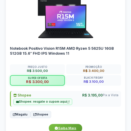
Notebook Positivo Vision R15M AMD Ryzen 5 5625U 16GB
512GB 15.6″ FHD IPS Windows 11
PREÇO JUSTO
PROMOÇÃO
R$ 3.500,00
R$ 3.400,00
BLACK FRIDAY
SUPER OFERTA
R$ 3.100,00
R$ 3.300,00
Shopee
R$ 3.195,00
Pix a Vista
Shopee: resgate o cupom aqui
Magalu
Shopee
Saiba Mais