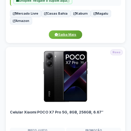
Shopee: resgate o cupom aqui
Mercado Livre
Casas Bahia
Kabum
Magalu
Amazon
Saiba Mais
Roxo
Celular Xiaomi POCO X7 Pro 5G, 8GB, 256GB, 6.67″
PREÇO JUSTO
PROMOÇÃO