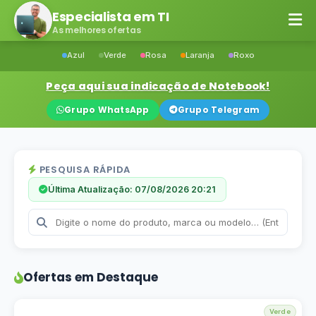
Especialista em TI
As melhores ofertas
Azul
Verde
Rosa
Laranja
Roxo
Peça aqui sua indicação de Notebook!
Grupo WhatsApp
Grupo Telegram
PESQUISA RÁPIDA
Última Atualização: 07/08/2026 20:21
Ofertas em Destaque
Verde