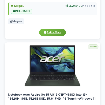
Magalu
R$ 3.249,00
Pix a Vista
INFLU350
Magalu
Saiba Mais
Verde
Notebook Acer Aspire Go 15 AG15-71PT-58SX Intel i5-
13420H, 8GB, 512GB SSD, 15.6″ FHD IPS Touch -Windows 11