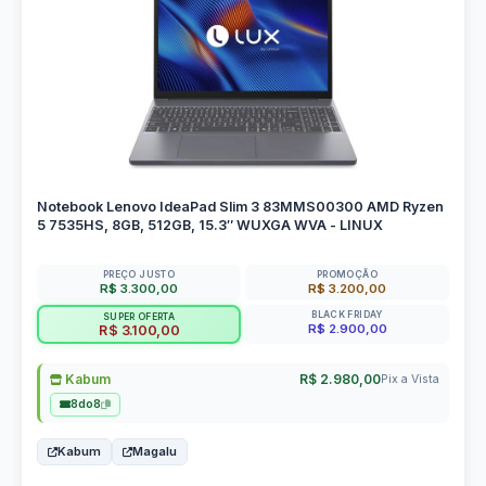
Notebook Lenovo IdeaPad Slim 3 83MMS00300 AMD Ryzen
5 7535HS, 8GB, 512GB, 15.3″ WUXGA WVA - LINUX
PREÇO JUSTO
PROMOÇÃO
R$ 3.300,00
R$ 3.200,00
BLACK FRIDAY
SUPER OFERTA
R$ 2.900,00
R$ 3.100,00
Kabum
R$ 2.980,00
Pix a Vista
8do8
Kabum
Magalu