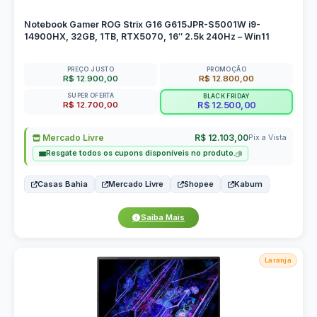
Notebook Gamer ROG Strix G16 G615JPR-S5001W i9-
14900HX, 32GB, 1TB, RTX5070, 16″ 2.5k 240Hz – Win11
PREÇO JUSTO
PROMOÇÃO
R$ 12.900,00
R$ 12.800,00
SUPER OFERTA
BLACK FRIDAY
R$ 12.700,00
R$ 12.500,00
Mercado Livre
R$ 12.103,00
Pix a Vista
Resgate todos os cupons disponíveis no produto.
Casas Bahia
Mercado Livre
Shopee
Kabum
Saiba Mais
Laranja