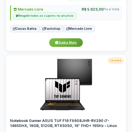
Mercado Livre
R$ 5.623,00
Pix a Vista
Resgate todos os cupons no anuncio
Casas Bahia
Fastshop
Mercado Livre
Saiba Mais
Laranja
Notebook Gamer ASUS TUF F16 FX608JHR-RV290 i7-
14650HX, 16GB, 512GB, RTX5050, 16″ FHD+ 165Hz – Linux