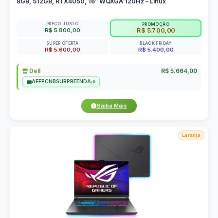
8GB, 512GB, RTX4050, 16″ WQXGA 120Hz – Linux
PREÇO JUSTO
PROMOÇÃO
R$ 5.800,00
R$ 5.700,00
SUPER OFERTA
BLACK FRIDAY
R$ 5.600,00
R$ 5.400,00
Dell
R$ 5.664,00
AFFPCNBSURPREENDA
Saiba Mais
Laranja