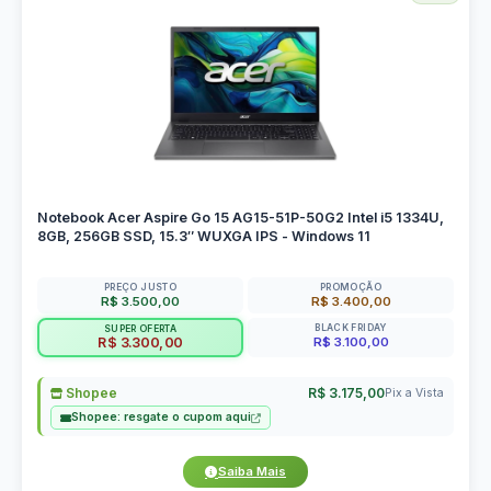
Notebook Acer Aspire Go 15 AG15-51P-50G2 Intel i5 1334U,
8GB, 256GB SSD, 15.3″ WUXGA IPS - Windows 11
PREÇO JUSTO
PROMOÇÃO
R$ 3.500,00
R$ 3.400,00
BLACK FRIDAY
SUPER OFERTA
R$ 3.100,00
R$ 3.300,00
Shopee
R$ 3.175,00
Pix a Vista
Shopee: resgate o cupom aqui
Saiba Mais