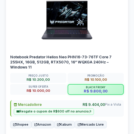
Notebook Predator Helios Neo PHN16-73-76TF Core 7
255HX, 16GB, 512GB, RTX5070, 16” WQXGA 240Hz –
Windows 11
PREÇO JUSTO
PROMOÇÃO
R$ 10.200,00
R$ 10.100,00
SUPER OFERTA
BLACK FRIDAY
R$ 10.000,00
R$ 9.800,00
Mercadolivre
R$ 9.404,00
Pix a Vista
Resgate o cupom de R$600 off no anuncio
Shopee
Amazon
Kabum
Mercado Livre