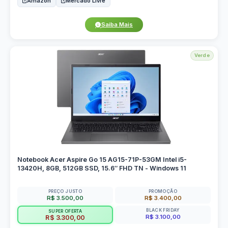
Amazon
Mercado Livre
Saiba Mais
Verde
Notebook Acer Aspire Go 15 AG15-71P-53GM Intel i5-
13420H, 8GB, 512GB SSD, 15.6″ FHD TN - Windows 11
PREÇO JUSTO
PROMOÇÃO
R$ 3.500,00
R$ 3.400,00
BLACK FRIDAY
SUPER OFERTA
R$ 3.100,00
R$ 3.300,00