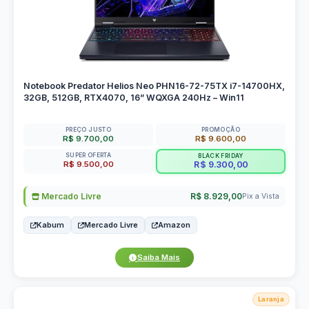
Notebook Predator Helios Neo PHN16-72-75TX i7-14700HX,
32GB, 512GB, RTX4070, 16” WQXGA 240Hz – Win11
PREÇO JUSTO
PROMOÇÃO
R$ 9.700,00
R$ 9.600,00
SUPER OFERTA
BLACK FRIDAY
R$ 9.500,00
R$ 9.300,00
Mercado Livre
R$ 8.929,00
Pix a Vista
Kabum
Mercado Livre
Amazon
Saiba Mais
Laranja