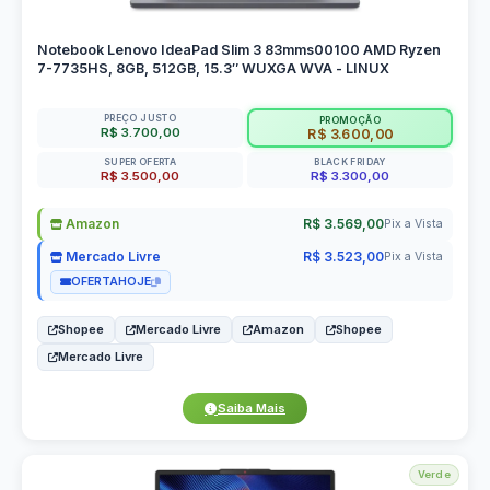
Notebook Lenovo IdeaPad Slim 3 83mms00100 AMD Ryzen
7-7735HS, 8GB, 512GB, 15.3″ WUXGA WVA - LINUX
PREÇO JUSTO
PROMOÇÃO
R$ 3.700,00
R$ 3.600,00
SUPER OFERTA
BLACK FRIDAY
R$ 3.500,00
R$ 3.300,00
Amazon
R$ 3.569,00
Pix a Vista
Mercado Livre
R$ 3.523,00
Pix a Vista
OFERTAHOJE
Shopee
Mercado Livre
Amazon
Shopee
Mercado Livre
Saiba Mais
Verde