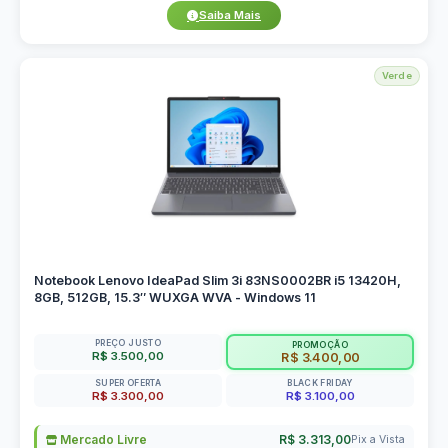
Saiba Mais
Verde
Notebook Lenovo IdeaPad Slim 3i 83NS0002BR i5 13420H,
8GB, 512GB, 15.3″ WUXGA WVA - Windows 11
PREÇO JUSTO
PROMOÇÃO
R$ 3.500,00
R$ 3.400,00
SUPER OFERTA
BLACK FRIDAY
R$ 3.300,00
R$ 3.100,00
Mercado Livre
R$ 3.313,00
Pix a Vista