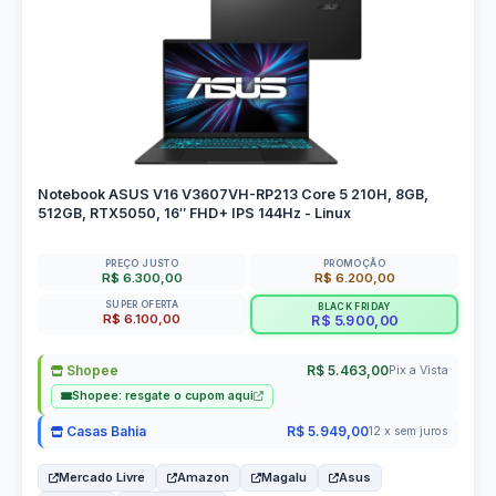
Notebook ASUS V16 V3607VH-RP213 Core 5 210H, 8GB,
512GB, RTX5050, 16″ FHD+ IPS 144Hz - Linux
PREÇO JUSTO
PROMOÇÃO
R$ 6.300,00
R$ 6.200,00
SUPER OFERTA
BLACK FRIDAY
R$ 6.100,00
R$ 5.900,00
Shopee
R$ 5.463,00
Pix a Vista
Shopee: resgate o cupom aqui
Casas Bahia
R$ 5.949,00
12 x sem juros
Mercado Livre
Amazon
Magalu
Asus