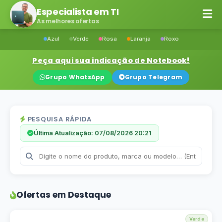
Especialista em TI
As melhores ofertas
Azul
Verde
Rosa
Laranja
Roxo
Peça aqui sua indicação de Notebook!
Grupo WhatsApp
Grupo Telegram
PESQUISA RÁPIDA
Última Atualização: 07/08/2026 20:21
Ofertas em Destaque
Verde