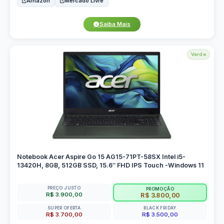
Amazon
Mercado Livre
Saiba Mais
Verde
Notebook Acer Aspire Go 15 AG15-71PT-58SX Intel i5-
13420H, 8GB, 512GB SSD, 15.6″ FHD IPS Touch -Windows 11
PREÇO JUSTO
PROMOÇÃO
R$ 3.900,00
R$ 3.800,00
SUPER OFERTA
BLACK FRIDAY
R$ 3.700,00
R$ 3.500,00