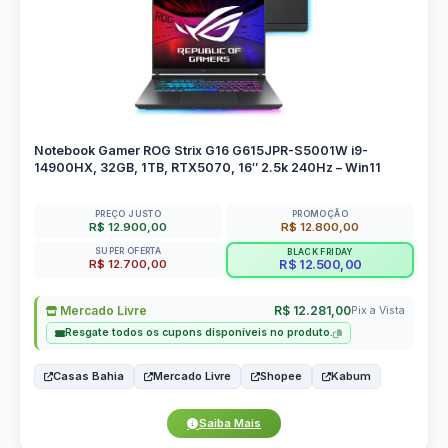
Notebook Gamer ROG Strix G16 G615JPR-S5001W i9-
14900HX, 32GB, 1TB, RTX5070, 16″ 2.5k 240Hz – Win11
PREÇO JUSTO
PROMOÇÃO
R$ 12.900,00
R$ 12.800,00
SUPER OFERTA
BLACK FRIDAY
R$ 12.700,00
R$ 12.500,00
Mercado Livre
R$ 12.281,00
Pix a Vista
Resgate todos os cupons disponíveis no produto.
Casas Bahia
Mercado Livre
Shopee
Kabum
Saiba Mais