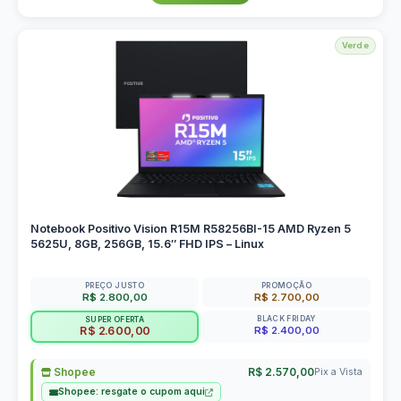
Verde
Notebook Positivo Vision R15M R58256BI-15 AMD Ryzen 5
5625U, 8GB, 256GB, 15.6″ FHD IPS – Linux
PREÇO JUSTO
PROMOÇÃO
R$ 2.800,00
R$ 2.700,00
BLACK FRIDAY
SUPER OFERTA
R$ 2.400,00
R$ 2.600,00
Shopee
R$ 2.570,00
Pix a Vista
Shopee: resgate o cupom aqui