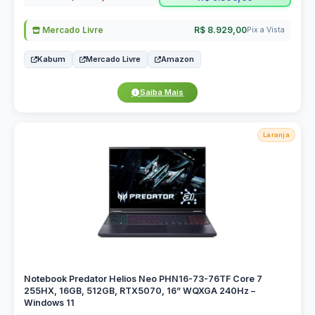
Mercado Livre
R$ 8.929,00
Pix a Vista
Kabum
Mercado Livre
Amazon
Saiba Mais
Laranja
Notebook Predator Helios Neo PHN16-73-76TF Core 7
255HX, 16GB, 512GB, RTX5070, 16” WQXGA 240Hz –
Windows 11