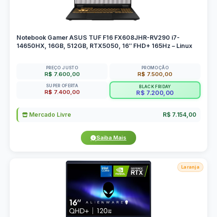
Notebook Gamer ASUS TUF F16 FX608JHR-RV290 i7-
14650HX, 16GB, 512GB, RTX5050, 16″ FHD+ 165Hz – Linux
PREÇO JUSTO
PROMOÇÃO
R$ 7.600,00
R$ 7.500,00
SUPER OFERTA
BLACK FRIDAY
R$ 7.400,00
R$ 7.200,00
Mercado Livre
R$ 7.154,00
Saiba Mais
Laranja