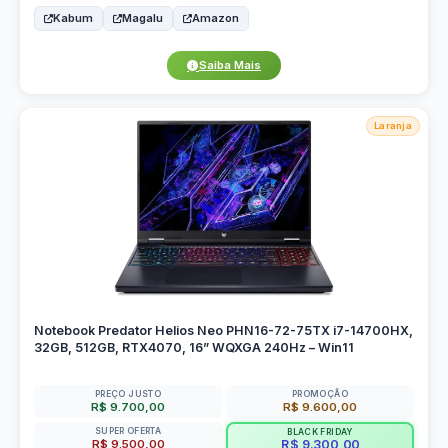
Kabum
Magalu
Amazon
Saiba Mais
Laranja
Notebook Predator Helios Neo PHN16-72-75TX i7-14700HX,
32GB, 512GB, RTX4070, 16” WQXGA 240Hz – Win11
PREÇO JUSTO
PROMOÇÃO
R$ 9.700,00
R$ 9.600,00
SUPER OFERTA
BLACK FRIDAY
R$ 9.500,00
R$ 9.300,00