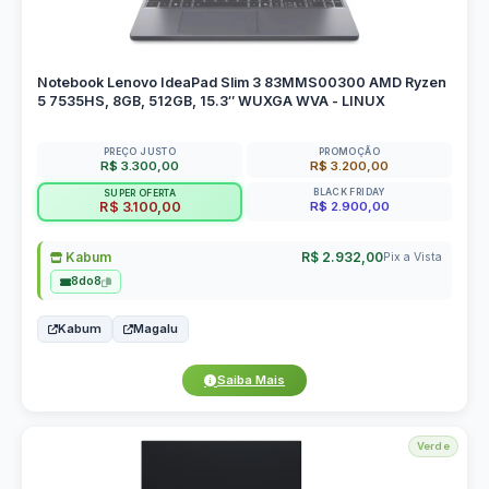
Notebook Lenovo IdeaPad Slim 3 83MMS00300 AMD Ryzen
5 7535HS, 8GB, 512GB, 15.3″ WUXGA WVA - LINUX
PREÇO JUSTO
PROMOÇÃO
R$ 3.300,00
R$ 3.200,00
BLACK FRIDAY
SUPER OFERTA
R$ 2.900,00
R$ 3.100,00
Kabum
R$ 2.932,00
Pix a Vista
8do8
Kabum
Magalu
Saiba Mais
Verde