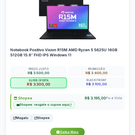
Notebook Positivo Vision R15M AMD Ryzen 5 5625U 16GB
512GB 15.6″ FHD IPS Windows 11
PREÇO JUSTO
PROMOÇÃO
R$ 3.500,00
R$ 3.400,00
BLACK FRIDAY
SUPER OFERTA
R$ 3.100,00
R$ 3.300,00
Shopee
R$ 3.195,00
Pix a Vista
Shopee: resgate o cupom aqui
Magalu
Shopee
Saiba Mais