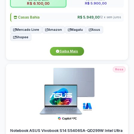
R$ 5.900,00
R$ 6.100,00
Casas Bahia
R$ 5.949,00
12 x sem juros
Mercado Livre
Amazon
Magalu
Asus
Shopee
Saiba Mais
Rosa
Notebook ASUS Vivobook S14 S5406SA-QD299W Intel Ultra