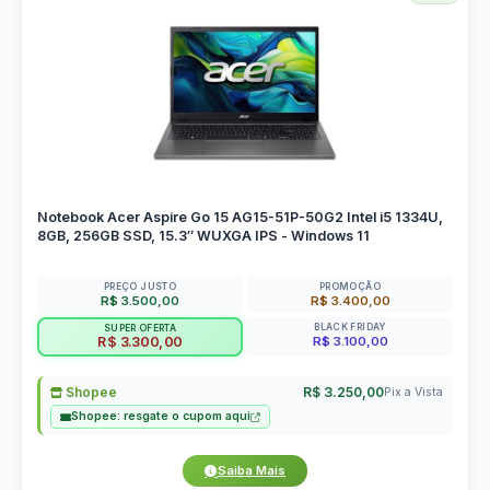
Notebook Acer Aspire Go 15 AG15-51P-50G2 Intel i5 1334U,
8GB, 256GB SSD, 15.3″ WUXGA IPS - Windows 11
PREÇO JUSTO
PROMOÇÃO
R$ 3.500,00
R$ 3.400,00
BLACK FRIDAY
SUPER OFERTA
R$ 3.100,00
R$ 3.300,00
Shopee
R$ 3.250,00
Pix a Vista
Shopee: resgate o cupom aqui
Saiba Mais