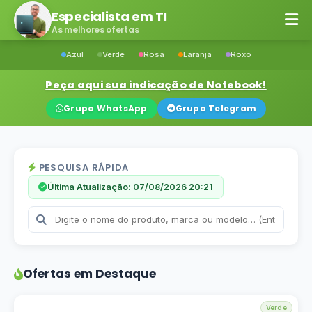
Especialista em TI
As melhores ofertas
Azul
Verde
Rosa
Laranja
Roxo
Peça aqui sua indicação de Notebook!
Grupo WhatsApp
Grupo Telegram
PESQUISA RÁPIDA
Última Atualização: 07/08/2026 20:21
Ofertas em Destaque
Verde