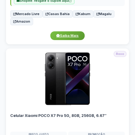
Shopee: resgate o cupom aqui
Mercado Livre
Casas Bahia
Kabum
Magalu
Amazon
Saiba Mais
Roxo
Celular Xiaomi POCO X7 Pro 5G, 8GB, 256GB, 6.67″
PREÇO JUSTO
PROMOÇÃO