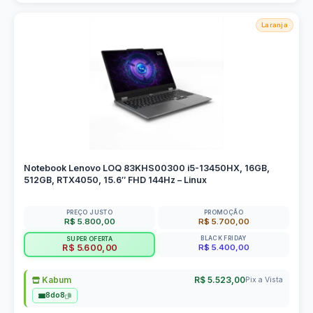
Laranja
Notebook Lenovo LOQ 83KHS00300 i5-13450HX, 16GB,
512GB, RTX4050, 15.6″ FHD 144Hz – Linux
PREÇO JUSTO
PROMOÇÃO
R$ 5.800,00
R$ 5.700,00
BLACK FRIDAY
SUPER OFERTA
R$ 5.400,00
R$ 5.600,00
Kabum
R$ 5.523,00
Pix a Vista
8do8