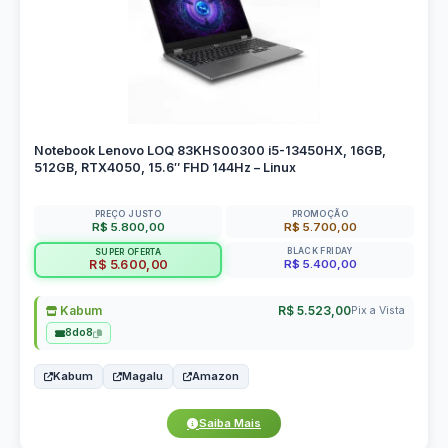
Notebook Lenovo LOQ 83KHS00300 i5-13450HX, 16GB,
512GB, RTX4050, 15.6″ FHD 144Hz – Linux
PREÇO JUSTO
PROMOÇÃO
R$ 5.800,00
R$ 5.700,00
BLACK FRIDAY
SUPER OFERTA
R$ 5.400,00
R$ 5.600,00
Kabum
R$ 5.523,00
Pix a Vista
8do8
Kabum
Magalu
Amazon
Saiba Mais