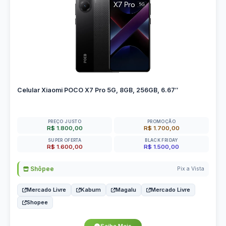
Celular Xiaomi POCO X7 Pro 5G, 8GB, 256GB, 6.67″
PREÇO JUSTO
PROMOÇÃO
R$ 1.800,00
R$ 1.700,00
SUPER OFERTA
BLACK FRIDAY
R$ 1.600,00
R$ 1.500,00
Shôpee
Pix a Vista
Mercado Livre
Kabum
Magalu
Mercado Livre
Shopee