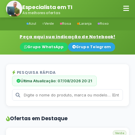
Especialista em TI
As melhores ofertas
Azul
Verde
Rosa
Laranja
Roxo
Peça aqui sua indicação de Notebook!
Grupo WhatsApp
Grupo Telegram
PESQUISA RÁPIDA
Última Atualização: 07/08/2026 20:21
Ofertas em Destaque
Verde