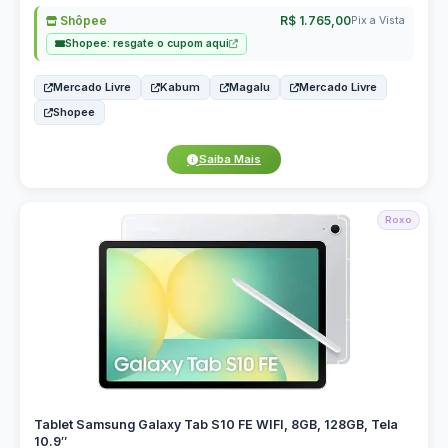
Shôpee
R$ 1.765,00
Pix a Vista
Shopee: resgate o cupom aqui
Mercado Livre
Kabum
Magalu
Mercado Livre
Shopee
Saiba Mais
Roxo
Tablet Samsung Galaxy Tab S10 FE WIFI, 8GB, 128GB, Tela
10.9″