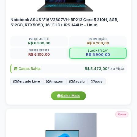
Notebook ASUS V16 V3607VH-RP213 Core 5 210H, 8GB,
512GB, RTX5050, 16″ FHD+ IPS 144Hz - Linux
PREÇO JUSTO
PROMOÇÃO
R$ 6.300,00
R$ 6.200,00
SUPER OFERTA
BLACK FRIDAY
R$ 6.100,00
R$ 5.900,00
Casas Bahia
R$ 5.473,00
Pix a Vista
Mercado Livre
Amazon
Magalu
Asus
Saiba Mais
Rosa