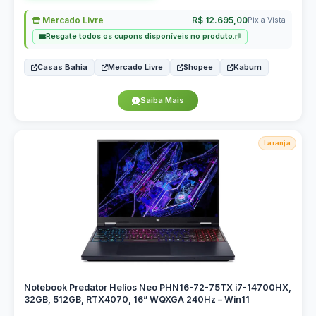
Mercado Livre
R$ 12.695,00
Pix a Vista
Resgate todos os cupons disponíveis no produto.
Casas Bahia
Mercado Livre
Shopee
Kabum
Saiba Mais
Laranja
Notebook Predator Helios Neo PHN16-72-75TX i7-14700HX,
32GB, 512GB, RTX4070, 16” WQXGA 240Hz – Win11