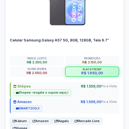
Celular Samsung Galaxy A57 5G, 8GB, 128GB, Tela 6.7″
PREÇO JUSTO
PROMOÇÃO
R$ 2.250,00
R$ 2.150,00
SUPER OFERTA
BLACK FRIDAY
R$ 2.050,00
R$ 1.950,00
Shôpee
R$ 1.559,00
Pix a Vista
Shopee: resgate o cupom aqui
Amazon
R$ 1.599,00
Pix a Vista
SMART200
Kabum
Amazon
Magalu
Mercado Livre
Shopee