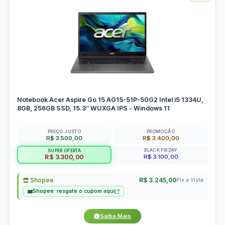
Notebook Acer Aspire Go 15 AG15-51P-50G2 Intel i5 1334U,
8GB, 256GB SSD, 15.3″ WUXGA IPS - Windows 11
PREÇO JUSTO
PROMOÇÃO
R$ 3.500,00
R$ 3.400,00
BLACK FRIDAY
SUPER OFERTA
R$ 3.100,00
R$ 3.300,00
Shopee
R$ 3.245,00
Pix a Vista
Shopee: resgate o cupom aqui
Saiba Mais