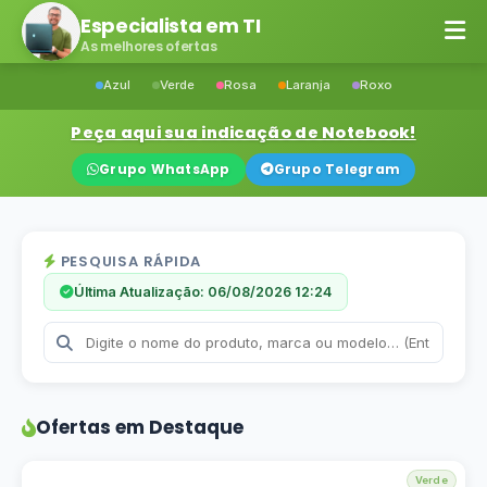
Especialista em TI
As melhores ofertas
Azul
Verde
Rosa
Laranja
Roxo
Peça aqui sua indicação de Notebook!
Grupo WhatsApp
Grupo Telegram
PESQUISA RÁPIDA
Última Atualização: 06/08/2026 12:24
Ofertas em Destaque
Verde