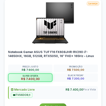
Laranja
Notebook Gamer ASUS TUF F16 FX608JHR-RV290 i7-
14650HX, 16GB, 512GB, RTX5050, 16″ FHD+ 165Hz – Linux
PREÇO JUSTO
PROMOÇÃO
R$ 7.600,00
R$ 7.500,00
BLACK FRIDAY
SUPER OFERTA
R$ 7.200,00
R$ 7.400,00
Mercado Livre
R$ 7.400,00
Pix a Vista
TVS6DO8