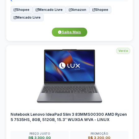
Shopee
Mercado Livre
Amazon
Shopee
Mercado Livre
Saiba Mais
Verde
Notebook Lenovo IdeaPad Slim 3 83MMS00300 AMD Ryzen
5 7535HS, 8GB, 512GB, 15.3″ WUXGA WVA - LINUX
PREÇO JUSTO
PROMOÇÃO
R$ 3.300,00
R$ 3.200,00