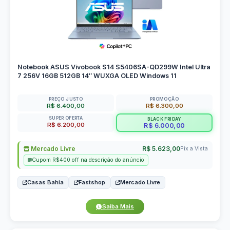
Notebook ASUS Vivobook S14 S5406SA-QD299W Intel Ultra
7 256V 16GB 512GB 14″ WUXGA OLED Windows 11
PREÇO JUSTO
PROMOÇÃO
R$ 6.400,00
R$ 6.300,00
SUPER OFERTA
BLACK FRIDAY
R$ 6.200,00
R$ 6.000,00
Mercado Livre
R$ 5.623,00
Pix a Vista
Cupom R$400 off na descrição do anúncio
Casas Bahia
Fastshop
Mercado Livre
Saiba Mais