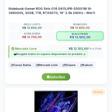
Notebook Gamer ROG Strix G16 G615JPR-S5001W i9-
14900HX, 32GB, 1TB, RTX5070, 16″ 2.5k 240Hz – Win11
PREÇO JUSTO
PROMOÇÃO
R$ 12.900,00
R$ 12.800,00
SUPER OFERTA
BLACK FRIDAY
R$ 12.700,00
R$ 12.500,00
Mercado Livre
R$ 12.103,00
Pix a Vista
Resgate todos os cupons disponíveis no produto.
Casas Bahia
Mercado Livre
Shopee
Kabum
Saiba Mais
Laranja