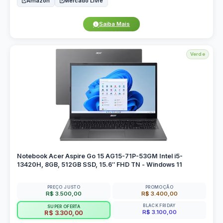
Amazon
Mercado Livre
Saiba Mais
Verde
Notebook Acer Aspire Go 15 AG15-71P-53GM Intel i5-
13420H, 8GB, 512GB SSD, 15.6″ FHD TN - Windows 11
PREÇO JUSTO
PROMOÇÃO
R$ 3.500,00
R$ 3.400,00
BLACK FRIDAY
SUPER OFERTA
R$ 3.100,00
R$ 3.300,00