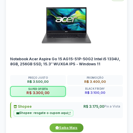
Notebook Acer Aspire Go 15 AG15-51P-50G2 Intel i5 1334U,
8GB, 256GB SSD, 15.3″ WUXGA IPS - Windows 11
PREÇO JUSTO
PROMOÇÃO
R$ 3.500,00
R$ 3.400,00
BLACK FRIDAY
SUPER OFERTA
R$ 3.100,00
R$ 3.300,00
Shopee
R$ 3.175,00
Pix a Vista
Shopee: resgate o cupom aqui
Saiba Mais