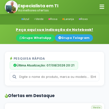
Especialista em TI
As melhores ofertas
Azul
Verde
Rosa
Laranja
Roxo
Peça aqui sua indicação de Notebook!
Grupo WhatsApp
Grupo Telegram
PESQUISA RÁPIDA
Última Atualização: 07/08/2026 20:21
Ofertas em Destaque
Verde