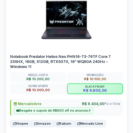
Notebook Predator Helios Neo PHN16-73-76TF Core 7
255HX, 16GB, 512GB, RTX5070, 16” WQXGA 240Hz –
Windows 11
PREÇO JUSTO
PROMOÇÃO
R$ 10.200,00
R$ 10.100,00
SUPER OFERTA
BLACK FRIDAY
R$ 10.000,00
R$ 9.800,00
Mercadolivre
R$ 9.404,00
Pix a Vista
Resgate o cupom de R$600 off no anuncio
Shopee
Amazon
Kabum
Mercado Livre