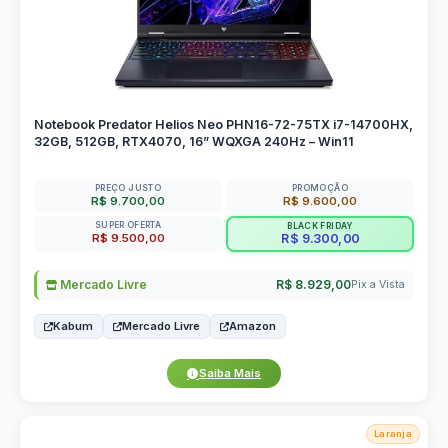
Notebook Predator Helios Neo PHN16-72-75TX i7-14700HX,
32GB, 512GB, RTX4070, 16” WQXGA 240Hz – Win11
PREÇO JUSTO
PROMOÇÃO
R$ 9.700,00
R$ 9.600,00
SUPER OFERTA
BLACK FRIDAY
R$ 9.500,00
R$ 9.300,00
Mercado Livre
R$ 8.929,00
Pix a Vista
Kabum
Mercado Livre
Amazon
Saiba Mais
Laranja