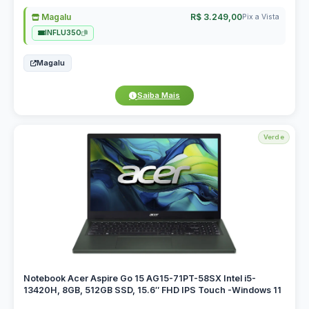
Magalu
R$ 3.249,00
Pix a Vista
INFLU350
Magalu
Saiba Mais
Verde
Notebook Acer Aspire Go 15 AG15-71PT-58SX Intel i5-
13420H, 8GB, 512GB SSD, 15.6″ FHD IPS Touch -Windows 11