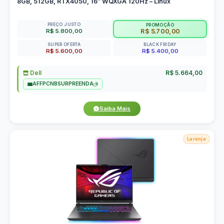
8GB, 512GB, RTX4050, 16″ WQXGA 120Hz – Linux
PREÇO JUSTO
PROMOÇÃO
R$ 5.800,00
R$ 5.700,00
SUPER OFERTA
BLACK FRIDAY
R$ 5.600,00
R$ 5.400,00
Dell
R$ 5.664,00
AFFPCNBSURPREENDA
Saiba Mais
Laranja