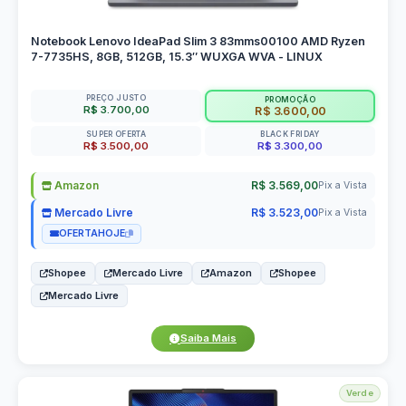
Notebook Lenovo IdeaPad Slim 3 83mms00100 AMD Ryzen
7-7735HS, 8GB, 512GB, 15.3″ WUXGA WVA - LINUX
PREÇO JUSTO
PROMOÇÃO
R$ 3.700,00
R$ 3.600,00
SUPER OFERTA
BLACK FRIDAY
R$ 3.500,00
R$ 3.300,00
Amazon
R$ 3.569,00
Pix a Vista
Mercado Livre
R$ 3.523,00
Pix a Vista
OFERTAHOJE
Shopee
Mercado Livre
Amazon
Shopee
Mercado Livre
Saiba Mais
Verde