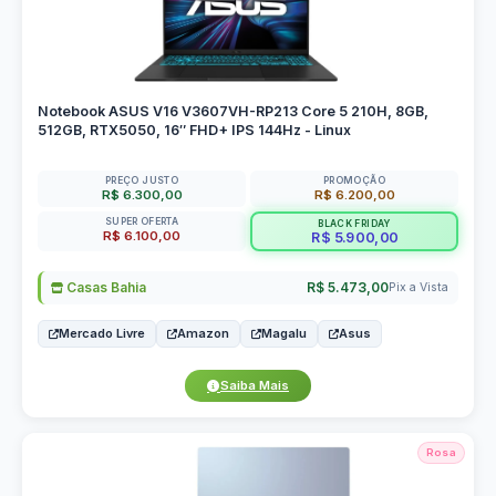
Notebook ASUS V16 V3607VH-RP213 Core 5 210H, 8GB,
512GB, RTX5050, 16″ FHD+ IPS 144Hz - Linux
PREÇO JUSTO
PROMOÇÃO
R$ 6.300,00
R$ 6.200,00
SUPER OFERTA
BLACK FRIDAY
R$ 6.100,00
R$ 5.900,00
Casas Bahia
R$ 5.473,00
Pix a Vista
Mercado Livre
Amazon
Magalu
Asus
Saiba Mais
Rosa