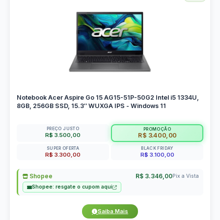
Notebook Acer Aspire Go 15 AG15-51P-50G2 Intel i5 1334U,
8GB, 256GB SSD, 15.3″ WUXGA IPS - Windows 11
PREÇO JUSTO
PROMOÇÃO
R$ 3.500,00
R$ 3.400,00
SUPER OFERTA
BLACK FRIDAY
R$ 3.300,00
R$ 3.100,00
Shopee
R$ 3.346,00
Pix a Vista
Shopee: resgate o cupom aqui
Saiba Mais