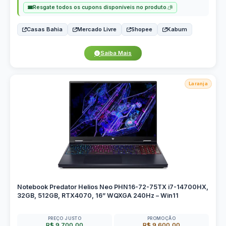
Resgate todos os cupons disponíveis no produto.
Casas Bahia
Mercado Livre
Shopee
Kabum
Saiba Mais
Laranja
Notebook Predator Helios Neo PHN16-72-75TX i7-14700HX,
32GB, 512GB, RTX4070, 16” WQXGA 240Hz – Win11
PREÇO JUSTO
PROMOÇÃO
R$ 9.700,00
R$ 9.600,00