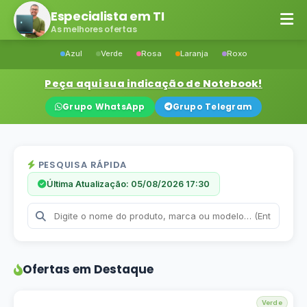
Especialista em TI
As melhores ofertas
Azul
Verde
Rosa
Laranja
Roxo
Peça aqui sua indicação de Notebook!
Grupo WhatsApp
Grupo Telegram
PESQUISA RÁPIDA
Última Atualização: 05/08/2026 17:30
Ofertas em Destaque
Verde