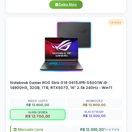
Saiba Mais
Laranja
Notebook Gamer ROG Strix G16 G615JPR-S5001W i9-
14900HX, 32GB, 1TB, RTX5070, 16″ 2.5k 240Hz – Win11
PREÇO JUSTO
PROMOÇÃO
R$ 12.900,00
R$ 12.800,00
BLACK FRIDAY
SUPER OFERTA
R$ 12.500,00
R$ 12.700,00
Mercado Livre
R$ 12.695,00
Pix a Vista