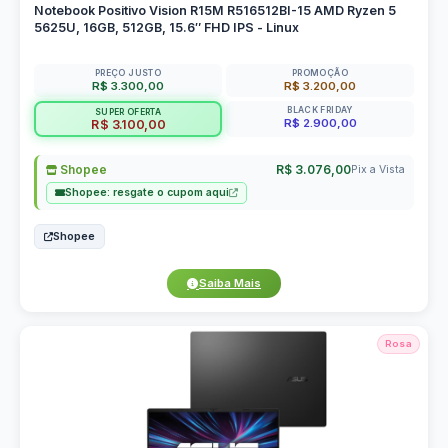
Notebook Positivo Vision R15M R516512BI-15 AMD Ryzen 5
5625U, 16GB, 512GB, 15.6″ FHD IPS - Linux
PREÇO JUSTO
PROMOÇÃO
R$ 3.300,00
R$ 3.200,00
BLACK FRIDAY
SUPER OFERTA
R$ 2.900,00
R$ 3.100,00
Shopee
R$ 3.076,00
Pix a Vista
Shopee: resgate o cupom aqui
Shopee
Saiba Mais
Rosa