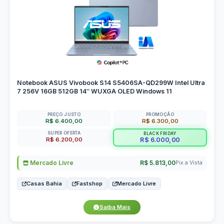
Notebook ASUS Vivobook S14 S5406SA-QD299W Intel Ultra
7 256V 16GB 512GB 14″ WUXGA OLED Windows 11
PREÇO JUSTO
PROMOÇÃO
R$ 6.400,00
R$ 6.300,00
SUPER OFERTA
BLACK FRIDAY
R$ 6.200,00
R$ 6.000,00
Mercado Livre
R$ 5.813,00
Pix a Vista
Casas Bahia
Fastshop
Mercado Livre
Saiba Mais