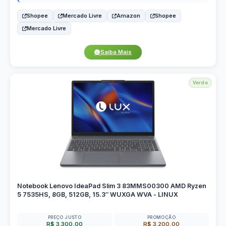
Shopee
Mercado Livre
Amazon
Shopee
Mercado Livre
Saiba Mais
Verde
Notebook Lenovo IdeaPad Slim 3 83MMS00300 AMD Ryzen
5 7535HS, 8GB, 512GB, 15.3″ WUXGA WVA - LINUX
PREÇO JUSTO
PROMOÇÃO
R$ 3.300,00
R$ 3.200,00