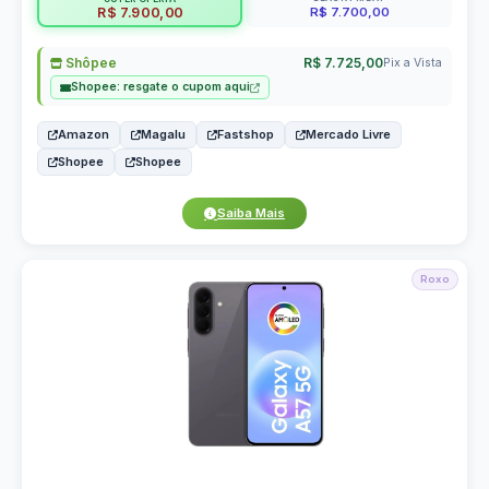
R$ 7.700,00
R$ 7.900,00
Shôpee
R$ 7.725,00
Pix a Vista
Shopee: resgate o cupom aqui
Amazon
Magalu
Fastshop
Mercado Livre
Shopee
Shopee
Saiba Mais
Roxo