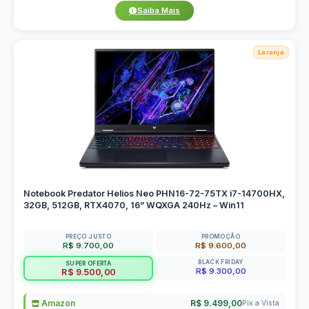
Saiba Mais
Laranja
Notebook Predator Helios Neo PHN16-72-75TX i7-14700HX,
32GB, 512GB, RTX4070, 16” WQXGA 240Hz – Win11
PREÇO JUSTO
PROMOÇÃO
R$ 9.700,00
R$ 9.600,00
BLACK FRIDAY
SUPER OFERTA
R$ 9.300,00
R$ 9.500,00
Amazon
R$ 9.499,00
Pix a Vista