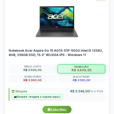
Notebook Acer Aspire Go 15 AG15-51P-50G2 Intel i5 1334U,
8GB, 256GB SSD, 15.3″ WUXGA IPS - Windows 11
PREÇO JUSTO
PROMOÇÃO
R$ 3.500,00
R$ 3.400,00
SUPER OFERTA
BLACK FRIDAY
R$ 3.300,00
R$ 3.100,00
Shopee
R$ 3.346,00
Pix a Vista
Shopee: resgate o cupom aqui
Saiba Mais