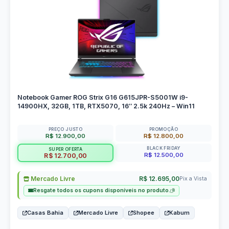
Notebook Gamer ROG Strix G16 G615JPR-S5001W i9-
14900HX, 32GB, 1TB, RTX5070, 16″ 2.5k 240Hz – Win11
PREÇO JUSTO
PROMOÇÃO
R$ 12.900,00
R$ 12.800,00
BLACK FRIDAY
SUPER OFERTA
R$ 12.500,00
R$ 12.700,00
Mercado Livre
R$ 12.695,00
Pix a Vista
Resgate todos os cupons disponíveis no produto.
Casas Bahia
Mercado Livre
Shopee
Kabum