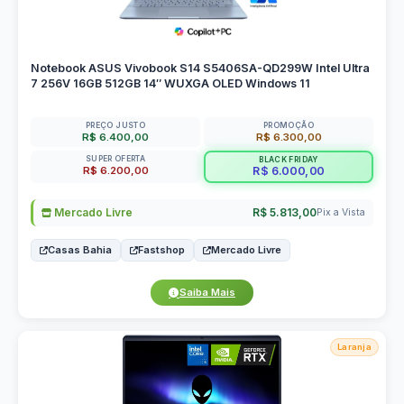
Notebook ASUS Vivobook S14 S5406SA-QD299W Intel Ultra
7 256V 16GB 512GB 14″ WUXGA OLED Windows 11
PREÇO JUSTO
PROMOÇÃO
R$ 6.400,00
R$ 6.300,00
SUPER OFERTA
BLACK FRIDAY
R$ 6.200,00
R$ 6.000,00
Mercado Livre
R$ 5.813,00
Pix a Vista
Casas Bahia
Fastshop
Mercado Livre
Saiba Mais
Laranja