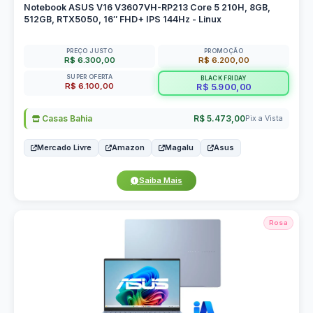
Notebook ASUS V16 V3607VH-RP213 Core 5 210H, 8GB,
512GB, RTX5050, 16″ FHD+ IPS 144Hz - Linux
PREÇO JUSTO
PROMOÇÃO
R$ 6.300,00
R$ 6.200,00
SUPER OFERTA
BLACK FRIDAY
R$ 6.100,00
R$ 5.900,00
Casas Bahia
R$ 5.473,00
Pix a Vista
Mercado Livre
Amazon
Magalu
Asus
Saiba Mais
Rosa