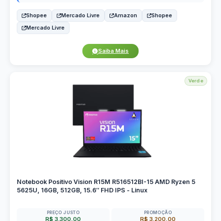
Shopee
Mercado Livre
Amazon
Shopee
Mercado Livre
Saiba Mais
Verde
Notebook Positivo Vision R15M R516512BI-15 AMD Ryzen 5
5625U, 16GB, 512GB, 15.6″ FHD IPS - Linux
PREÇO JUSTO
PROMOÇÃO
R$ 3.300,00
R$ 3.200,00