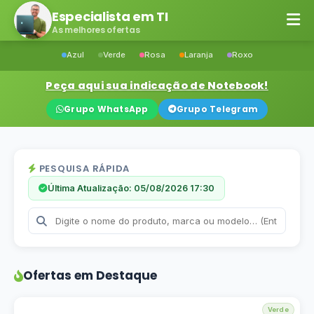
Especialista em TI
As melhores ofertas
Azul
Verde
Rosa
Laranja
Roxo
Peça aqui sua indicação de Notebook!
Grupo WhatsApp
Grupo Telegram
PESQUISA RÁPIDA
Última Atualização: 05/08/2026 17:30
Ofertas em Destaque
Verde