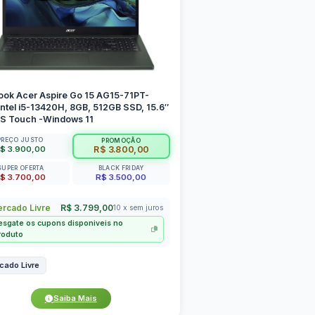
ook Acer Aspire Go 15 AG15-71PT-
ntel i5-13420H, 8GB, 512GB SSD, 15.6″
PS Touch -Windows 11
PREÇO JUSTO
PROMOÇÃO
$ 3.900,00
R$ 3.800,00
SUPER OFERTA
BLACK FRIDAY
$ 3.700,00
R$ 3.500,00
rcado Livre
R$ 3.799,00
10 x sem juros
esgate os cupons disponiveis no
roduto
cado Livre
Saiba Mais