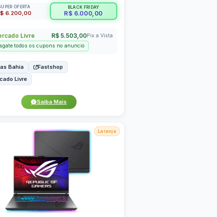
SUPER OFERTA
BLACK FRIDAY
$ 6.200,00
R$ 6.000,00
rcado Livre
R$ 5.503,00
Pix a Vista
sgate todos os cupons no anuncio
as Bahia
Fastshop
cado Livre
Saiba Mais
Laranja