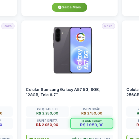
Saiba Mais
Roxo
Roxo
Celular Samsung Galaxy A57 5G, 8GB,
Celula
128GB, Tela 6.7″
256GB,
PREÇO JUSTO
PROMOÇÃO
00
R$ 2.250,00
R$ 2.150,00
R
Y
SUPER OFERTA
BLACK FRIDAY
00
R$ 2.050,00
R
R$ 1.950,00