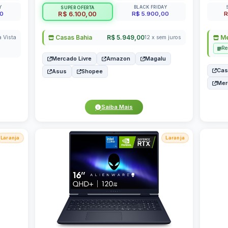
Y
BLACK FRIDAY
SUPER OFERTA
00
R$ 5.900,00
R
R$ 6.100,00
Casas Bahia
R$ 5.949,00
Me
a Vista
12 x sem juros
Re
Mercado Livre
Amazon
Magalu
Cas
Asus
Shopee
Mer
Saiba Mais
Laranja
Laranja