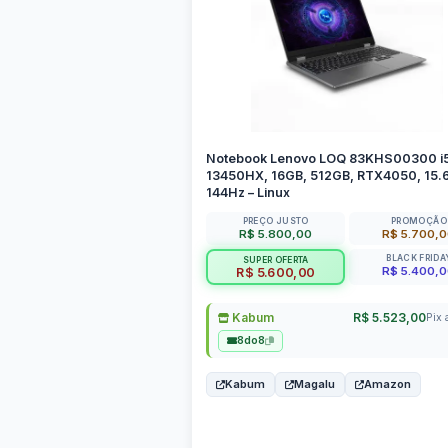
Notebook Lenovo LOQ 83KHS00300 i
13450HX, 16GB, 512GB, RTX4050, 15.
144Hz – Linux
PREÇO JUSTO
PROMOÇÃO
R$ 5.800,00
R$ 5.700,
BLACK FRIDA
SUPER OFERTA
R$ 5.400,
R$ 5.600,00
Kabum
R$ 5.523,00
Pix 
8do8
Kabum
Magalu
Amazon