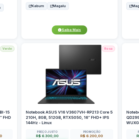
Kabum
Magalu
Mag
n
Saiba Mais
Verde
Rosa
BI-15
Notebook ASUS V16 V3607VH-RP213 Core 5
Noteb
6″ FHD
210H, 8GB, 512GB, RTX5050, 16″ FHD+ IPS
QD299W
144Hz - Linux
WUXGA
PREÇO JUSTO
PROMOÇÃO
00
R$ 6.300,00
R$ 6.200,00
R