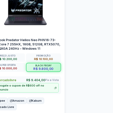
ook Predator Helios Neo PHN16-73-
Core 7 255HX, 16GB, 512GB, RTX5070,
QXGA 240Hz – Windows 11
PREÇO JUSTO
PROMOÇÃO
$ 10.200,00
R$ 10.100,00
SUPER OFERTA
BLACK FRIDAY
$ 10.000,00
R$ 9.800,00
rcadolivre
R$ 9.404,00
Pix a Vista
esgate o cupom de R$600 off no
nuncio
pee
Amazon
Kabum
cado Livre