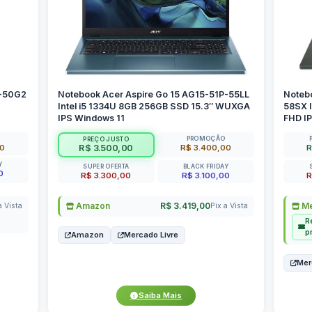
P-50G2
Notebook Acer Aspire Go 15 AG15-51P-55LL
Noteb
Intel i5 1334U 8GB 256GB SSD 15.3″ WUXGA
58SX I
IPS Windows 11
FHD I
PROMOÇÃO
PREÇO JUSTO
00
R$ 3.400,00
R
R$ 3.500,00
Y
SUPER OFERTA
BLACK FRIDAY
0
R$ 3.300,00
R$ 3.100,00
R
Amazon
R$ 3.419,00
Me
a Vista
Pix a Vista
R
p
Amazon
Mercado Livre
Mer
Saiba Mais