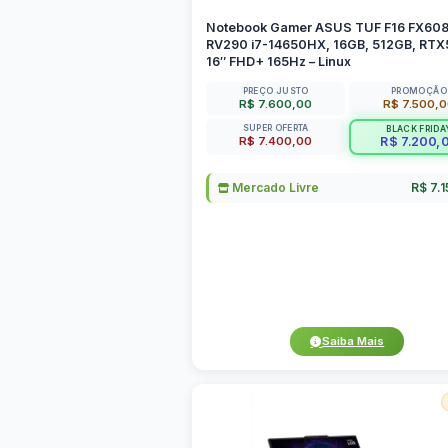
Notebook Gamer ASUS TUF F16 FX60
RV290 i7-14650HX, 16GB, 512GB, RTX
16″ FHD+ 165Hz – Linux
PREÇO JUSTO
PROMOÇÃO
R$ 7.600,00
R$ 7.500,
SUPER OFERTA
BLACK FRIDA
R$ 7.400,00
R$ 7.200,
Mercado Livre
R$ 7.
Saiba Mais