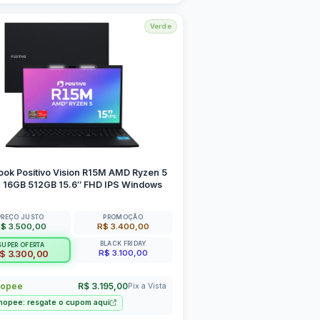
Verde
ok Positivo Vision R15M AMD Ryzen 5
 16GB 512GB 15.6″ FHD IPS Windows
PREÇO JUSTO
PROMOÇÃO
$ 3.500,00
R$ 3.400,00
BLACK FRIDAY
SUPER OFERTA
R$ 3.100,00
$ 3.300,00
opee
R$ 3.195,00
Pix a Vista
hopee: resgate o cupom aqui