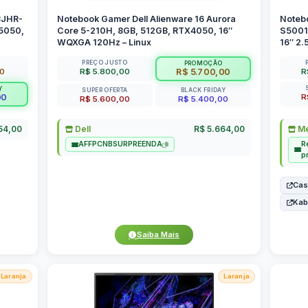
8JHR-
Notebook Gamer Dell Alienware 16 Aurora
Noteb
5050,
Core 5-210H, 8GB, 512GB, RTX4050, 16″
S5001
WQXGA 120Hz – Linux
16″ 2.
PREÇO JUSTO
PROMOÇÃO
00
R$ 5.800,00
R
R$ 5.700,00
Y
SUPER OFERTA
BLACK FRIDAY
R
00
R$ 5.600,00
R$ 5.400,00
154,00
Dell
R$ 5.664,00
Me
R
AFFPCNBSURPREENDA
p
Cas
Ka
Saiba Mais
Laranja
Laranja