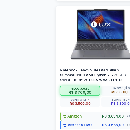
Notebook Lenovo IdeaPad Slim 3
83mms00100 AMD Ryzen 7-7735HS, 
512GB, 15.3″ WUXGA WVA - LINUX
PROMOÇÃO
PREÇO JUSTO
R$ 3.600,
R$ 3.700,00
SUPER OFERTA
BLACK FRIDA
R$ 3.500,00
R$ 3.300,
Amazon
R$ 3.654,00
Pix 
Mercado Livre
R$ 3.665,00
Pix 