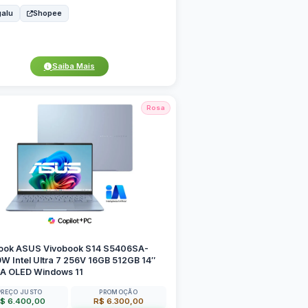
alu
Shopee
Saiba Mais
Rosa
ook ASUS Vivobook S14 S5406SA-
 Intel Ultra 7 256V 16GB 512GB 14″
 OLED Windows 11
PREÇO JUSTO
PROMOÇÃO
$ 6.400,00
R$ 6.300,00