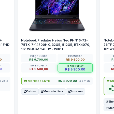
5-
Notebook Predator Helios Neo PHN16-72-
Noteb
6″ FHD
75TX i7-14700HX, 32GB, 512GB, RTX4070,
76TF 
16” WQXGA 240Hz – Win11
16” W
PREÇO JUSTO
PROMOÇÃO
00
R$ 9.700,00
R$ 9.600,00
R
Y
SUPER OFERTA
BLACK FRIDAY
00
R$ 9.500,00
R
R$ 9.300,00
Mercado Livre
R$ 8.929,00
Me
a Vista
Pix a Vista
R
a
Kabum
Mercado Livre
Amazon
Sho
Mer