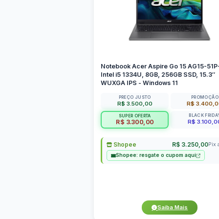
Notebook Acer Aspire Go 15 AG15-51
Intel i5 1334U, 8GB, 256GB SSD, 15.3″
WUXGA IPS - Windows 11
PREÇO JUSTO
PROMOÇÃO
R$ 3.500,00
R$ 3.400,
BLACK FRIDA
SUPER OFERTA
R$ 3.100,0
R$ 3.300,00
Shopee
R$ 3.250,00
Pix 
Shopee: resgate o cupom aqui
Saiba Mais