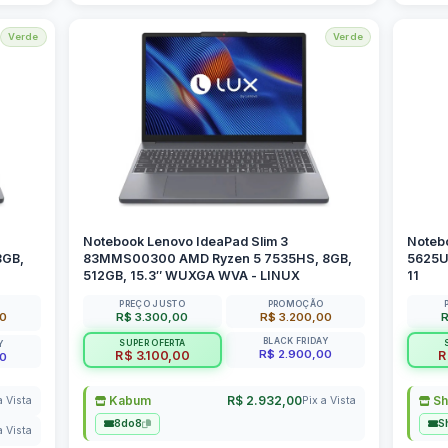
Verde
Verde
Notebook Lenovo IdeaPad Slim 3
Notebo
8GB,
83MMS00300 AMD Ryzen 5 7535HS, 8GB,
5625U
512GB, 15.3″ WUXGA WVA - LINUX
11
PREÇO JUSTO
PROMOÇÃO
00
R$ 3.300,00
R$ 3.200,00
R
BLACK FRIDAY
SUPER OFERTA
Y
R$ 2.900,00
R$ 3.100,00
R
00
Kabum
R$ 2.932,00
Sh
a Vista
Pix a Vista
8do8
S
a Vista