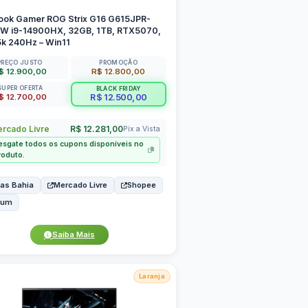
ook Gamer ROG Strix G16 G615JPR-
W i9-14900HX, 32GB, 1TB, RTX5070,
5k 240Hz – Win11
PREÇO JUSTO
PROMOÇÃO
$ 12.900,00
R$ 12.800,00
SUPER OFERTA
BLACK FRIDAY
$ 12.700,00
R$ 12.500,00
rcado Livre
R$ 12.281,00
Pix a Vista
esgate todos os cupons disponíveis no
roduto.
as Bahia
Mercado Livre
Shopee
bum
Saiba Mais
Laranja