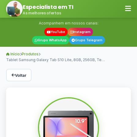
Especialista em TI
As melhores ofertas
Acompanhem em nossos canais:
YouTube
Instagram
Grupo WhatsApp
Grupo Telegram
Início
Produtos
Tablet Samsung Galaxy Tab S10 Lite, 8GB, 256GB, Te…
Voltar