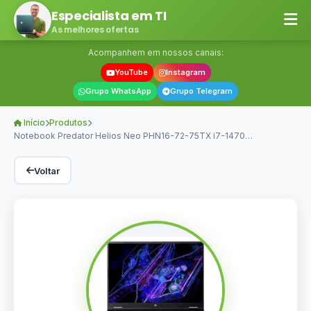
Especialista em TI
As melhores ofertas
Acompanhem em nossos canais:
YouTube
Instagram
Grupo WhatsApp
Grupo Telegram
Início
Produtos
Notebook Predator Helios Neo PHN16-72-75TX i7-1470…
Voltar