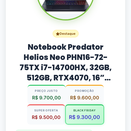
Destaque
Notebook Predator
Helios Neo PHN16-72-
75TX i7-14700HX, 32GB,
512GB, RTX4070, 16”
WQXGA 240Hz – Win11
PREÇO JUSTO
PROMOÇÃO
R$ 9.700,00
R$ 9.600,00
SUPER OFERTA
BLACK FRIDAY
R$ 9.300,00
R$ 9.500,00