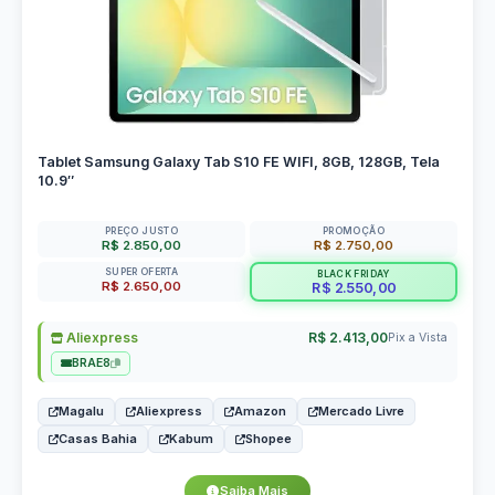
Tablet Samsung Galaxy Tab S10 FE WIFI, 8GB, 128GB, Tela
10.9″
PREÇO JUSTO
PROMOÇÃO
R$ 2.850,00
R$ 2.750,00
SUPER OFERTA
BLACK FRIDAY
R$ 2.650,00
R$ 2.550,00
Aliexpress
R$ 2.413,00
Pix a Vista
BRAE8
Magalu
Aliexpress
Amazon
Mercado Livre
Casas Bahia
Kabum
Shopee
Saiba Mais