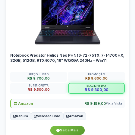
Notebook Predator Helios Neo PHN16-72-75TX i7-14700HX,
32GB, 512GB, RTX4070, 16” WQXGA 240Hz – Win11
PREÇO JUSTO
PROMOÇÃO
R$ 9.700,00
R$ 9.600,00
SUPER OFERTA
BLACK FRIDAY
R$ 9.500,00
R$ 9.300,00
Amazon
R$ 9.199,00
Pix a Vista
Kabum
Mercado Livre
Amazon
Saiba Mais