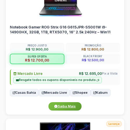
Notebook Gamer ROG Strix G16 G615JPR-S5001W i9-
14900HX, 32GB, 1TB, RTX5070, 16″ 2.5k 240Hz – Win11
PREÇO JUSTO
PROMOÇÃO
R$ 12.900,00
R$ 12.800,00
BLACK FRIDAY
SUPER OFERTA
R$ 12.500,00
R$ 12.700,00
Mercado Livre
R$ 12.695,00
Pix a Vista
Resgate todos os cupons disponíveis no produto.
Casas Bahia
Mercado Livre
Shopee
Kabum
Saiba Mais
Laranja