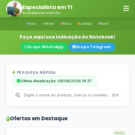
Especialista em TI
As melhores ofertas
Azul
Verde
Rosa
Laranja
Roxo
Peça aqui sua indicação de Notebook!
Grupo WhatsApp
Grupo Telegram
PESQUISA RÁPIDA
Última Atualização: 06/08/2026 16:37
Ofertas em Destaque
Verde