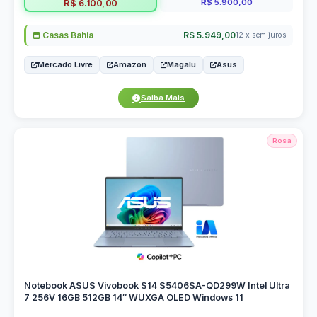
R$ 5.900,00
R$ 6.100,00
Casas Bahia
R$ 5.949,00
12 x sem juros
Mercado Livre
Amazon
Magalu
Asus
Saiba Mais
Rosa
Notebook ASUS Vivobook S14 S5406SA-QD299W Intel Ultra
7 256V 16GB 512GB 14″ WUXGA OLED Windows 11