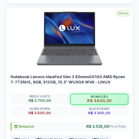
Verde
Notebook Lenovo IdeaPad Slim 3 83mms00100 AMD Ryzen
7-7735HS, 8GB, 512GB, 15.3″ WUXGA WVA - LINUX
PREÇO JUSTO
PROMOÇÃO
R$ 3.700,00
R$ 3.600,00
SUPER OFERTA
BLACK FRIDAY
R$ 3.500,00
R$ 3.300,00
Amazon
R$ 3.535,00
Pix a Vista