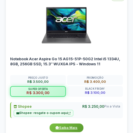
Notebook Acer Aspire Go 15 AG15-51P-50G2 Intel i5 1334U,
8GB, 256GB SSD, 15.3″ WUXGA IPS - Windows 11
PREÇO JUSTO
PROMOÇÃO
R$ 3.500,00
R$ 3.400,00
BLACK FRIDAY
SUPER OFERTA
R$ 3.100,00
R$ 3.300,00
Shopee
R$ 3.250,00
Pix a Vista
Shopee: resgate o cupom aqui
Saiba Mais