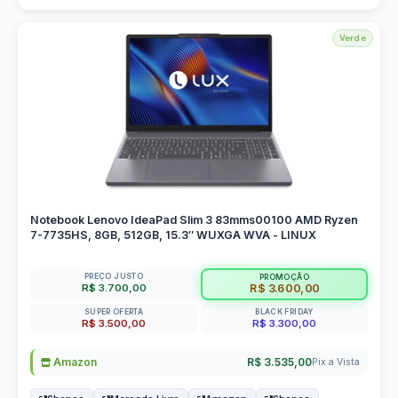
Verde
Notebook Lenovo IdeaPad Slim 3 83mms00100 AMD Ryzen
7-7735HS, 8GB, 512GB, 15.3″ WUXGA WVA - LINUX
PREÇO JUSTO
PROMOÇÃO
R$ 3.700,00
R$ 3.600,00
SUPER OFERTA
BLACK FRIDAY
R$ 3.500,00
R$ 3.300,00
Amazon
R$ 3.535,00
Pix a Vista