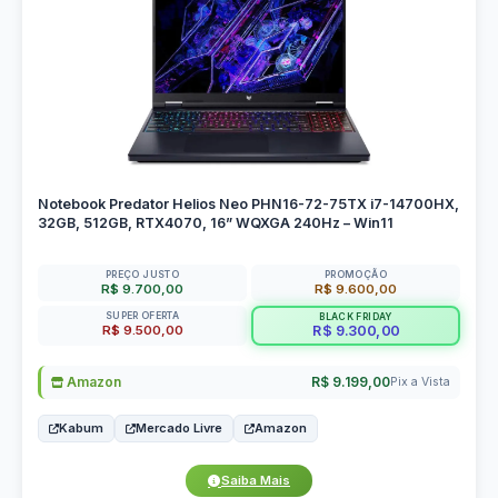
Notebook Predator Helios Neo PHN16-72-75TX i7-14700HX,
32GB, 512GB, RTX4070, 16” WQXGA 240Hz – Win11
PREÇO JUSTO
PROMOÇÃO
R$ 9.700,00
R$ 9.600,00
SUPER OFERTA
BLACK FRIDAY
R$ 9.500,00
R$ 9.300,00
Amazon
R$ 9.199,00
Pix a Vista
Kabum
Mercado Livre
Amazon
Saiba Mais