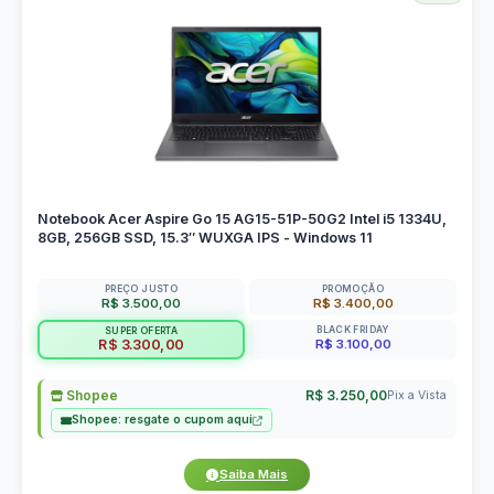
Notebook Acer Aspire Go 15 AG15-51P-50G2 Intel i5 1334U,
8GB, 256GB SSD, 15.3″ WUXGA IPS - Windows 11
PREÇO JUSTO
PROMOÇÃO
R$ 3.500,00
R$ 3.400,00
BLACK FRIDAY
SUPER OFERTA
R$ 3.100,00
R$ 3.300,00
Shopee
R$ 3.250,00
Pix a Vista
Shopee: resgate o cupom aqui
Saiba Mais