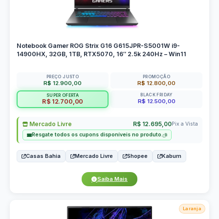
Notebook Gamer ROG Strix G16 G615JPR-S5001W i9-
14900HX, 32GB, 1TB, RTX5070, 16″ 2.5k 240Hz – Win11
PREÇO JUSTO
PROMOÇÃO
R$ 12.900,00
R$ 12.800,00
BLACK FRIDAY
SUPER OFERTA
R$ 12.500,00
R$ 12.700,00
Mercado Livre
R$ 12.695,00
Pix a Vista
Resgate todos os cupons disponíveis no produto.
Casas Bahia
Mercado Livre
Shopee
Kabum
Saiba Mais
Laranja