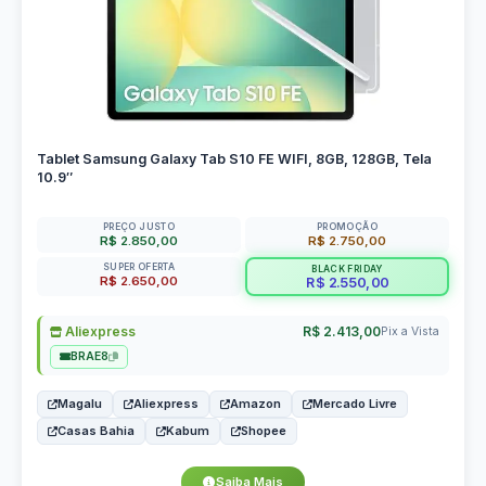
Tablet Samsung Galaxy Tab S10 FE WIFI, 8GB, 128GB, Tela
10.9″
PREÇO JUSTO
PROMOÇÃO
R$ 2.850,00
R$ 2.750,00
SUPER OFERTA
BLACK FRIDAY
R$ 2.650,00
R$ 2.550,00
Aliexpress
R$ 2.413,00
Pix a Vista
BRAE8
Magalu
Aliexpress
Amazon
Mercado Livre
Casas Bahia
Kabum
Shopee
Saiba Mais