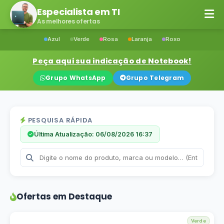
Especialista em TI
As melhores ofertas
Azul
Verde
Rosa
Laranja
Roxo
Peça aqui sua indicação de Notebook!
Grupo WhatsApp
Grupo Telegram
PESQUISA RÁPIDA
Última Atualização: 06/08/2026 16:37
Ofertas em Destaque
Verde