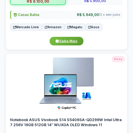
R$ 5.900,00
R$ 6.100,00
Casas Bahia
R$ 5.949,00
12 x sem juros
Mercado Livre
Amazon
Magalu
Asus
Saiba Mais
Rosa
Notebook ASUS Vivobook S14 S5406SA-QD299W Intel Ultra
7 256V 16GB 512GB 14″ WUXGA OLED Windows 11