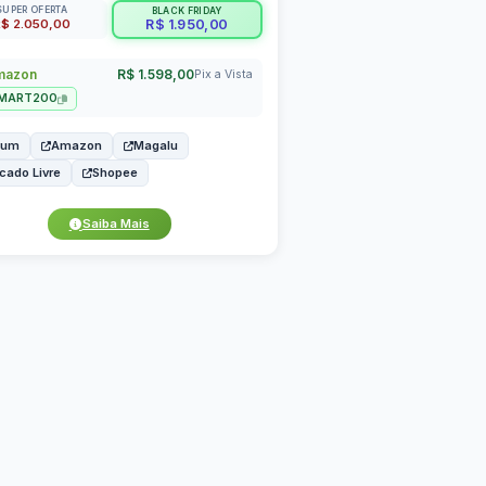
SUPER OFERTA
BLACK FRIDAY
$ 2.050,00
R$ 1.950,00
azon
R$ 1.598,00
Pix a Vista
MART200
bum
Amazon
Magalu
cado Livre
Shopee
Saiba Mais