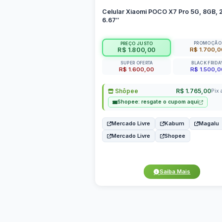
Celular Xiaomi POCO X7 Pro 5G, 8GB, 
6.67″
PROMOÇÃO
PREÇO JUSTO
R$ 1.700,
R$ 1.800,00
SUPER OFERTA
BLACK FRIDA
R$ 1.600,00
R$ 1.500,0
Shôpee
R$ 1.765,00
Pix 
Shopee: resgate o cupom aqui
Mercado Livre
Kabum
Magalu
Mercado Livre
Shopee
Saiba Mais