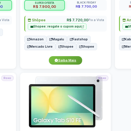
BLACK FRIDAY
Y
SUPER OFERTA
R$ 7.700,00
R
00
R$ 7.900,00
Shôpee
R$ 7.720,00
Am
a Vista
Pix a Vista
Shopee: resgate o cupom aqui
S
Amazon
Magalu
Fastshop
Ka
Mercado Livre
Shopee
Shopee
Mer
Saiba Mais
Roxo
Roxo