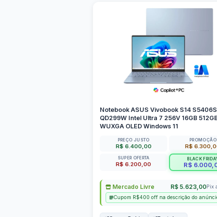
Notebook ASUS Vivobook S14 S5406
QD299W Intel Ultra 7 256V 16GB 512GB
WUXGA OLED Windows 11
PREÇO JUSTO
PROMOÇÃO
R$ 6.400,00
R$ 6.300,
SUPER OFERTA
BLACK FRIDA
R$ 6.200,00
R$ 6.000,
Mercado Livre
R$ 5.623,00
Pix 
Cupom R$400 off na descrição do anúnci