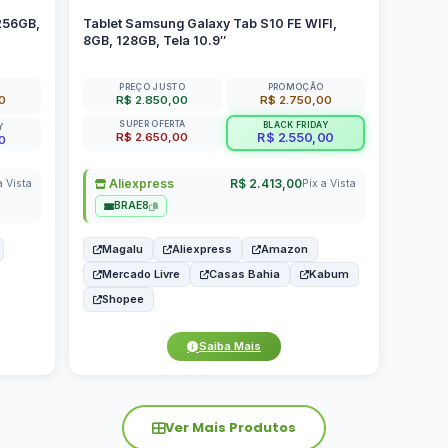
256GB,
Tablet Samsung Galaxy Tab S10 FE WIFI,
8GB, 128GB, Tela 10.9″
PREÇO JUSTO
PROMOÇÃO
00
R$ 2.850,00
R$ 2.750,00
SUPER OFERTA
BLACK FRIDAY
Y
R$ 2.650,00
R$ 2.550,00
0
Aliexpress
R$ 2.413,00
a Vista
Pix a Vista
BRAE8
Magalu
Aliexpress
Amazon
Mercado Livre
Casas Bahia
Kabum
Shopee
Saiba Mais
Ver Mais Produtos