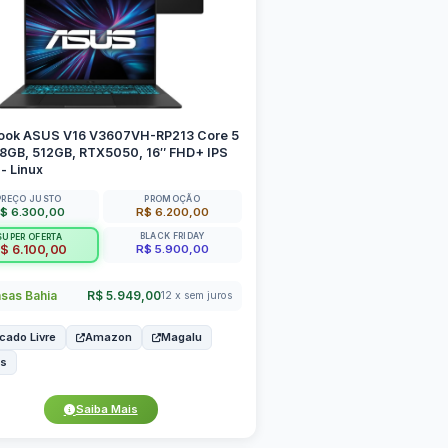
ook ASUS V16 V3607VH-RP213 Core 5
 8GB, 512GB, RTX5050, 16″ FHD+ IPS
- Linux
PREÇO JUSTO
PROMOÇÃO
$ 6.300,00
R$ 6.200,00
BLACK FRIDAY
SUPER OFERTA
R$ 5.900,00
$ 6.100,00
sas Bahia
R$ 5.949,00
12 x sem juros
cado Livre
Amazon
Magalu
us
Saiba Mais