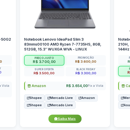
P-50G2
Notebook Lenovo IdeaPad Slim 3
Noteb
83mms00100 AMD Ryzen 7-7735HS, 8GB,
210H,
512GB, 15.3″ WUXGA WVA - LINUX
144Hz 
PROMOÇÃO
PREÇO JUSTO
00
R$ 3.600,00
R
R$ 3.700,00
Y
SUPER OFERTA
BLACK FRIDAY
0
R
R$ 3.500,00
R$ 3.300,00
Amazon
R$ 3.654,00
Ca
a Vista
Pix a Vista
Shopee
Mercado Livre
Amazon
Mer
Shopee
Mercado Livre
As
Saiba Mais