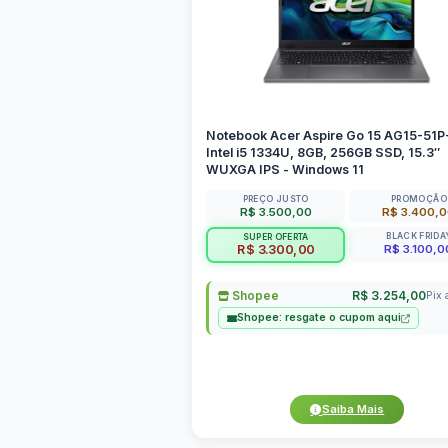
Notebook Acer Aspire Go 15 AG15-51
Intel i5 1334U, 8GB, 256GB SSD, 15.3″
WUXGA IPS - Windows 11
PREÇO JUSTO
PROMOÇÃO
R$ 3.500,00
R$ 3.400,
BLACK FRIDA
SUPER OFERTA
R$ 3.100,0
R$ 3.300,00
Shopee
R$ 3.254,00
Pix 
Shopee: resgate o cupom aqui
Saiba Mais