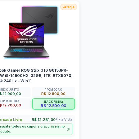
Laranja
ook Gamer ROG Strix G16 G615JPR-
W i9-14900HX, 32GB, 1TB, RTX5070,
5k 240Hz – Win11
PREÇO JUSTO
PROMOÇÃO
$ 12.900,00
R$ 12.800,00
SUPER OFERTA
BLACK FRIDAY
$ 12.700,00
R$ 12.500,00
rcado Livre
R$ 12.281,00
Pix a Vista
esgate todos os cupons disponíveis no
roduto.