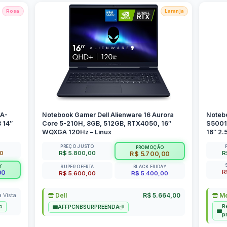
Rosa
Laranja
SA-
Notebook Gamer Dell Alienware 16 Aurora
Noteb
 14″
Core 5-210H, 8GB, 512GB, RTX4050, 16″
S5001
WQXGA 120Hz – Linux
16″ 2.
PREÇO JUSTO
PROMOÇÃO
00
R$ 5.800,00
R
R$ 5.700,00
Y
SUPER OFERTA
BLACK FRIDAY
R
00
R$ 5.600,00
R$ 5.400,00
Dell
R$ 5.664,00
Me
a Vista
o
R
AFFPCNBSURPREENDA
p