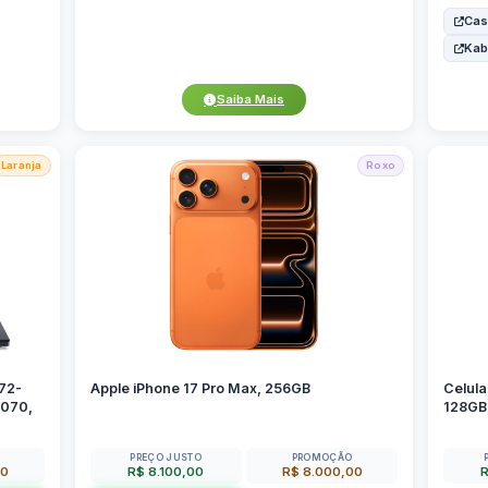
Cas
Ka
Saiba Mais
Laranja
Roxo
72-
Apple iPhone 17 Pro Max, 256GB
Celul
4070,
128GB,
PREÇO JUSTO
PROMOÇÃO
00
R$ 8.100,00
R$ 8.000,00
R