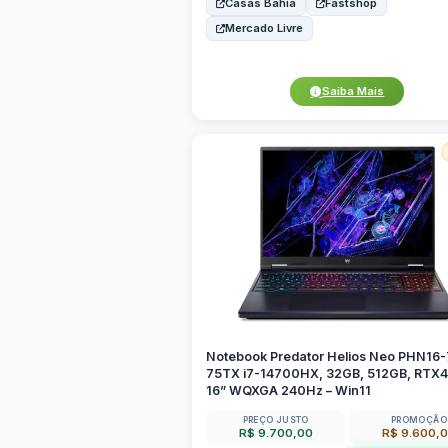
Casas Bahia
Fastshop
Mercado Livre
Saiba Mais
Notebook Predator Helios Neo PHN16-
75TX i7-14700HX, 32GB, 512GB, RTX
16” WQXGA 240Hz – Win11
PREÇO JUSTO
PROMOÇÃO
R$ 9.700,00
R$ 9.600,