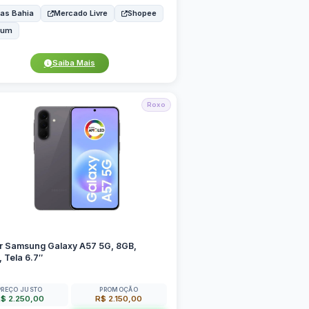
as Bahia
Mercado Livre
Shopee
bum
Saiba Mais
Roxo
ar Samsung Galaxy A57 5G, 8GB,
 Tela 6.7″
PREÇO JUSTO
PROMOÇÃO
$ 2.250,00
R$ 2.150,00