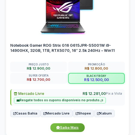
Notebook Gamer ROG Strix G16 G615JPR-S5001W i9-
14900HX, 32GB, 1TB, RTX5070, 16″ 2.5k 240Hz – Win11
PREÇO JUSTO
PROMOÇÃO
R$ 12.900,00
R$ 12.800,00
SUPER OFERTA
BLACK FRIDAY
R$ 12.700,00
R$ 12.500,00
Mercado Livre
R$ 12.281,00
Pix a Vista
Resgate todos os cupons disponíveis no produto.
Casas Bahia
Mercado Livre
Shopee
Kabum
Saiba Mais