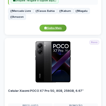
Shopee: resgate o cupom aqui
Mercado Livre
Casas Bahia
Kabum
Magalu
Amazon
Saiba Mais
Roxo
Celular Xiaomi POCO X7 Pro 5G, 8GB, 256GB, 6.67″
PREÇO JUSTO
PROMOÇÃO