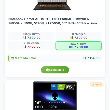
Notebook Gamer ASUS TUF F16 FX608JHR-RV290 i7-
14650HX, 16GB, 512GB, RTX5050, 16″ FHD+ 165Hz – Linux
PREÇO JUSTO
PROMOÇÃO
R$ 7.600,00
R$ 7.500,00
SUPER OFERTA
BLACK FRIDAY
R$ 7.400,00
R$ 7.200,00
Mercado Livre
R$ 7.154,00
Saiba Mais
Laranja