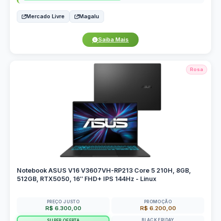
Mercado Livre
Magalu
Saiba Mais
Rosa
Notebook ASUS V16 V3607VH-RP213 Core 5 210H, 8GB,
512GB, RTX5050, 16″ FHD+ IPS 144Hz - Linux
PREÇO JUSTO
PROMOÇÃO
R$ 6.300,00
R$ 6.200,00
BLACK FRIDAY
SUPER OFERTA