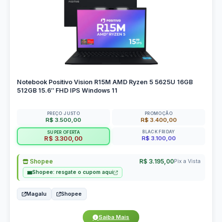
Notebook Positivo Vision R15M AMD Ryzen 5 5625U 16GB
512GB 15.6″ FHD IPS Windows 11
PREÇO JUSTO
PROMOÇÃO
R$ 3.500,00
R$ 3.400,00
BLACK FRIDAY
SUPER OFERTA
R$ 3.100,00
R$ 3.300,00
Shopee
R$ 3.195,00
Pix a Vista
Shopee: resgate o cupom aqui
Magalu
Shopee
Saiba Mais