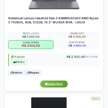
Notebook Lenovo IdeaPad Slim 3 83MMS00300 AMD Ryzen
5 7535HS, 8GB, 512GB, 15.3″ WUXGA WVA - LINUX
PREÇO JUSTO
PROMOÇÃO
R$ 3.300,00
R$ 3.200,00
BLACK FRIDAY
SUPER OFERTA
R$ 2.900,00
R$ 3.100,00
Kabum
R$ 2.932,00
Pix a Vista
8do8
Kabum
Magalu
Saiba Mais
Verde