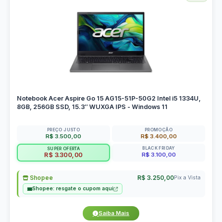
Notebook Acer Aspire Go 15 AG15-51P-50G2 Intel i5 1334U,
8GB, 256GB SSD, 15.3″ WUXGA IPS - Windows 11
PREÇO JUSTO
PROMOÇÃO
R$ 3.500,00
R$ 3.400,00
BLACK FRIDAY
SUPER OFERTA
R$ 3.100,00
R$ 3.300,00
Shopee
R$ 3.250,00
Pix a Vista
Shopee: resgate o cupom aqui
Saiba Mais