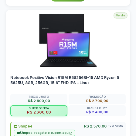
Verde
Notebook Positivo Vision R15M R58256BI-15 AMD Ryzen 5
5625U, 8GB, 256GB, 15.6″ FHD IPS – Linux
PREÇO JUSTO
PROMOÇÃO
R$ 2.800,00
R$ 2.700,00
BLACK FRIDAY
SUPER OFERTA
R$ 2.400,00
R$ 2.600,00
Shopee
R$ 2.570,00
Pix a Vista
Shopee: resgate o cupom aqui