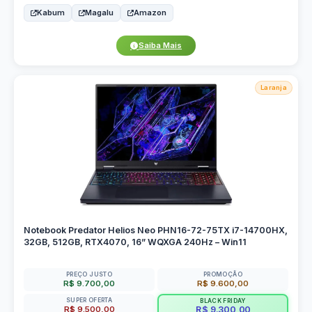
Kabum
Magalu
Amazon
Saiba Mais
Laranja
Notebook Predator Helios Neo PHN16-72-75TX i7-14700HX,
32GB, 512GB, RTX4070, 16” WQXGA 240Hz – Win11
PREÇO JUSTO
PROMOÇÃO
R$ 9.700,00
R$ 9.600,00
SUPER OFERTA
BLACK FRIDAY
R$ 9.500,00
R$ 9.300,00