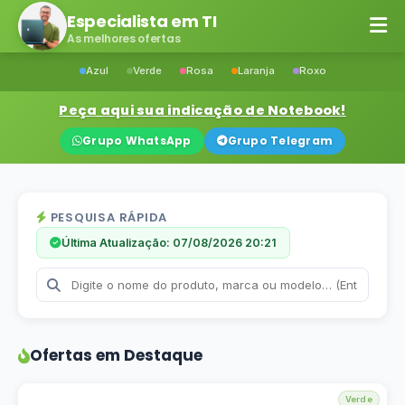
Especialista em TI
As melhores ofertas
Azul
Verde
Rosa
Laranja
Roxo
Peça aqui sua indicação de Notebook!
Grupo WhatsApp
Grupo Telegram
PESQUISA RÁPIDA
Última Atualização: 07/08/2026 20:21
Ofertas em Destaque
Verde