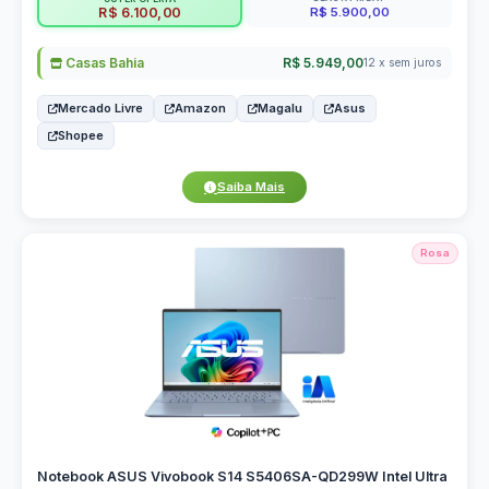
R$ 5.900,00
R$ 6.100,00
Casas Bahia
R$ 5.949,00
12 x sem juros
Mercado Livre
Amazon
Magalu
Asus
Shopee
Saiba Mais
Rosa
Notebook ASUS Vivobook S14 S5406SA-QD299W Intel Ultra