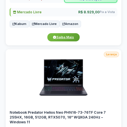
Mercado Livre
R$ 8.929,00
Pix a Vista
Kabum
Mercado Livre
Amazon
Saiba Mais
Laranja
Notebook Predator Helios Neo PHN16-73-76TF Core 7
255HX, 16GB, 512GB, RTX5070, 16” WQXGA 240Hz –
Windows 11