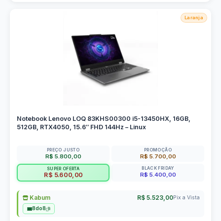
Laranja
Notebook Lenovo LOQ 83KHS00300 i5-13450HX, 16GB,
512GB, RTX4050, 15.6″ FHD 144Hz – Linux
PREÇO JUSTO
PROMOÇÃO
R$ 5.800,00
R$ 5.700,00
BLACK FRIDAY
SUPER OFERTA
R$ 5.400,00
R$ 5.600,00
Kabum
R$ 5.523,00
Pix a Vista
8do8