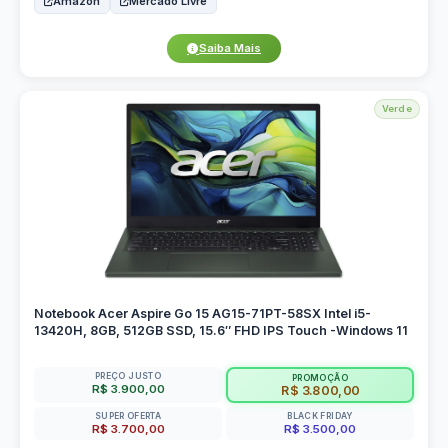
Amazon
Mercado Livre
Saiba Mais
Verde
Notebook Acer Aspire Go 15 AG15-71PT-58SX Intel i5-
13420H, 8GB, 512GB SSD, 15.6″ FHD IPS Touch -Windows 11
PREÇO JUSTO
PROMOÇÃO
R$ 3.900,00
R$ 3.800,00
SUPER OFERTA
BLACK FRIDAY
R$ 3.700,00
R$ 3.500,00