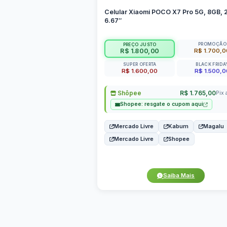
Celular Xiaomi POCO X7 Pro 5G, 8GB, 
6.67″
PROMOÇÃO
PREÇO JUSTO
R$ 1.700,
R$ 1.800,00
SUPER OFERTA
BLACK FRIDA
R$ 1.600,00
R$ 1.500,0
Shôpee
R$ 1.765,00
Pix 
Shopee: resgate o cupom aqui
Mercado Livre
Kabum
Magalu
Mercado Livre
Shopee
Saiba Mais