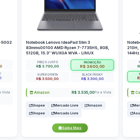
P-50G2
Notebook Lenovo IdeaPad Slim 3
Noteb
83mms00100 AMD Ryzen 7-7735HS, 8GB,
210H,
512GB, 15.3″ WUXGA WVA - LINUX
144Hz 
PREÇO JUSTO
PROMOÇÃO
00
R$ 3.700,00
R
R$ 3.600,00
Y
SUPER OFERTA
BLACK FRIDAY
0
R
R$ 3.500,00
R$ 3.300,00
Amazon
R$ 3.535,00
Ca
a Vista
Pix a Vista
Shopee
Mercado Livre
Amazon
Mer
Shopee
Mercado Livre
As
Saiba Mais