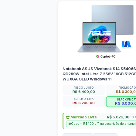
Notebook ASUS Vivobook S14 S5406
QD299W Intel Ultra 7 256V 16GB 512GB
WUXGA OLED Windows 11
PREÇO JUSTO
PROMOÇÃO
R$ 6.400,00
R$ 6.300,
SUPER OFERTA
BLACK FRIDA
R$ 6.200,00
R$ 6.000,
Mercado Livre
R$ 5.623,00
Pix 
Cupom R$400 off na descrição do anúnci