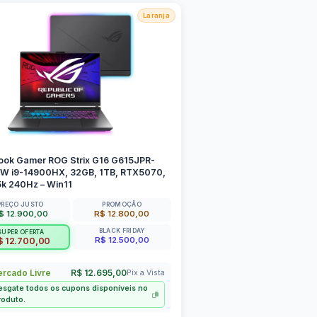
Laranja
ook Gamer ROG Strix G16 G615JPR-
W i9-14900HX, 32GB, 1TB, RTX5070,
5k 240Hz – Win11
PREÇO JUSTO
PROMOÇÃO
$ 12.900,00
R$ 12.800,00
BLACK FRIDAY
SUPER OFERTA
R$ 12.500,00
$ 12.700,00
rcado Livre
R$ 12.695,00
Pix a Vista
esgate todos os cupons disponíveis no
roduto.