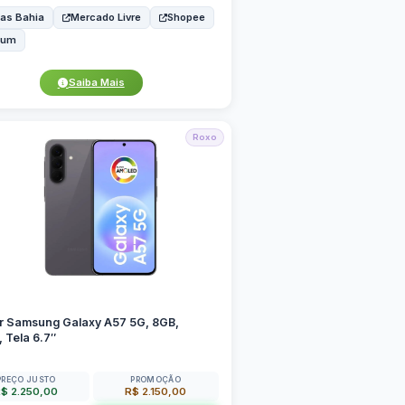
as Bahia
Mercado Livre
Shopee
bum
Saiba Mais
Roxo
ar Samsung Galaxy A57 5G, 8GB,
 Tela 6.7″
PREÇO JUSTO
PROMOÇÃO
$ 2.250,00
R$ 2.150,00