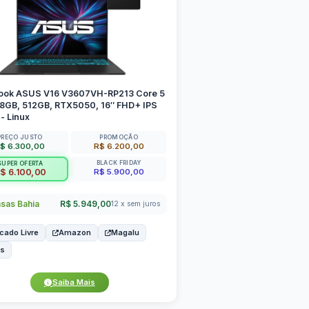
ook ASUS V16 V3607VH-RP213 Core 5
 8GB, 512GB, RTX5050, 16″ FHD+ IPS
- Linux
PREÇO JUSTO
PROMOÇÃO
$ 6.300,00
R$ 6.200,00
BLACK FRIDAY
SUPER OFERTA
R$ 5.900,00
$ 6.100,00
sas Bahia
R$ 5.949,00
12 x sem juros
cado Livre
Amazon
Magalu
us
Saiba Mais