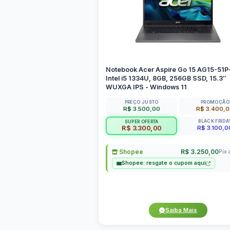
Notebook Acer Aspire Go 15 AG15-51
Intel i5 1334U, 8GB, 256GB SSD, 15.3″
WUXGA IPS - Windows 11
PREÇO JUSTO
PROMOÇÃO
R$ 3.500,00
R$ 3.400,
BLACK FRIDA
SUPER OFERTA
R$ 3.100,0
R$ 3.300,00
Shopee
R$ 3.250,00
Pix 
Shopee: resgate o cupom aqui
Saiba Mais