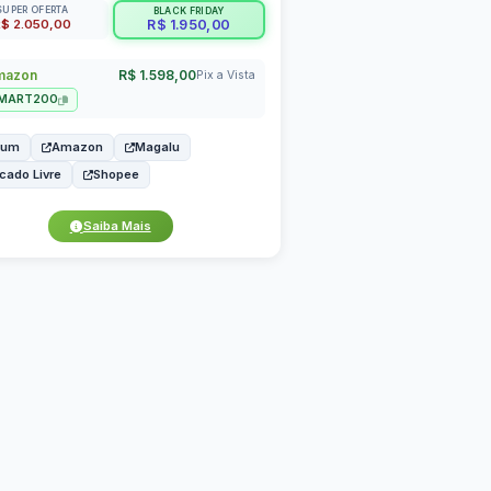
SUPER OFERTA
BLACK FRIDAY
$ 2.050,00
R$ 1.950,00
azon
R$ 1.598,00
Pix a Vista
MART200
bum
Amazon
Magalu
cado Livre
Shopee
Saiba Mais