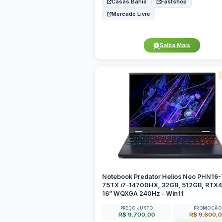
Casas Bahia
Fastshop
Mercado Livre
Saiba Mais
Notebook Predator Helios Neo PHN16-
75TX i7-14700HX, 32GB, 512GB, RTX
16” WQXGA 240Hz – Win11
PREÇO JUSTO
PROMOÇÃO
R$ 9.700,00
R$ 9.600,