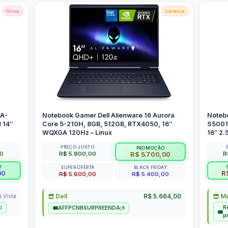
Rosa
Laranja
SA-
Notebook Gamer Dell Alienware 16 Aurora
Noteb
 14″
Core 5-210H, 8GB, 512GB, RTX4050, 16″
S5001
WQXGA 120Hz – Linux
16″ 2.
PREÇO JUSTO
PROMOÇÃO
00
R$ 5.800,00
R
R$ 5.700,00
Y
SUPER OFERTA
BLACK FRIDAY
00
R
R$ 5.600,00
R$ 5.400,00
Dell
R$ 5.664,00
Me
a Vista
o
R
AFFPCNBSURPREENDA
p