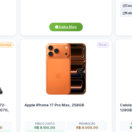
Cas
Ka
Saiba Mais
Laranja
Roxo
72-
Apple iPhone 17 Pro Max, 256GB
Celul
4070,
128GB,
PREÇO JUSTO
PROMOÇÃO
00
R$ 8.100,00
R$ 8.000,00
R