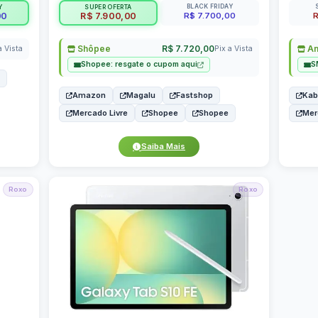
BLACK FRIDAY
Y
SUPER OFERTA
R$ 7.700,00
R
00
R$ 7.900,00
Shôpee
R$ 7.720,00
Am
a Vista
Pix a Vista
Shopee: resgate o cupom aqui
S
Amazon
Magalu
Fastshop
Ka
Mercado Livre
Shopee
Shopee
Mer
Saiba Mais
Roxo
Roxo