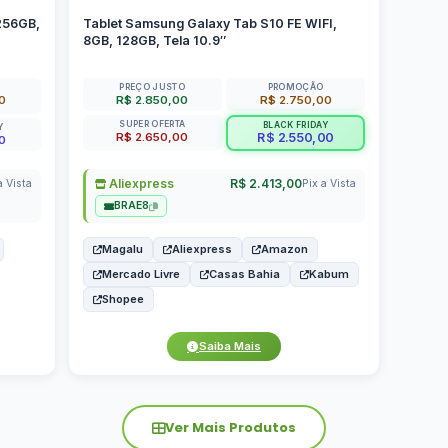
256GB,
Tablet Samsung Galaxy Tab S10 FE WIFI,
8GB, 128GB, Tela 10.9″
PREÇO JUSTO
PROMOÇÃO
00
R$ 2.850,00
R$ 2.750,00
SUPER OFERTA
BLACK FRIDAY
Y
R$ 2.650,00
R$ 2.550,00
0
Aliexpress
R$ 2.413,00
a Vista
Pix a Vista
BRAE8
Magalu
Aliexpress
Amazon
Mercado Livre
Casas Bahia
Kabum
Shopee
Saiba Mais
Ver Mais Produtos