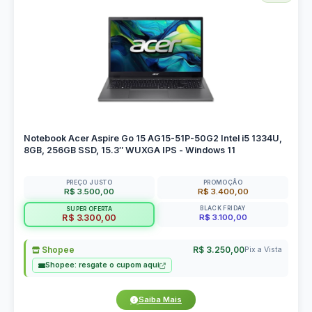
Notebook Acer Aspire Go 15 AG15-51P-50G2 Intel i5 1334U,
8GB, 256GB SSD, 15.3″ WUXGA IPS - Windows 11
PREÇO JUSTO
PROMOÇÃO
R$ 3.500,00
R$ 3.400,00
BLACK FRIDAY
SUPER OFERTA
R$ 3.100,00
R$ 3.300,00
Shopee
R$ 3.250,00
Pix a Vista
Shopee: resgate o cupom aqui
Saiba Mais