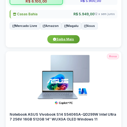
R$ 5.900,00
R$ 6.100,00
Casas Bahia
R$ 5.949,00
12 x sem juros
Mercado Livre
Amazon
Magalu
Asus
Saiba Mais
Rosa
Notebook ASUS Vivobook S14 S5406SA-QD299W Intel Ultra
7 256V 16GB 512GB 14″ WUXGA OLED Windows 11