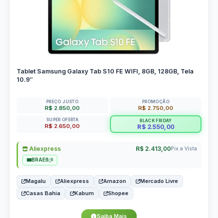
Tablet Samsung Galaxy Tab S10 FE WIFI, 8GB, 128GB, Tela
10.9″
PREÇO JUSTO
PROMOÇÃO
R$ 2.850,00
R$ 2.750,00
SUPER OFERTA
BLACK FRIDAY
R$ 2.650,00
R$ 2.550,00
Aliexpress
R$ 2.413,00
Pix a Vista
BRAE8
Magalu
Aliexpress
Amazon
Mercado Livre
Casas Bahia
Kabum
Shopee
Saiba Mais