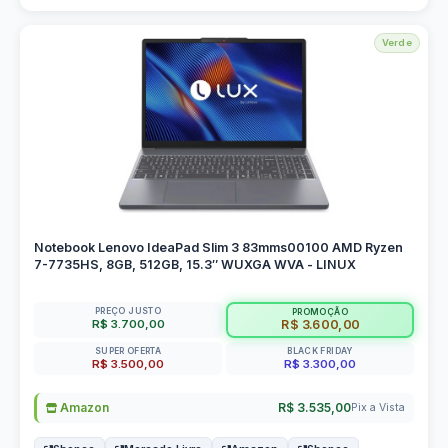
Verde
Notebook Lenovo IdeaPad Slim 3 83mms00100 AMD Ryzen
7-7735HS, 8GB, 512GB, 15.3″ WUXGA WVA - LINUX
PREÇO JUSTO
PROMOÇÃO
R$ 3.700,00
R$ 3.600,00
SUPER OFERTA
BLACK FRIDAY
R$ 3.500,00
R$ 3.300,00
Amazon
R$ 3.535,00
Pix a Vista