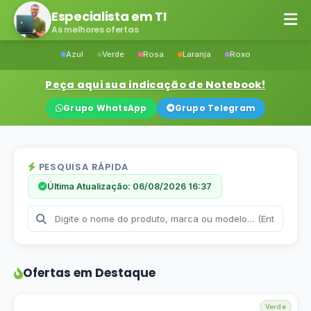
Especialista em TI
As melhores ofertas
Azul
Verde
Rosa
Laranja
Roxo
Peça aqui sua indicação de Notebook!
Grupo WhatsApp
Grupo Telegram
PESQUISA RÁPIDA
Última Atualização: 06/08/2026 16:37
Ofertas em Destaque
Verde