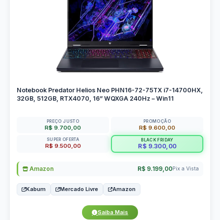
Notebook Predator Helios Neo PHN16-72-75TX i7-14700HX,
32GB, 512GB, RTX4070, 16” WQXGA 240Hz – Win11
PREÇO JUSTO
PROMOÇÃO
R$ 9.700,00
R$ 9.600,00
SUPER OFERTA
BLACK FRIDAY
R$ 9.500,00
R$ 9.300,00
Amazon
R$ 9.199,00
Pix a Vista
Kabum
Mercado Livre
Amazon
Saiba Mais