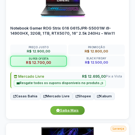
Notebook Gamer ROG Strix G16 G615JPR-S5001W i9-
14900HX, 32GB, 1TB, RTX5070, 16″ 2.5k 240Hz – Win11
PREÇO JUSTO
PROMOÇÃO
R$ 12.900,00
R$ 12.800,00
BLACK FRIDAY
SUPER OFERTA
R$ 12.500,00
R$ 12.700,00
Mercado Livre
R$ 12.695,00
Pix a Vista
Resgate todos os cupons disponíveis no produto.
Casas Bahia
Mercado Livre
Shopee
Kabum
Saiba Mais
Laranja