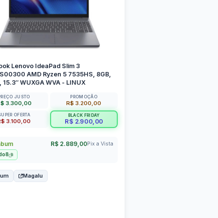
ook Lenovo IdeaPad Slim 3
00300 AMD Ryzen 5 7535HS, 8GB,
, 15.3″ WUXGA WVA - LINUX
PREÇO JUSTO
PROMOÇÃO
$ 3.300,00
R$ 3.200,00
SUPER OFERTA
BLACK FRIDAY
R$ 3.100,00
R$ 2.900,00
abum
R$ 2.889,00
Pix a Vista
do8
bum
Magalu