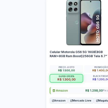
Celular Motorola G56 5G 16GB(8GB
RAM+8GB Ram Boost)256GB Tela 6.7”
PREÇO JUSTO
PROMOÇÃO
R$ 1.500,00
R$ 1.400,
BLACK FRIDA
SUPER OFERTA
R$ 1.200,0
R$ 1.300,00
Amazon
R$ 1.298,00
Pix 
Amazon
Mercado Livre
Magal