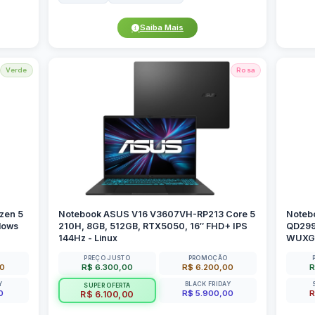
Saiba Mais
Verde
Rosa
zen 5
Notebook ASUS V16 V3607VH-RP213 Core 5
Noteb
dows
210H, 8GB, 512GB, RTX5050, 16″ FHD+ IPS
QD299W
144Hz - Linux
WUXGA
PREÇO JUSTO
PROMOÇÃO
00
R$ 6.300,00
R$ 6.200,00
R
Y
BLACK FRIDAY
SUPER OFERTA
0
R$ 5.900,00
R
R$ 6.100,00