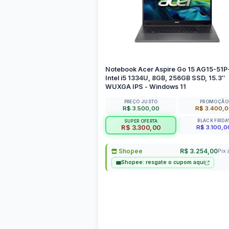
Notebook Acer Aspire Go 15 AG15-51
Intel i5 1334U, 8GB, 256GB SSD, 15.3″
WUXGA IPS - Windows 11
PREÇO JUSTO
PROMOÇÃO
R$ 3.500,00
R$ 3.400,
BLACK FRIDA
SUPER OFERTA
R$ 3.100,0
R$ 3.300,00
Shopee
R$ 3.254,00
Pix 
Shopee: resgate o cupom aqui