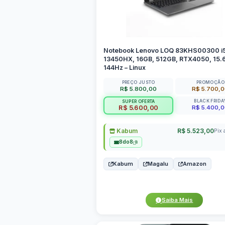
Notebook Lenovo LOQ 83KHS00300 i
13450HX, 16GB, 512GB, RTX4050, 15.
144Hz – Linux
PREÇO JUSTO
PROMOÇÃO
R$ 5.800,00
R$ 5.700,
BLACK FRIDA
SUPER OFERTA
R$ 5.400,
R$ 5.600,00
Kabum
R$ 5.523,00
Pix 
8do8
Kabum
Magalu
Amazon
Saiba Mais