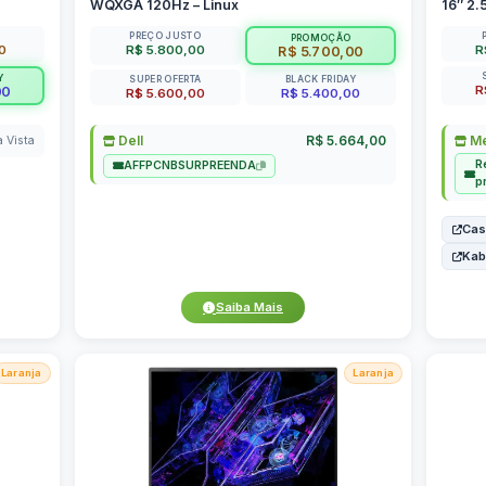
WQXGA 120Hz – Linux
16″ 2.
PREÇO JUSTO
PROMOÇÃO
0
R$ 5.800,00
R
R$ 5.700,00
Y
SUPER OFERTA
BLACK FRIDAY
R
00
R$ 5.600,00
R$ 5.400,00
Dell
R$ 5.664,00
Me
a Vista
R
AFFPCNBSURPREENDA
p
Cas
Ka
Saiba Mais
Laranja
Laranja