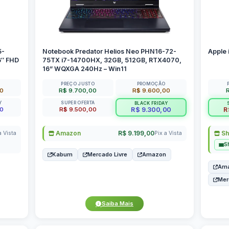
5-
Notebook Predator Helios Neo PHN16-72-
Apple 
6″ FHD
75TX i7-14700HX, 32GB, 512GB, RTX4070,
16” WQXGA 240Hz – Win11
PREÇO JUSTO
PROMOÇÃO
00
R$ 9.700,00
R$ 9.600,00
Y
SUPER OFERTA
BLACK FRIDAY
00
R$ 9.500,00
R$ 9.300,00
R
Amazon
R$ 9.199,00
Sh
a Vista
Pix a Vista
S
Kabum
Mercado Livre
Amazon
Am
Mer
Saiba Mais