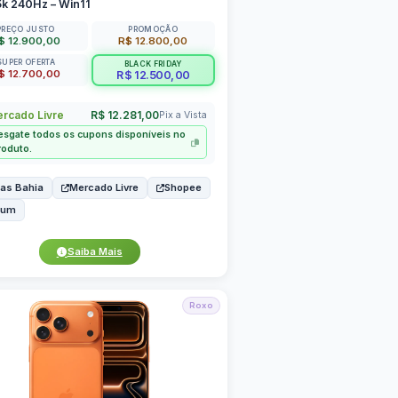
5k 240Hz – Win11
PREÇO JUSTO
PROMOÇÃO
$ 12.900,00
R$ 12.800,00
SUPER OFERTA
BLACK FRIDAY
$ 12.700,00
R$ 12.500,00
rcado Livre
R$ 12.281,00
Pix a Vista
esgate todos os cupons disponíveis no
roduto.
as Bahia
Mercado Livre
Shopee
bum
Saiba Mais
Roxo