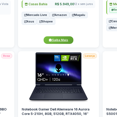
Casas Bahia
R$ 5.949,00
Me
a Vista
12 x sem juros
Re
Mercado Livre
Amazon
Magalu
Cas
Asus
Shopee
Mer
Saiba Mais
Rosa
Laranja
09BO
Notebook Gamer Dell Alienware 16 Aurora
Noteb
"
Core 5-210H, 8GB, 512GB, RTX4050, 16″
S5001