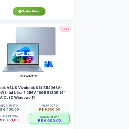
Saiba Mais
Rosa
ook ASUS Vivobook S14 S5406SA-
 Intel Ultra 7 256V 16GB 512GB 14″
 OLED Windows 11
PREÇO JUSTO
PROMOÇÃO
$ 6.400,00
R$ 6.300,00
SUPER OFERTA
BLACK FRIDAY
$ 6.200,00
R$ 6.000,00