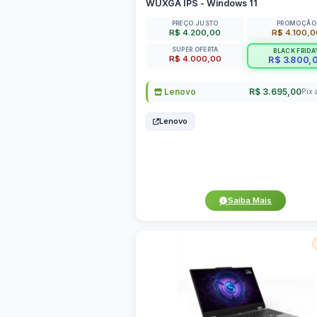
WUXGA IPS - Windows 11
PREÇO JUSTO
PROMOÇÃO
R$ 4.200,00
R$ 4.100,0
SUPER OFERTA
BLACK FRIDA
R$ 4.000,00
R$ 3.800,
Lenovo
R$ 3.695,00
Pix 
Lenovo
Saiba Mais