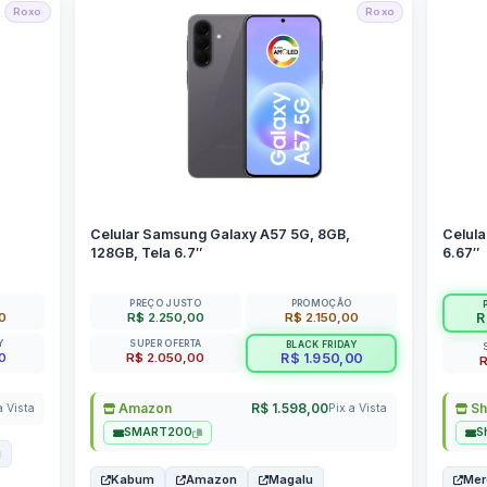
Roxo
Roxo
Celular Samsung Galaxy A57 5G, 8GB,
Celula
128GB, Tela 6.7″
6.67″
PREÇO JUSTO
PROMOÇÃO
00
R$ 2.250,00
R$ 2.150,00
R
Y
SUPER OFERTA
BLACK FRIDAY
0
R$ 2.050,00
R$ 1.950,00
R
Amazon
R$ 1.598,00
Sh
a Vista
Pix a Vista
SMART200
S
u
Kabum
Amazon
Magalu
Mer