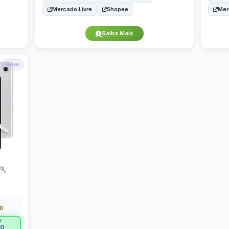
Mercado Livre
Shopee
Mer
Saiba Mais
Roxo
I,
00
Y
00