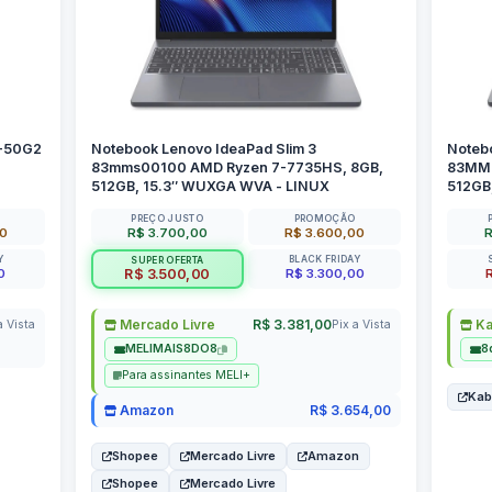
P-50G2
Notebook Lenovo IdeaPad Slim 3
Noteb
83mms00100 AMD Ryzen 7-7735HS, 8GB,
83MMS
512GB, 15.3″ WUXGA WVA - LINUX
512GB
PREÇO JUSTO
PROMOÇÃO
00
R$ 3.700,00
R$ 3.600,00
R
Y
BLACK FRIDAY
SUPER OFERTA
0
R$ 3.300,00
R$ 3.500,00
Mercado Livre
R$ 3.381,00
K
a Vista
Pix a Vista
MELIMAIS8DO8
8
Para assinantes MELI+
Ka
Amazon
R$ 3.654,00
Shopee
Mercado Livre
Amazon
Shopee
Mercado Livre