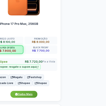
iPhone 17 Pro Max, 256GB
PREÇO JUSTO
PROMOÇÃO
R$ 8.100,00
R$ 8.000,00
BLACK FRIDAY
SUPER OFERTA
R$ 7.700,00
$ 7.900,00
ôpee
R$ 7.720,00
Pix a Vista
hopee: resgate o cupom aqui
azon
Magalu
Fastshop
cado Livre
Shopee
Shopee
Saiba Mais