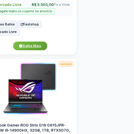
rcado Livre
R$ 5.503,00
Pix a Vista
sgate todos os cupons no anuncio
as Bahia
Fastshop
cado Livre
Saiba Mais
Laranja
ook Gamer ROG Strix G16 G615JPR-
W i9-14900HX, 32GB, 1TB, RTX5070,