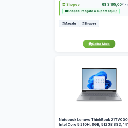
Shopee
R$ 3.195,00
Pix 
Shopee: resgate o cupom aqui
Magalu
Shopee
Saiba Mais
Notebook Lenovo ThinkBook 21TV00
Intel Core 5 210H, 8GB, 512GB SSD, 14