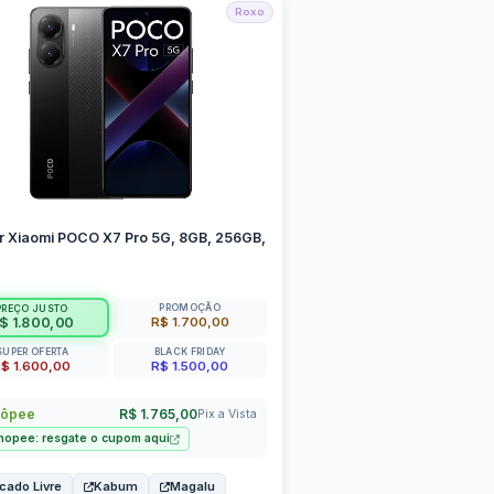
Roxo
r Xiaomi POCO X7 Pro 5G, 8GB, 256GB,
PROMOÇÃO
PREÇO JUSTO
R$ 1.700,00
$ 1.800,00
SUPER OFERTA
BLACK FRIDAY
$ 1.600,00
R$ 1.500,00
ôpee
R$ 1.765,00
Pix a Vista
hopee: resgate o cupom aqui
cado Livre
Kabum
Magalu