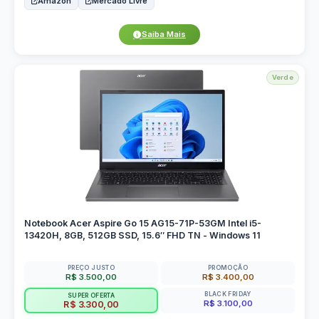
Amazon
Mercado Livre
Saiba Mais
Verde
Notebook Acer Aspire Go 15 AG15-71P-53GM Intel i5-
13420H, 8GB, 512GB SSD, 15.6″ FHD TN - Windows 11
PREÇO JUSTO
PROMOÇÃO
R$ 3.500,00
R$ 3.400,00
BLACK FRIDAY
SUPER OFERTA
R$ 3.100,00
R$ 3.300,00