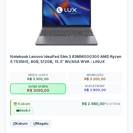
Notebook Lenovo IdeaPad Slim 3 83MMS00300 AMD Ryzen
5 7535HS, 8GB, 512GB, 15.3″ WUXGA WVA - LINUX
PREÇO JUSTO
PROMOÇÃO
R$ 3.300,00
R$ 3.200,00
BLACK FRIDAY
SUPER OFERTA
R$ 2.900,00
R$ 3.100,00
Kabum
R$ 2.980,00
Pix a Vista
8do8
Kabum
Magalu