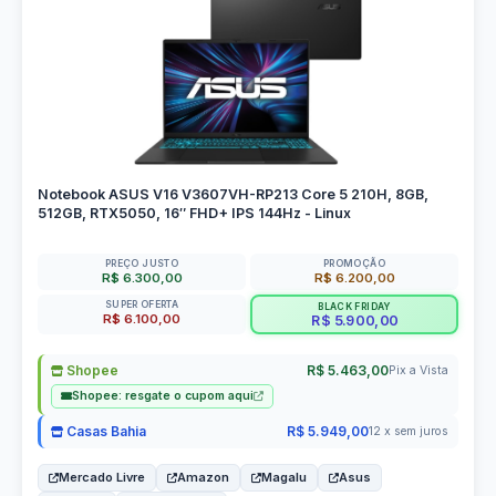
Notebook ASUS V16 V3607VH-RP213 Core 5 210H, 8GB,
512GB, RTX5050, 16″ FHD+ IPS 144Hz - Linux
PREÇO JUSTO
PROMOÇÃO
R$ 6.300,00
R$ 6.200,00
SUPER OFERTA
BLACK FRIDAY
R$ 6.100,00
R$ 5.900,00
Shopee
R$ 5.463,00
Pix a Vista
Shopee: resgate o cupom aqui
Casas Bahia
R$ 5.949,00
12 x sem juros
Mercado Livre
Amazon
Magalu
Asus