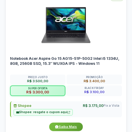
Notebook Acer Aspire Go 15 AG15-51P-50G2 Intel i5 1334U,
8GB, 256GB SSD, 15.3″ WUXGA IPS - Windows 11
PREÇO JUSTO
PROMOÇÃO
R$ 3.500,00
R$ 3.400,00
BLACK FRIDAY
SUPER OFERTA
R$ 3.100,00
R$ 3.300,00
Shopee
R$ 3.175,00
Pix a Vista
Shopee: resgate o cupom aqui
Saiba Mais