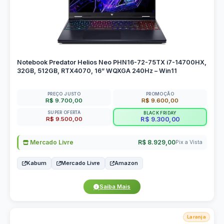
Notebook Predator Helios Neo PHN16-72-75TX i7-14700HX,
32GB, 512GB, RTX4070, 16” WQXGA 240Hz – Win11
PREÇO JUSTO
PROMOÇÃO
R$ 9.700,00
R$ 9.600,00
SUPER OFERTA
BLACK FRIDAY
R$ 9.500,00
R$ 9.300,00
Mercado Livre
R$ 8.929,00
Pix a Vista
Kabum
Mercado Livre
Amazon
Saiba Mais
Laranja