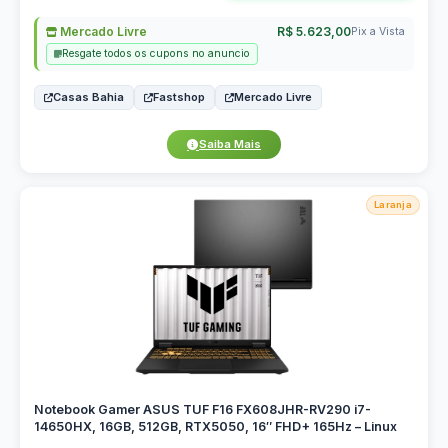
Mercado Livre
R$ 5.623,00
Pix a Vista
Resgate todos os cupons no anuncio
Casas Bahia
Fastshop
Mercado Livre
Saiba Mais
Laranja
Notebook Gamer ASUS TUF F16 FX608JHR-RV290 i7-
14650HX, 16GB, 512GB, RTX5050, 16″ FHD+ 165Hz – Linux