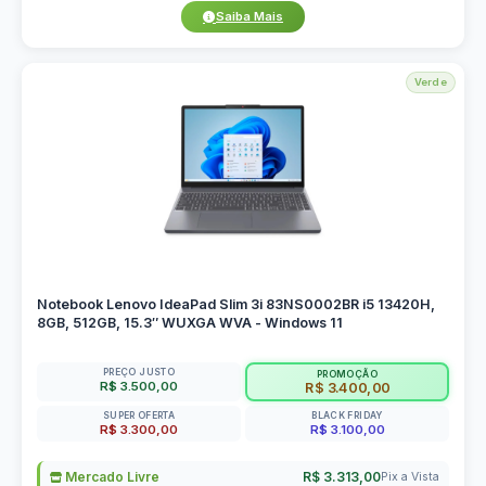
Saiba Mais
Verde
Notebook Lenovo IdeaPad Slim 3i 83NS0002BR i5 13420H,
8GB, 512GB, 15.3″ WUXGA WVA - Windows 11
PREÇO JUSTO
PROMOÇÃO
R$ 3.500,00
R$ 3.400,00
SUPER OFERTA
BLACK FRIDAY
R$ 3.300,00
R$ 3.100,00
Mercado Livre
R$ 3.313,00
Pix a Vista