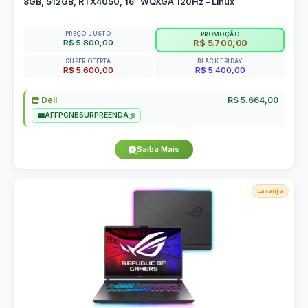
8GB, 512GB, RTX4050, 16″ WQXGA 120Hz – Linux
PREÇO JUSTO
PROMOÇÃO
R$ 5.800,00
R$ 5.700,00
SUPER OFERTA
BLACK FRIDAY
R$ 5.600,00
R$ 5.400,00
Dell
R$ 5.664,00
AFFPCNBSURPREENDA
Saiba Mais
Laranja