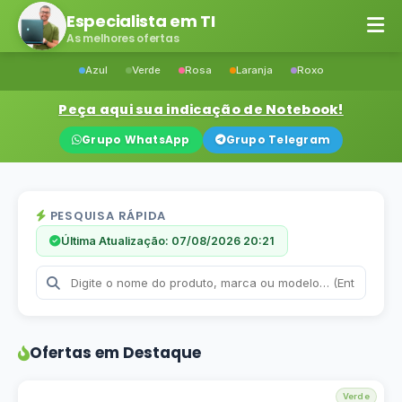
Especialista em TI
As melhores ofertas
Azul
Verde
Rosa
Laranja
Roxo
Peça aqui sua indicação de Notebook!
Grupo WhatsApp
Grupo Telegram
PESQUISA RÁPIDA
Última Atualização: 07/08/2026 20:21
Ofertas em Destaque
Verde