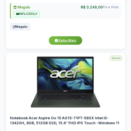
Magalu
R$ 3.249,00
Pix a Vista
INFLU350
Magalu
Saiba Mais
Verde
Notebook Acer Aspire Go 15 AG15-71PT-58SX Intel i5-
13420H, 8GB, 512GB SSD, 15.6″ FHD IPS Touch -Windows 11