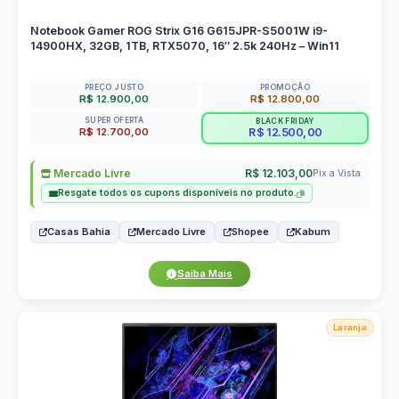
Notebook Gamer ROG Strix G16 G615JPR-S5001W i9-
14900HX, 32GB, 1TB, RTX5070, 16″ 2.5k 240Hz – Win11
PREÇO JUSTO
PROMOÇÃO
R$ 12.900,00
R$ 12.800,00
SUPER OFERTA
BLACK FRIDAY
R$ 12.700,00
R$ 12.500,00
Mercado Livre
R$ 12.103,00
Pix a Vista
Resgate todos os cupons disponíveis no produto.
Casas Bahia
Mercado Livre
Shopee
Kabum
Saiba Mais
Laranja