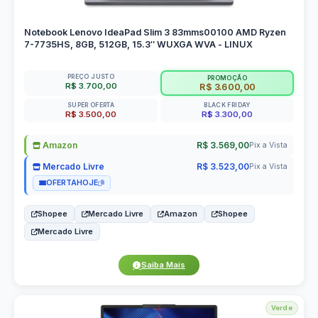
Notebook Lenovo IdeaPad Slim 3 83mms00100 AMD Ryzen
7-7735HS, 8GB, 512GB, 15.3″ WUXGA WVA - LINUX
PREÇO JUSTO
PROMOÇÃO
R$ 3.700,00
R$ 3.600,00
SUPER OFERTA
BLACK FRIDAY
R$ 3.500,00
R$ 3.300,00
Amazon
R$ 3.569,00
Pix a Vista
Mercado Livre
R$ 3.523,00
Pix a Vista
OFERTAHOJE
Shopee
Mercado Livre
Amazon
Shopee
Mercado Livre
Saiba Mais
Verde