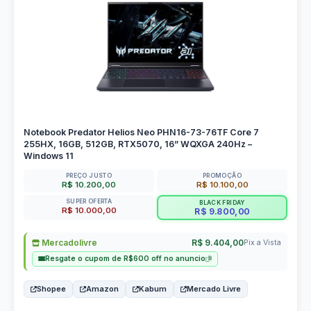
Notebook Predator Helios Neo PHN16-73-76TF Core 7
255HX, 16GB, 512GB, RTX5070, 16” WQXGA 240Hz –
Windows 11
PREÇO JUSTO
PROMOÇÃO
R$ 10.200,00
R$ 10.100,00
SUPER OFERTA
BLACK FRIDAY
R$ 10.000,00
R$ 9.800,00
Mercadolivre
R$ 9.404,00
Pix a Vista
Resgate o cupom de R$600 off no anuncio
Shopee
Amazon
Kabum
Mercado Livre