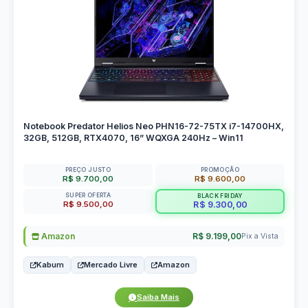
Notebook Predator Helios Neo PHN16-72-75TX i7-14700HX,
32GB, 512GB, RTX4070, 16” WQXGA 240Hz – Win11
PREÇO JUSTO
PROMOÇÃO
R$ 9.700,00
R$ 9.600,00
SUPER OFERTA
BLACK FRIDAY
R$ 9.500,00
R$ 9.300,00
Amazon
R$ 9.199,00
Pix a Vista
Kabum
Mercado Livre
Amazon
Saiba Mais