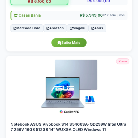
R$ 5.900,00
R$ 6.100,00
Casas Bahia
R$ 5.949,00
12 x sem juros
Mercado Livre
Amazon
Magalu
Asus
Saiba Mais
Rosa
Notebook ASUS Vivobook S14 S5406SA-QD299W Intel Ultra
7 256V 16GB 512GB 14″ WUXGA OLED Windows 11