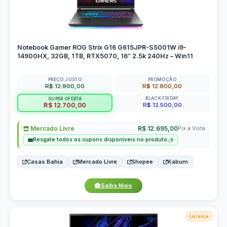
Notebook Gamer ROG Strix G16 G615JPR-S5001W i9-
14900HX, 32GB, 1TB, RTX5070, 16″ 2.5k 240Hz – Win11
PREÇO JUSTO
PROMOÇÃO
R$ 12.900,00
R$ 12.800,00
BLACK FRIDAY
SUPER OFERTA
R$ 12.500,00
R$ 12.700,00
Mercado Livre
R$ 12.695,00
Pix a Vista
Resgate todos os cupons disponíveis no produto.
Casas Bahia
Mercado Livre
Shopee
Kabum
Saiba Mais
Laranja