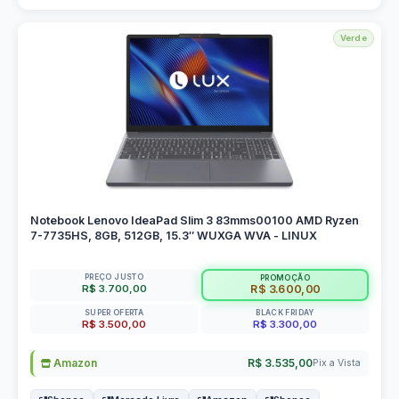
Verde
Notebook Lenovo IdeaPad Slim 3 83mms00100 AMD Ryzen
7-7735HS, 8GB, 512GB, 15.3″ WUXGA WVA - LINUX
PREÇO JUSTO
PROMOÇÃO
R$ 3.700,00
R$ 3.600,00
SUPER OFERTA
BLACK FRIDAY
R$ 3.500,00
R$ 3.300,00
Amazon
R$ 3.535,00
Pix a Vista