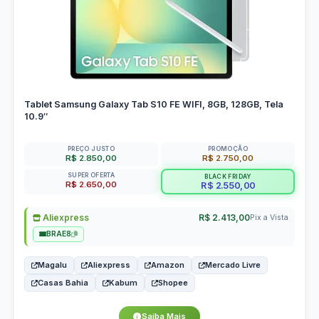
Tablet Samsung Galaxy Tab S10 FE WIFI, 8GB, 128GB, Tela
10.9″
PREÇO JUSTO
PROMOÇÃO
R$ 2.850,00
R$ 2.750,00
SUPER OFERTA
BLACK FRIDAY
R$ 2.650,00
R$ 2.550,00
Aliexpress
R$ 2.413,00
Pix a Vista
BRAE8
Magalu
Aliexpress
Amazon
Mercado Livre
Casas Bahia
Kabum
Shopee
Saiba Mais