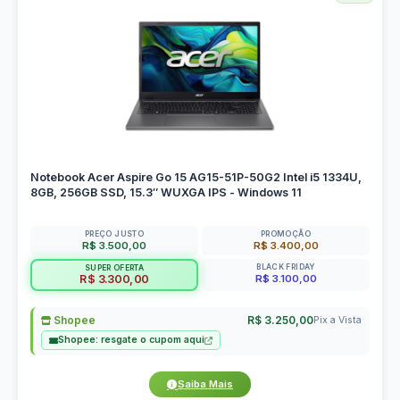
Notebook Acer Aspire Go 15 AG15-51P-50G2 Intel i5 1334U,
8GB, 256GB SSD, 15.3″ WUXGA IPS - Windows 11
PREÇO JUSTO
PROMOÇÃO
R$ 3.500,00
R$ 3.400,00
BLACK FRIDAY
SUPER OFERTA
R$ 3.100,00
R$ 3.300,00
Shopee
R$ 3.250,00
Pix a Vista
Shopee: resgate o cupom aqui
Saiba Mais