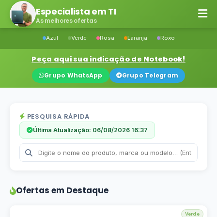
Especialista em TI
As melhores ofertas
Azul
Verde
Rosa
Laranja
Roxo
Peça aqui sua indicação de Notebook!
Grupo WhatsApp
Grupo Telegram
PESQUISA RÁPIDA
Última Atualização: 06/08/2026 16:37
Ofertas em Destaque
Verde