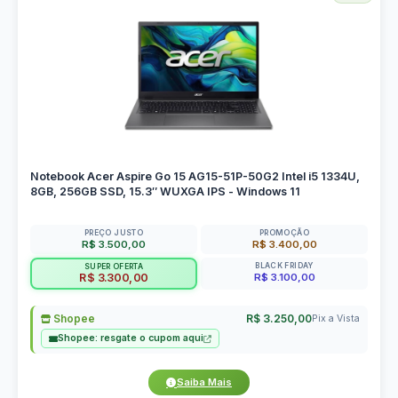
Notebook Acer Aspire Go 15 AG15-51P-50G2 Intel i5 1334U,
8GB, 256GB SSD, 15.3″ WUXGA IPS - Windows 11
PREÇO JUSTO
PROMOÇÃO
R$ 3.500,00
R$ 3.400,00
BLACK FRIDAY
SUPER OFERTA
R$ 3.100,00
R$ 3.300,00
Shopee
R$ 3.250,00
Pix a Vista
Shopee: resgate o cupom aqui
Saiba Mais