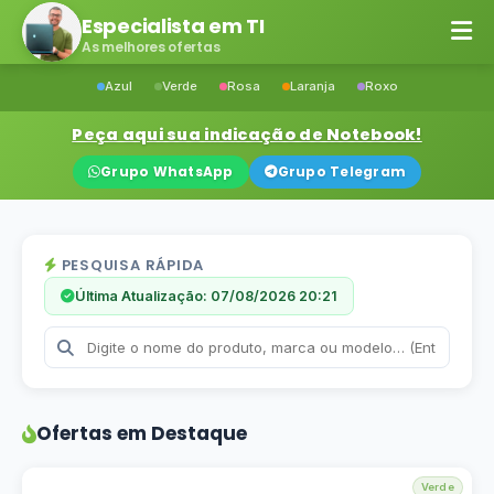
Especialista em TI
As melhores ofertas
Azul
Verde
Rosa
Laranja
Roxo
Peça aqui sua indicação de Notebook!
Grupo WhatsApp
Grupo Telegram
PESQUISA RÁPIDA
Última Atualização: 07/08/2026 20:21
Ofertas em Destaque
Verde