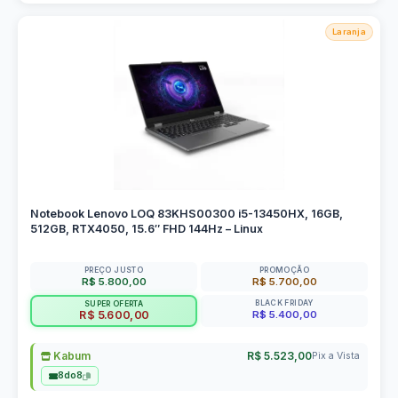
Laranja
Notebook Lenovo LOQ 83KHS00300 i5-13450HX, 16GB,
512GB, RTX4050, 15.6″ FHD 144Hz – Linux
PREÇO JUSTO
PROMOÇÃO
R$ 5.800,00
R$ 5.700,00
BLACK FRIDAY
SUPER OFERTA
R$ 5.400,00
R$ 5.600,00
Kabum
R$ 5.523,00
Pix a Vista
8do8