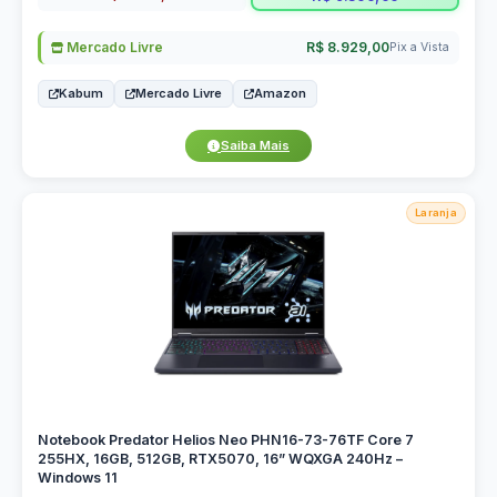
Mercado Livre
R$ 8.929,00
Pix a Vista
Kabum
Mercado Livre
Amazon
Saiba Mais
Laranja
Notebook Predator Helios Neo PHN16-73-76TF Core 7
255HX, 16GB, 512GB, RTX5070, 16” WQXGA 240Hz –
Windows 11