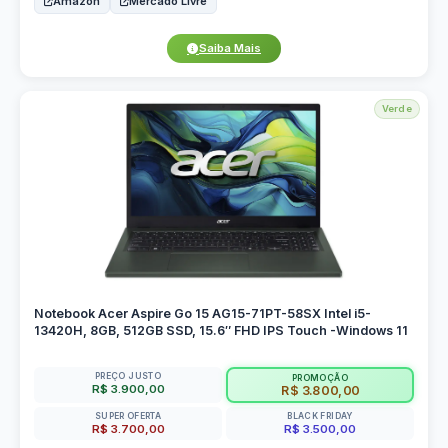
Amazon
Mercado Livre
Saiba Mais
Verde
Notebook Acer Aspire Go 15 AG15-71PT-58SX Intel i5-
13420H, 8GB, 512GB SSD, 15.6″ FHD IPS Touch -Windows 11
PREÇO JUSTO
PROMOÇÃO
R$ 3.900,00
R$ 3.800,00
SUPER OFERTA
BLACK FRIDAY
R$ 3.700,00
R$ 3.500,00