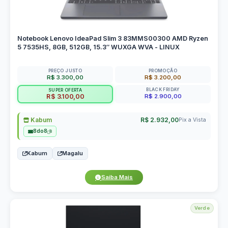
Notebook Lenovo IdeaPad Slim 3 83MMS00300 AMD Ryzen
5 7535HS, 8GB, 512GB, 15.3″ WUXGA WVA - LINUX
PREÇO JUSTO
PROMOÇÃO
R$ 3.300,00
R$ 3.200,00
BLACK FRIDAY
SUPER OFERTA
R$ 2.900,00
R$ 3.100,00
Kabum
R$ 2.932,00
Pix a Vista
8do8
Kabum
Magalu
Saiba Mais
Verde