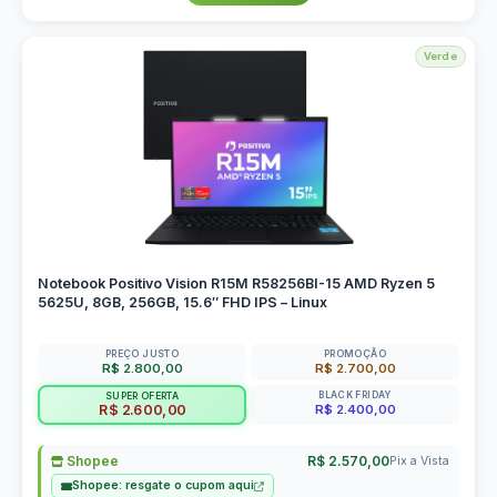
Verde
Notebook Positivo Vision R15M R58256BI-15 AMD Ryzen 5
5625U, 8GB, 256GB, 15.6″ FHD IPS – Linux
PREÇO JUSTO
PROMOÇÃO
R$ 2.800,00
R$ 2.700,00
BLACK FRIDAY
SUPER OFERTA
R$ 2.400,00
R$ 2.600,00
Shopee
R$ 2.570,00
Pix a Vista
Shopee: resgate o cupom aqui