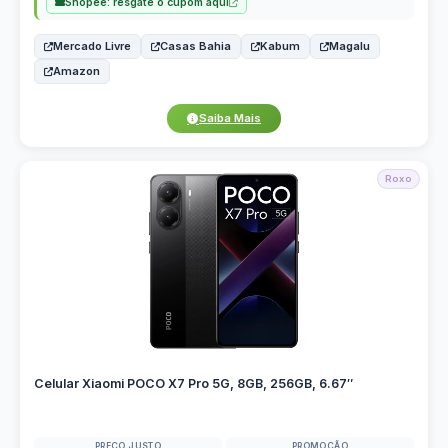
Shopee: resgate o cupom aqui
Mercado Livre
Casas Bahia
Kabum
Magalu
Amazon
Saiba Mais
Roxo
Celular Xiaomi POCO X7 Pro 5G, 8GB, 256GB, 6.67″
PREÇO JUSTO
PROMOÇÃO