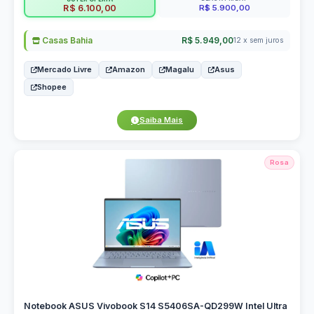
R$ 5.900,00
R$ 6.100,00
Casas Bahia
R$ 5.949,00
12 x sem juros
Mercado Livre
Amazon
Magalu
Asus
Shopee
Saiba Mais
Rosa
Notebook ASUS Vivobook S14 S5406SA-QD299W Intel Ultra