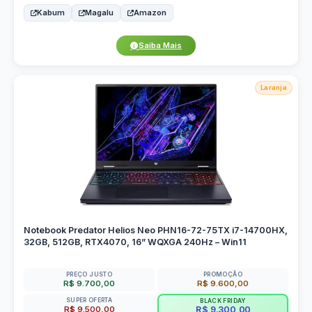
Kabum
Magalu
Amazon
Saiba Mais
Laranja
Notebook Predator Helios Neo PHN16-72-75TX i7-14700HX,
32GB, 512GB, RTX4070, 16” WQXGA 240Hz – Win11
PREÇO JUSTO
PROMOÇÃO
R$ 9.700,00
R$ 9.600,00
SUPER OFERTA
BLACK FRIDAY
R$ 9.500,00
R$ 9.300,00