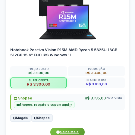
Notebook Positivo Vision R15M AMD Ryzen 5 5625U 16GB
512GB 15.6″ FHD IPS Windows 11
PREÇO JUSTO
PROMOÇÃO
R$ 3.500,00
R$ 3.400,00
BLACK FRIDAY
SUPER OFERTA
R$ 3.100,00
R$ 3.300,00
Shopee
R$ 3.195,00
Pix a Vista
Shopee: resgate o cupom aqui
Magalu
Shopee
Saiba Mais