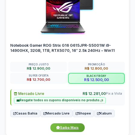
Notebook Gamer ROG Strix G16 G615JPR-S5001W i9-
14900HX, 32GB, 1TB, RTX5070, 16″ 2.5k 240Hz – Win11
PREÇO JUSTO
PROMOÇÃO
R$ 12.900,00
R$ 12.800,00
SUPER OFERTA
BLACK FRIDAY
R$ 12.700,00
R$ 12.500,00
Mercado Livre
R$ 12.281,00
Pix a Vista
Resgate todos os cupons disponíveis no produto.
Casas Bahia
Mercado Livre
Shopee
Kabum
Saiba Mais