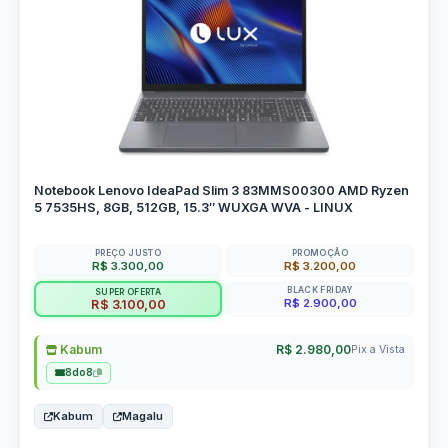
Notebook Lenovo IdeaPad Slim 3 83MMS00300 AMD Ryzen
5 7535HS, 8GB, 512GB, 15.3″ WUXGA WVA - LINUX
PREÇO JUSTO
PROMOÇÃO
R$ 3.300,00
R$ 3.200,00
BLACK FRIDAY
SUPER OFERTA
R$ 2.900,00
R$ 3.100,00
Kabum
R$ 2.980,00
Pix a Vista
8do8
Kabum
Magalu