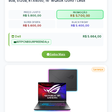
8GB, 512GB, RTX4050, 16″ WQXGA 120Hz – Linux
PREÇO JUSTO
PROMOÇÃO
R$ 5.800,00
R$ 5.700,00
SUPER OFERTA
BLACK FRIDAY
R$ 5.600,00
R$ 5.400,00
Dell
R$ 5.664,00
AFFPCNBSURPREENDA
Saiba Mais
Laranja