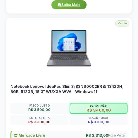
Saiba Mais
Verde
Notebook Lenovo IdeaPad Slim 3i 83NS0002BR i5 13420H,
8GB, 512GB, 15.3″ WUXGA WVA - Windows 11
PREÇO JUSTO
PROMOÇÃO
R$ 3.500,00
R$ 3.400,00
SUPER OFERTA
BLACK FRIDAY
R$ 3.300,00
R$ 3.100,00
Mercado Livre
R$ 3.313,00
Pix a Vista