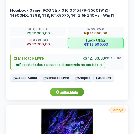
Notebook Gamer ROG Strix G16 G615JPR-S5001W i9-
14900HX, 32GB, 1TB, RTX5070, 16″ 2.5k 240Hz – Win11
PREÇO JUSTO
PROMOÇÃO
R$ 12.900,00
R$ 12.800,00
SUPER OFERTA
BLACK FRIDAY
R$ 12.700,00
R$ 12.500,00
Mercado Livre
R$ 12.103,00
Pix a Vista
Resgate todos os cupons disponíveis no produto.
Casas Bahia
Mercado Livre
Shopee
Kabum
Saiba Mais
Laranja