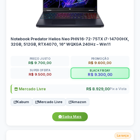
Notebook Predator Helios Neo PHN16-72-75TX i7-14700HX,
32GB, 512GB, RTX4070, 16” WQXGA 240Hz – Win11
PREÇO JUSTO
PROMOÇÃO
R$ 9.700,00
R$ 9.600,00
SUPER OFERTA
BLACK FRIDAY
R$ 9.500,00
R$ 9.300,00
Mercado Livre
R$ 8.929,00
Pix a Vista
Kabum
Mercado Livre
Amazon
Saiba Mais
Laranja