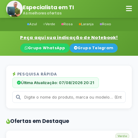
Especialista em TI
As melhores ofertas
Azul
Verde
Rosa
Laranja
Roxo
Peça aqui sua indicação de Notebook!
Grupo WhatsApp
Grupo Telegram
PESQUISA RÁPIDA
Última Atualização: 07/08/2026 20:21
Ofertas em Destaque
Verde