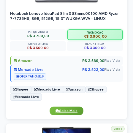
Notebook Lenovo IdeaPad Slim 3 83mms00100 AMD Ryzen
7-7735HS, 8GB, 512GB, 15.3″ WUXGA WVA - LINUX
PREÇO JUSTO
PROMOÇÃO
R$ 3.700,00
R$ 3.600,00
SUPER OFERTA
BLACK FRIDAY
R$ 3.500,00
R$ 3.300,00
Amazon
R$ 3.569,00
Pix a Vista
Mercado Livre
R$ 3.523,00
Pix a Vista
OFERTAHOJE
Shopee
Mercado Livre
Amazon
Shopee
Mercado Livre
Saiba Mais
Verde