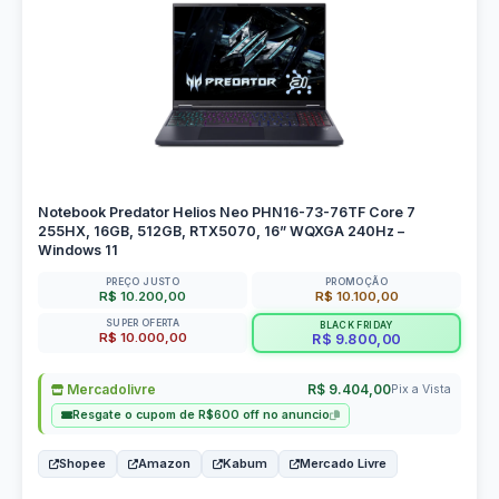
Notebook Predator Helios Neo PHN16-73-76TF Core 7
255HX, 16GB, 512GB, RTX5070, 16” WQXGA 240Hz –
Windows 11
PREÇO JUSTO
PROMOÇÃO
R$ 10.200,00
R$ 10.100,00
SUPER OFERTA
BLACK FRIDAY
R$ 10.000,00
R$ 9.800,00
Mercadolivre
R$ 9.404,00
Pix a Vista
Resgate o cupom de R$600 off no anuncio
Shopee
Amazon
Kabum
Mercado Livre