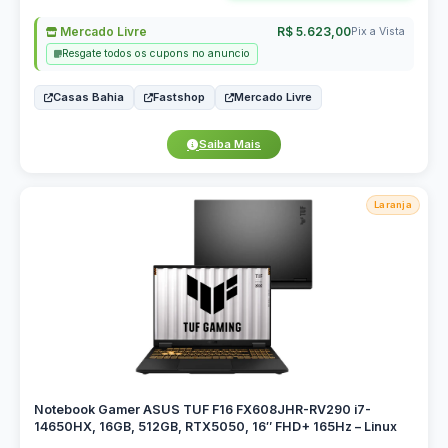
Mercado Livre
R$ 5.623,00
Pix a Vista
Resgate todos os cupons no anuncio
Casas Bahia
Fastshop
Mercado Livre
Saiba Mais
Laranja
Notebook Gamer ASUS TUF F16 FX608JHR-RV290 i7-
14650HX, 16GB, 512GB, RTX5050, 16″ FHD+ 165Hz – Linux