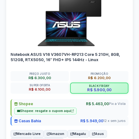
Notebook ASUS V16 V3607VH-RP213 Core 5 210H, 8GB,
512GB, RTX5050, 16″ FHD+ IPS 144Hz - Linux
PREÇO JUSTO
PROMOÇÃO
R$ 6.300,00
R$ 6.200,00
SUPER OFERTA
BLACK FRIDAY
R$ 6.100,00
R$ 5.900,00
Shopee
R$ 5.463,00
Pix a Vista
Shopee: resgate o cupom aqui
Casas Bahia
R$ 5.949,00
12 x sem juros
Mercado Livre
Amazon
Magalu
Asus