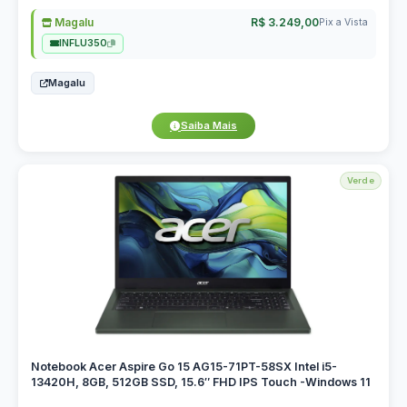
Magalu
R$ 3.249,00
Pix a Vista
INFLU350
Magalu
Saiba Mais
Verde
Notebook Acer Aspire Go 15 AG15-71PT-58SX Intel i5-
13420H, 8GB, 512GB SSD, 15.6″ FHD IPS Touch -Windows 11