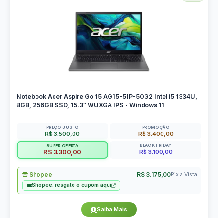
Notebook Acer Aspire Go 15 AG15-51P-50G2 Intel i5 1334U,
8GB, 256GB SSD, 15.3″ WUXGA IPS - Windows 11
PREÇO JUSTO
PROMOÇÃO
R$ 3.500,00
R$ 3.400,00
BLACK FRIDAY
SUPER OFERTA
R$ 3.100,00
R$ 3.300,00
Shopee
R$ 3.175,00
Pix a Vista
Shopee: resgate o cupom aqui
Saiba Mais