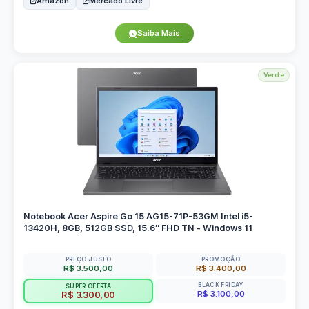
Amazon
Mercado Livre
Saiba Mais
Verde
Notebook Acer Aspire Go 15 AG15-71P-53GM Intel i5-
13420H, 8GB, 512GB SSD, 15.6″ FHD TN - Windows 11
PREÇO JUSTO
PROMOÇÃO
R$ 3.500,00
R$ 3.400,00
BLACK FRIDAY
SUPER OFERTA
R$ 3.100,00
R$ 3.300,00