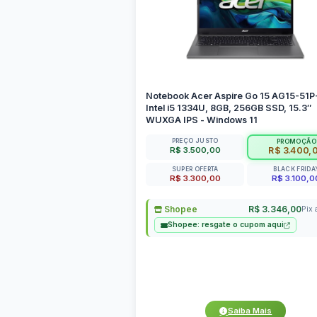
Notebook Acer Aspire Go 15 AG15-51
Intel i5 1334U, 8GB, 256GB SSD, 15.3″
WUXGA IPS - Windows 11
PREÇO JUSTO
PROMOÇÃO
R$ 3.500,00
R$ 3.400,
SUPER OFERTA
BLACK FRIDA
R$ 3.300,00
R$ 3.100,0
Shopee
R$ 3.346,00
Pix 
Shopee: resgate o cupom aqui
Saiba Mais