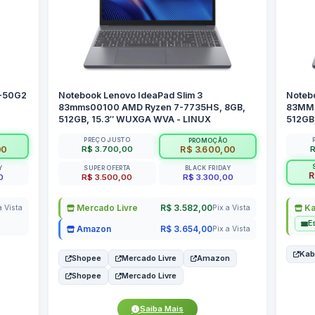
P-50G2
Notebook Lenovo IdeaPad Slim 3
Noteb
83mms00100 AMD Ryzen 7-7735HS, 8GB,
83MMS
512GB, 15.3″ WUXGA WVA - LINUX
512GB
PREÇO JUSTO
PROMOÇÃO
R$ 3.700,00
R
00
R$ 3.600,00
Y
SUPER OFERTA
BLACK FRIDAY
R
0
R$ 3.500,00
R$ 3.300,00
Mercado Livre
R$ 3.582,00
K
a Vista
Pix a Vista
E
Amazon
R$ 3.654,00
Pix a Vista
Ka
Shopee
Mercado Livre
Amazon
Shopee
Mercado Livre
Saiba Mais