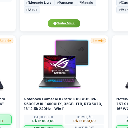
Mercado Livre
Amazon
Magalu
Cas
Asus
Mer
Saiba Mais
Laranja
Laranja
ora
Notebook Gamer ROG Strix G16 G615JPR-
Noteb
6″
S5001W i9-14900HX, 32GB, 1TB, RTX5070,
75TX 
16″ 2.5k 240Hz – Win11
16” W
PREÇO JUSTO
PROMOÇÃO
R$ 12.900,00
R$ 12.800,00
R
00
BLACK FRIDAY