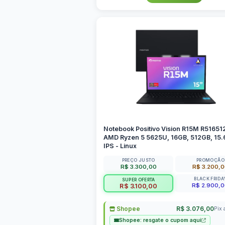
Notebook Positivo Vision R15M R51651
AMD Ryzen 5 5625U, 16GB, 512GB, 15.
IPS - Linux
PREÇO JUSTO
PROMOÇÃO
R$ 3.300,00
R$ 3.200,
BLACK FRIDA
SUPER OFERTA
R$ 2.900,
R$ 3.100,00
Shopee
R$ 3.076,00
Pix 
Shopee: resgate o cupom aqui