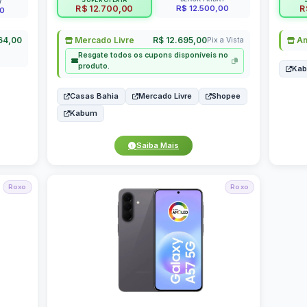
SUPER OFERTA
Y
R$ 12.500,00
R$ 12.700,00
R
00
64,00
Mercado Livre
R$ 12.695,00
Am
Pix a Vista
Resgate todos os cupons disponíveis no
produto.
Ka
Casas Bahia
Mercado Livre
Shopee
Kabum
Saiba Mais
Roxo
Roxo