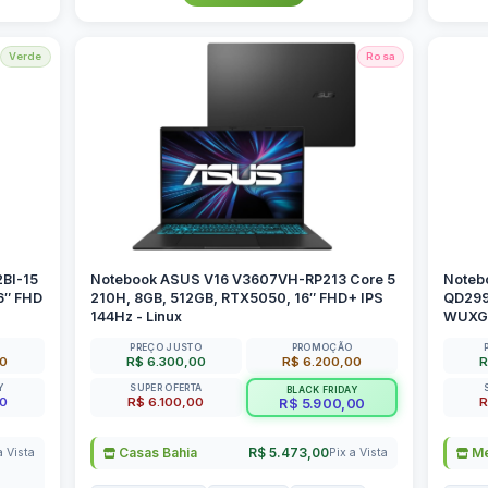
Verde
Rosa
2BI-15
Notebook ASUS V16 V3607VH-RP213 Core 5
Noteb
6″ FHD
210H, 8GB, 512GB, RTX5050, 16″ FHD+ IPS
QD299W
144Hz - Linux
WUXGA
PREÇO JUSTO
PROMOÇÃO
00
R$ 6.300,00
R$ 6.200,00
R
Y
SUPER OFERTA
BLACK FRIDAY
00
R$ 6.100,00
R
R$ 5.900,00
Casas Bahia
R$ 5.473,00
Me
a Vista
Pix a Vista