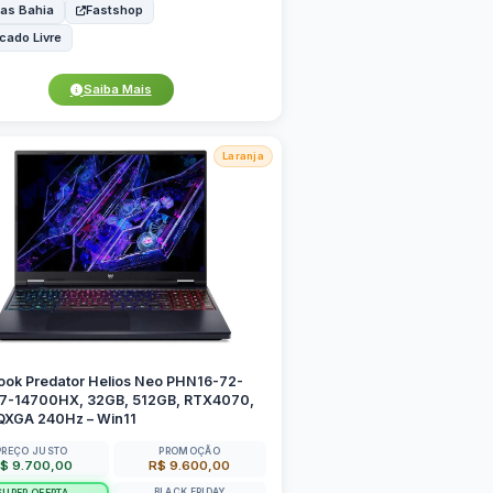
as Bahia
Fastshop
cado Livre
Saiba Mais
Laranja
ook Predator Helios Neo PHN16-72-
i7-14700HX, 32GB, 512GB, RTX4070,
QXGA 240Hz – Win11
PREÇO JUSTO
PROMOÇÃO
$ 9.700,00
R$ 9.600,00
BLACK FRIDAY