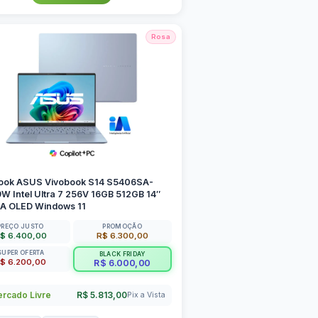
Rosa
ook ASUS Vivobook S14 S5406SA-
 Intel Ultra 7 256V 16GB 512GB 14″
 OLED Windows 11
PREÇO JUSTO
PROMOÇÃO
$ 6.400,00
R$ 6.300,00
SUPER OFERTA
BLACK FRIDAY
$ 6.200,00
R$ 6.000,00
rcado Livre
R$ 5.813,00
Pix a Vista