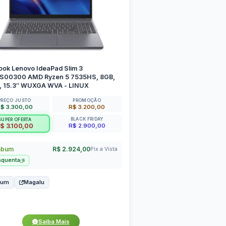
ook Lenovo IdeaPad Slim 3
00300 AMD Ryzen 5 7535HS, 8GB,
, 15.3″ WUXGA WVA - LINUX
PREÇO JUSTO
PROMOÇÃO
$ 3.300,00
R$ 3.200,00
BLACK FRIDAY
SUPER OFERTA
R$ 2.900,00
$ 3.100,00
abum
R$ 2.924,00
Pix a Vista
squenta
bum
Magalu
Saiba Mais