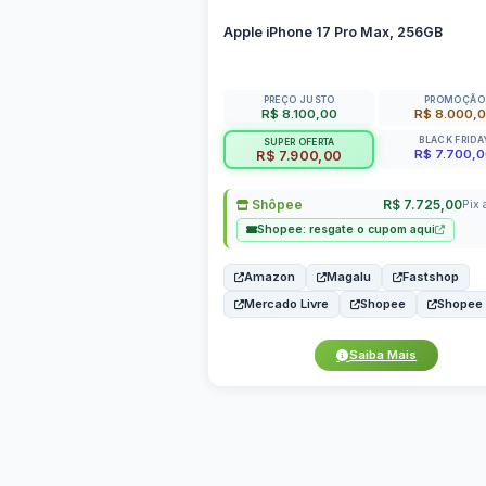
Apple iPhone 17 Pro Max, 256GB
PREÇO JUSTO
PROMOÇÃO
R$ 8.100,00
R$ 8.000,
BLACK FRIDA
SUPER OFERTA
R$ 7.700,
R$ 7.900,00
Shôpee
R$ 7.725,00
Pix 
Shopee: resgate o cupom aqui
Amazon
Magalu
Fastshop
Mercado Livre
Shopee
Shopee
Saiba Mais