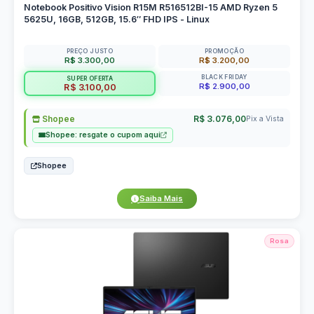
Notebook Positivo Vision R15M R516512BI-15 AMD Ryzen 5
5625U, 16GB, 512GB, 15.6″ FHD IPS - Linux
PREÇO JUSTO
PROMOÇÃO
R$ 3.300,00
R$ 3.200,00
BLACK FRIDAY
SUPER OFERTA
R$ 2.900,00
R$ 3.100,00
Shopee
R$ 3.076,00
Pix a Vista
Shopee: resgate o cupom aqui
Shopee
Saiba Mais
Rosa