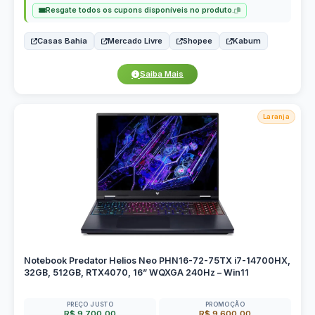
Resgate todos os cupons disponíveis no produto.
Casas Bahia
Mercado Livre
Shopee
Kabum
Saiba Mais
Laranja
Notebook Predator Helios Neo PHN16-72-75TX i7-14700HX,
32GB, 512GB, RTX4070, 16” WQXGA 240Hz – Win11
PREÇO JUSTO
PROMOÇÃO
R$ 9.700,00
R$ 9.600,00