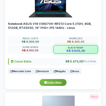
Notebook ASUS V16 V3607VH-RP213 Core 5 210H, 8GB,
512GB, RTX5050, 16″ FHD+ IPS 144Hz - Linux
PREÇO JUSTO
PROMOÇÃO
R$ 6.300,00
R$ 6.200,00
SUPER OFERTA
BLACK FRIDAY
R$ 6.100,00
R$ 5.900,00
Casas Bahia
R$ 5.473,00
Pix a Vista
Mercado Livre
Amazon
Magalu
Asus
Saiba Mais
Rosa