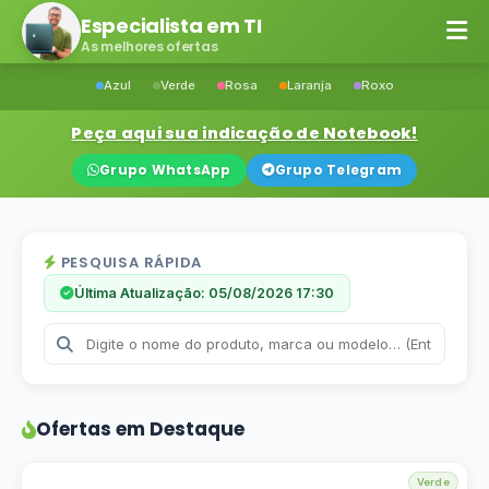
Especialista em TI
As melhores ofertas
Azul
Verde
Rosa
Laranja
Roxo
Peça aqui sua indicação de Notebook!
Grupo WhatsApp
Grupo Telegram
PESQUISA RÁPIDA
Última Atualização: 05/08/2026 17:30
Ofertas em Destaque
Verde