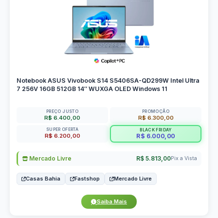
Notebook ASUS Vivobook S14 S5406SA-QD299W Intel Ultra
7 256V 16GB 512GB 14″ WUXGA OLED Windows 11
PREÇO JUSTO
PROMOÇÃO
R$ 6.400,00
R$ 6.300,00
SUPER OFERTA
BLACK FRIDAY
R$ 6.200,00
R$ 6.000,00
Mercado Livre
R$ 5.813,00
Pix a Vista
Casas Bahia
Fastshop
Mercado Livre
Saiba Mais