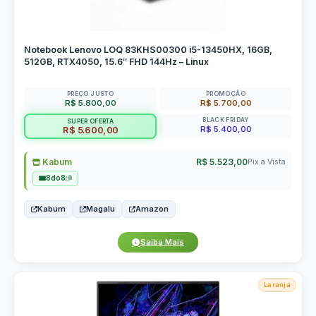
Notebook Lenovo LOQ 83KHS00300 i5-13450HX, 16GB,
512GB, RTX4050, 15.6″ FHD 144Hz – Linux
PREÇO JUSTO
PROMOÇÃO
R$ 5.800,00
R$ 5.700,00
BLACK FRIDAY
SUPER OFERTA
R$ 5.400,00
R$ 5.600,00
Kabum
R$ 5.523,00
Pix a Vista
8do8
Kabum
Magalu
Amazon
Saiba Mais
Laranja