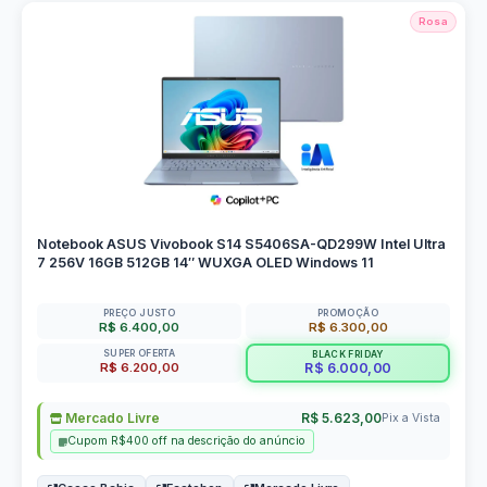
Rosa
Notebook ASUS Vivobook S14 S5406SA-QD299W Intel Ultra
7 256V 16GB 512GB 14″ WUXGA OLED Windows 11
PREÇO JUSTO
PROMOÇÃO
R$ 6.400,00
R$ 6.300,00
SUPER OFERTA
BLACK FRIDAY
R$ 6.200,00
R$ 6.000,00
Mercado Livre
R$ 5.623,00
Pix a Vista
Cupom R$400 off na descrição do anúncio