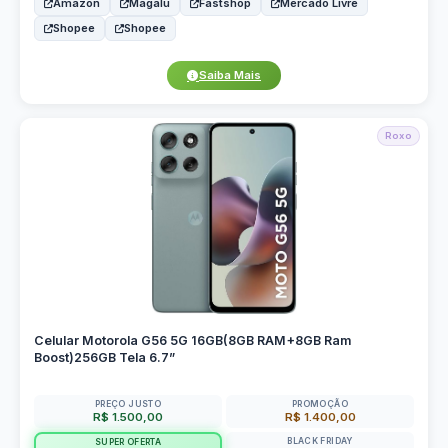
Amazon
Magalu
Fastshop
Mercado Livre
Shopee
Shopee
Saiba Mais
Roxo
Celular Motorola G56 5G 16GB(8GB RAM+8GB Ram
Boost)256GB Tela 6.7”
PREÇO JUSTO
PROMOÇÃO
R$ 1.500,00
R$ 1.400,00
BLACK FRIDAY
SUPER OFERTA