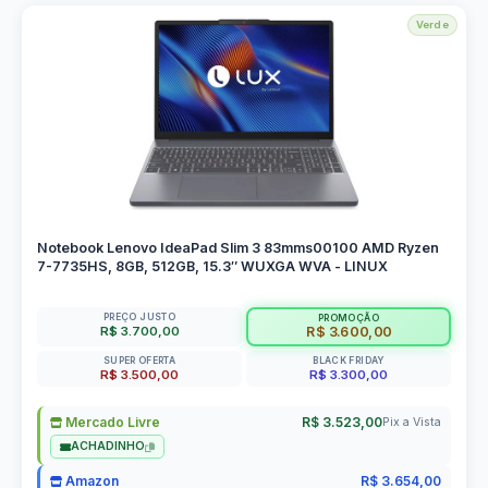
Verde
Notebook Lenovo IdeaPad Slim 3 83mms00100 AMD Ryzen
7-7735HS, 8GB, 512GB, 15.3″ WUXGA WVA - LINUX
PREÇO JUSTO
PROMOÇÃO
R$ 3.700,00
R$ 3.600,00
SUPER OFERTA
BLACK FRIDAY
R$ 3.500,00
R$ 3.300,00
Mercado Livre
R$ 3.523,00
Pix a Vista
ACHADINHO
Amazon
R$ 3.654,00