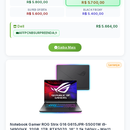
R$ 5.800,00
R$ 5.700,00
SUPER OFERTA
BLACK FRIDAY
R$ 5.600,00
R$ 5.400,00
Dell
R$ 5.664,00
AFFPCNBSURPREENDA
Saiba Mais
Laranja
Notebook Gamer ROG Strix G16 G615JPR-S5001W i9-
14900HX, 32GB, 1TB, RTX5070, 16″ 2.5k 240Hz – Win11