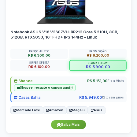
Notebook ASUS V16 V3607VH-RP213 Core 5 210H, 8GB,
512GB, RTX5050, 16″ FHD+ IPS 144Hz - Linux
PREÇO JUSTO
PROMOÇÃO
R$ 6.300,00
R$ 6.200,00
SUPER OFERTA
BLACK FRIDAY
R$ 6.100,00
R$ 5.900,00
Shopee
R$ 5.151,00
Pix a Vista
Shopee: resgate o cupom aqui
Casas Bahia
R$ 5.949,00
12 x sem juros
Mercado Livre
Amazon
Magalu
Asus
Saiba Mais