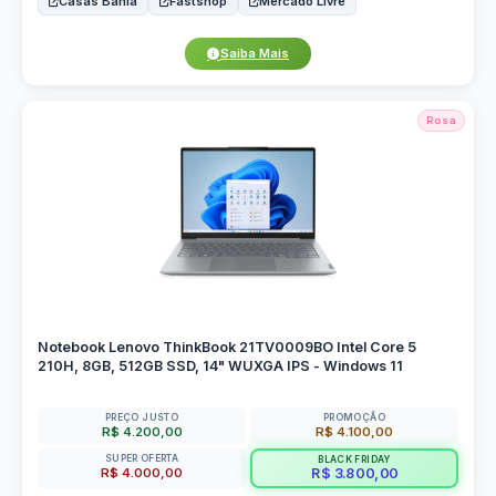
Casas Bahia
Fastshop
Mercado Livre
Saiba Mais
Rosa
Notebook Lenovo ThinkBook 21TV0009BO Intel Core 5
210H, 8GB, 512GB SSD, 14" WUXGA IPS - Windows 11
PREÇO JUSTO
PROMOÇÃO
R$ 4.200,00
R$ 4.100,00
SUPER OFERTA
BLACK FRIDAY
R$ 4.000,00
R$ 3.800,00