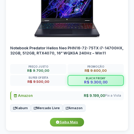
Notebook Predator Helios Neo PHN16-72-75TX i7-14700HX,
32GB, 512GB, RTX4070, 16” WQXGA 240Hz – Win11
PREÇO JUSTO
PROMOÇÃO
R$ 9.700,00
R$ 9.600,00
SUPER OFERTA
BLACK FRIDAY
R$ 9.500,00
R$ 9.300,00
Amazon
R$ 9.199,00
Pix a Vista
Kabum
Mercado Livre
Amazon
Saiba Mais