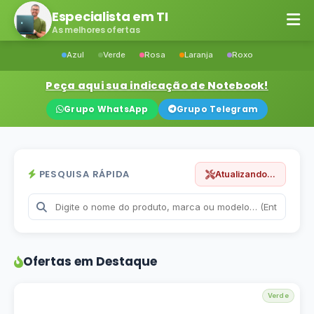
Especialista em TI
As melhores ofertas
Azul
Verde
Rosa
Laranja
Roxo
Peça aqui sua indicação de Notebook!
Grupo WhatsApp
Grupo Telegram
PESQUISA RÁPIDA
Atualizando...
Ofertas em Destaque
Verde