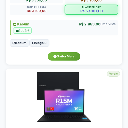
R$ 3.300,00
R$ 3.200,00
SUPER OFERTA
BLACK FRIDAY
R$ 3.100,00
R$ 2.900,00
Kabum
R$ 2.889,00
Pix a Vista
8do8
Kabum
Magalu
Saiba Mais
Verde