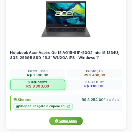
Notebook Acer Aspire Go 15 AG15-51P-50G2 Intel i5 1334U,
8GB, 256GB SSD, 15.3″ WUXGA IPS - Windows 11
PREÇO JUSTO
PROMOÇÃO
R$ 3.500,00
R$ 3.400,00
BLACK FRIDAY
SUPER OFERTA
R$ 3.100,00
R$ 3.300,00
Shopee
R$ 3.254,00
Pix a Vista
Shopee: resgate o cupom aqui
Saiba Mais