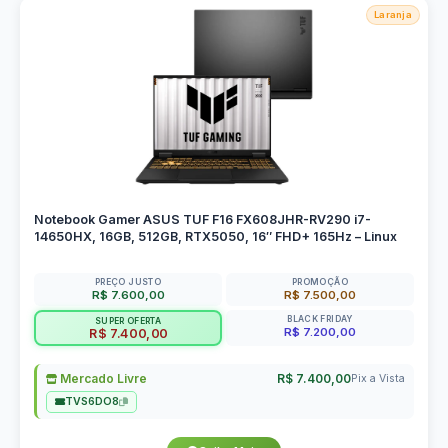
Laranja
Notebook Gamer ASUS TUF F16 FX608JHR-RV290 i7-
14650HX, 16GB, 512GB, RTX5050, 16″ FHD+ 165Hz – Linux
PREÇO JUSTO
PROMOÇÃO
R$ 7.600,00
R$ 7.500,00
BLACK FRIDAY
SUPER OFERTA
R$ 7.200,00
R$ 7.400,00
Mercado Livre
R$ 7.400,00
Pix a Vista
TVS6DO8