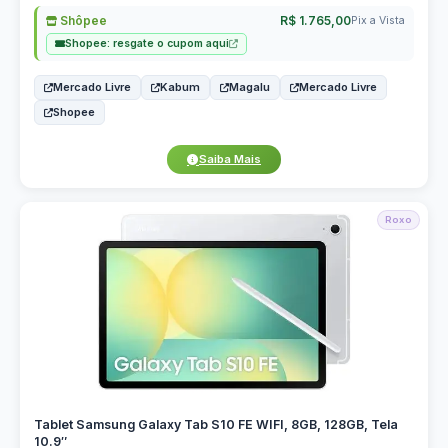
Shôpee
R$ 1.765,00
Pix a Vista
Shopee: resgate o cupom aqui
Mercado Livre
Kabum
Magalu
Mercado Livre
Shopee
Saiba Mais
Roxo
Tablet Samsung Galaxy Tab S10 FE WIFI, 8GB, 128GB, Tela
10.9″