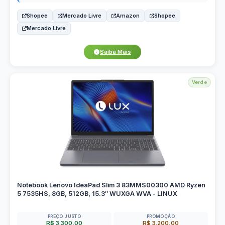
Shopee
Mercado Livre
Amazon
Shopee
Mercado Livre
Saiba Mais
Verde
Notebook Lenovo IdeaPad Slim 3 83MMS00300 AMD Ryzen
5 7535HS, 8GB, 512GB, 15.3″ WUXGA WVA - LINUX
PREÇO JUSTO
PROMOÇÃO
R$ 3.300,00
R$ 3.200,00