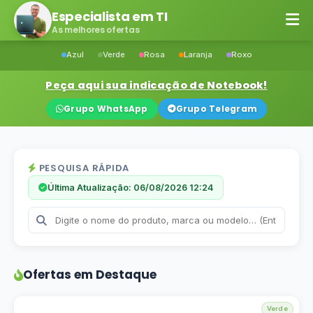
Especialista em TI
As melhores ofertas
Azul
Verde
Rosa
Laranja
Roxo
Peça aqui sua indicação de Notebook!
Grupo WhatsApp
Grupo Telegram
PESQUISA RÁPIDA
Última Atualização: 06/08/2026 12:24
Ofertas em Destaque
Verde