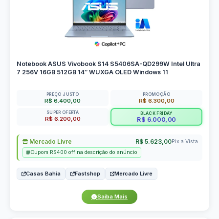
Notebook ASUS Vivobook S14 S5406SA-QD299W Intel Ultra
7 256V 16GB 512GB 14″ WUXGA OLED Windows 11
PREÇO JUSTO
PROMOÇÃO
R$ 6.400,00
R$ 6.300,00
SUPER OFERTA
BLACK FRIDAY
R$ 6.200,00
R$ 6.000,00
Mercado Livre
R$ 5.623,00
Pix a Vista
Cupom R$400 off na descrição do anúncio
Casas Bahia
Fastshop
Mercado Livre
Saiba Mais