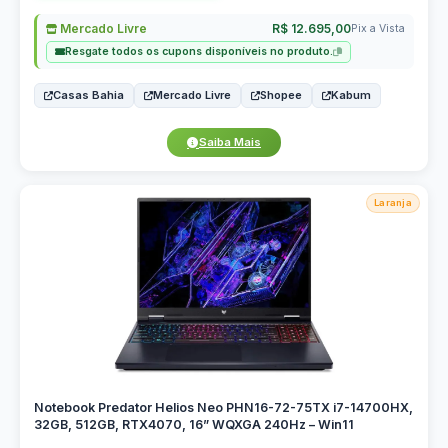
Mercado Livre
R$ 12.695,00
Pix a Vista
Resgate todos os cupons disponíveis no produto.
Casas Bahia
Mercado Livre
Shopee
Kabum
Saiba Mais
Laranja
Notebook Predator Helios Neo PHN16-72-75TX i7-14700HX,
32GB, 512GB, RTX4070, 16” WQXGA 240Hz – Win11