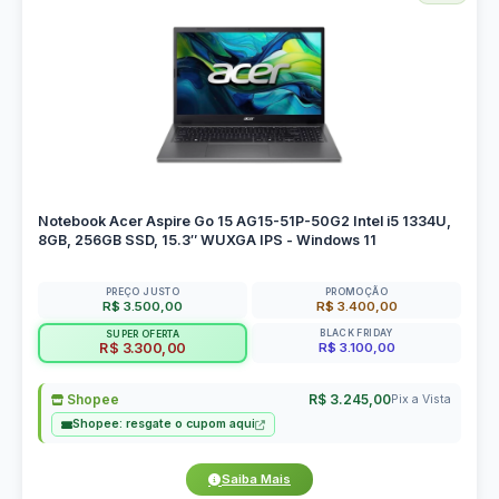
Notebook Acer Aspire Go 15 AG15-51P-50G2 Intel i5 1334U,
8GB, 256GB SSD, 15.3″ WUXGA IPS - Windows 11
PREÇO JUSTO
PROMOÇÃO
R$ 3.500,00
R$ 3.400,00
BLACK FRIDAY
SUPER OFERTA
R$ 3.100,00
R$ 3.300,00
Shopee
R$ 3.245,00
Pix a Vista
Shopee: resgate o cupom aqui
Saiba Mais