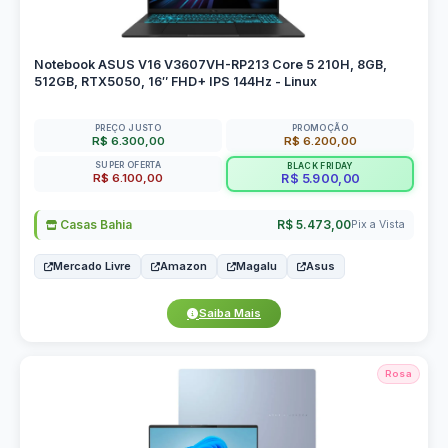
Notebook ASUS V16 V3607VH-RP213 Core 5 210H, 8GB,
512GB, RTX5050, 16″ FHD+ IPS 144Hz - Linux
PREÇO JUSTO
PROMOÇÃO
R$ 6.300,00
R$ 6.200,00
SUPER OFERTA
BLACK FRIDAY
R$ 6.100,00
R$ 5.900,00
Casas Bahia
R$ 5.473,00
Pix a Vista
Mercado Livre
Amazon
Magalu
Asus
Saiba Mais
Rosa