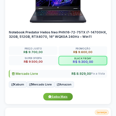
Notebook Predator Helios Neo PHN16-72-75TX i7-14700HX,
32GB, 512GB, RTX4070, 16” WQXGA 240Hz – Win11
PREÇO JUSTO
PROMOÇÃO
R$ 9.700,00
R$ 9.600,00
SUPER OFERTA
BLACK FRIDAY
R$ 9.500,00
R$ 9.300,00
Mercado Livre
R$ 8.929,00
Pix a Vista
Kabum
Mercado Livre
Amazon
Saiba Mais
Laranja