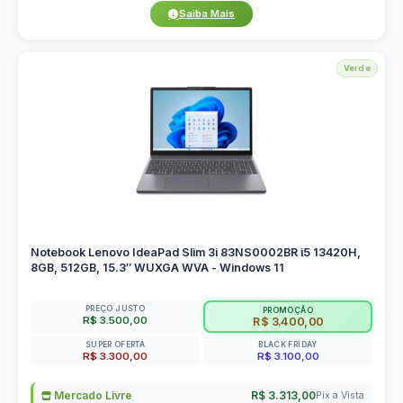
Saiba Mais
Verde
Notebook Lenovo IdeaPad Slim 3i 83NS0002BR i5 13420H,
8GB, 512GB, 15.3″ WUXGA WVA - Windows 11
PREÇO JUSTO
PROMOÇÃO
R$ 3.500,00
R$ 3.400,00
SUPER OFERTA
BLACK FRIDAY
R$ 3.300,00
R$ 3.100,00
Mercado Livre
R$ 3.313,00
Pix a Vista