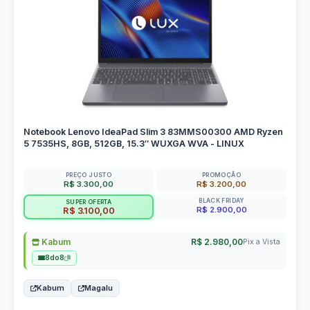
Notebook Lenovo IdeaPad Slim 3 83MMS00300 AMD Ryzen
5 7535HS, 8GB, 512GB, 15.3″ WUXGA WVA - LINUX
PREÇO JUSTO
PROMOÇÃO
R$ 3.300,00
R$ 3.200,00
BLACK FRIDAY
SUPER OFERTA
R$ 2.900,00
R$ 3.100,00
Kabum
R$ 2.980,00
Pix a Vista
8do8
Kabum
Magalu