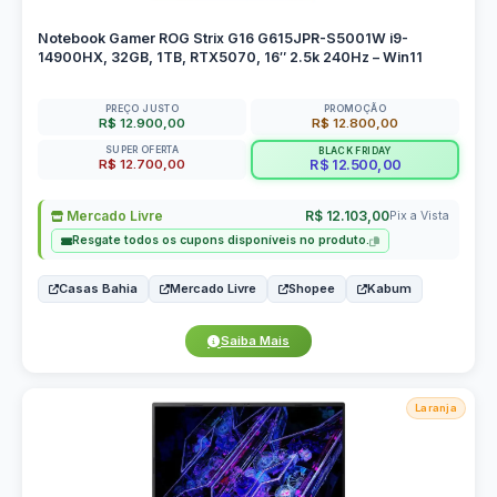
Notebook Gamer ROG Strix G16 G615JPR-S5001W i9-
14900HX, 32GB, 1TB, RTX5070, 16″ 2.5k 240Hz – Win11
PREÇO JUSTO
PROMOÇÃO
R$ 12.900,00
R$ 12.800,00
SUPER OFERTA
BLACK FRIDAY
R$ 12.700,00
R$ 12.500,00
Mercado Livre
R$ 12.103,00
Pix a Vista
Resgate todos os cupons disponíveis no produto.
Casas Bahia
Mercado Livre
Shopee
Kabum
Saiba Mais
Laranja