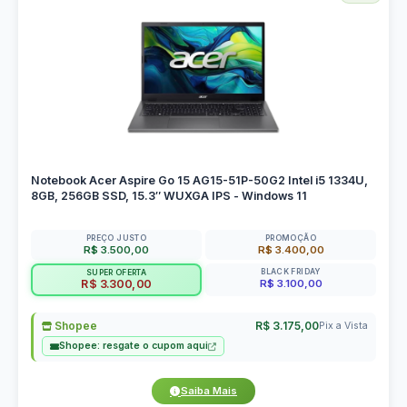
Notebook Acer Aspire Go 15 AG15-51P-50G2 Intel i5 1334U,
8GB, 256GB SSD, 15.3″ WUXGA IPS - Windows 11
PREÇO JUSTO
PROMOÇÃO
R$ 3.500,00
R$ 3.400,00
BLACK FRIDAY
SUPER OFERTA
R$ 3.100,00
R$ 3.300,00
Shopee
R$ 3.175,00
Pix a Vista
Shopee: resgate o cupom aqui
Saiba Mais