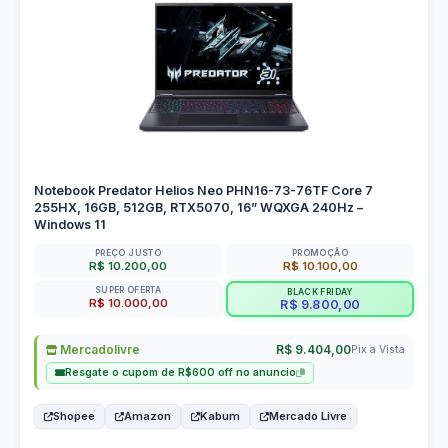
Notebook Predator Helios Neo PHN16-73-76TF Core 7
255HX, 16GB, 512GB, RTX5070, 16” WQXGA 240Hz –
Windows 11
PREÇO JUSTO
PROMOÇÃO
R$ 10.200,00
R$ 10.100,00
SUPER OFERTA
BLACK FRIDAY
R$ 10.000,00
R$ 9.800,00
Mercadolivre
R$ 9.404,00
Pix a Vista
Resgate o cupom de R$600 off no anuncio
Shopee
Amazon
Kabum
Mercado Livre