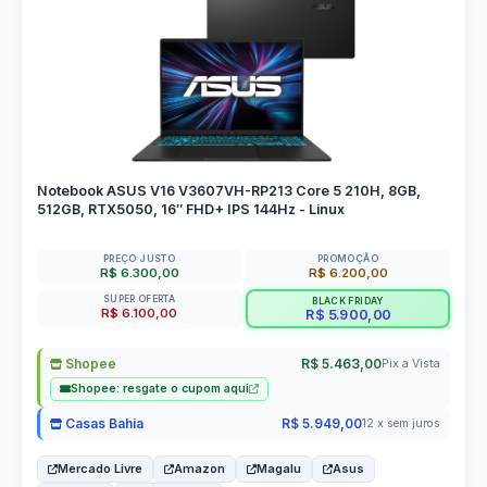
Notebook ASUS V16 V3607VH-RP213 Core 5 210H, 8GB,
512GB, RTX5050, 16″ FHD+ IPS 144Hz - Linux
PREÇO JUSTO
PROMOÇÃO
R$ 6.300,00
R$ 6.200,00
SUPER OFERTA
BLACK FRIDAY
R$ 6.100,00
R$ 5.900,00
Shopee
R$ 5.463,00
Pix a Vista
Shopee: resgate o cupom aqui
Casas Bahia
R$ 5.949,00
12 x sem juros
Mercado Livre
Amazon
Magalu
Asus