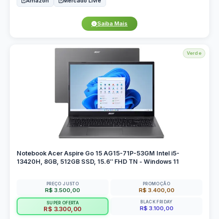
Amazon
Mercado Livre
Saiba Mais
Verde
Notebook Acer Aspire Go 15 AG15-71P-53GM Intel i5-
13420H, 8GB, 512GB SSD, 15.6″ FHD TN - Windows 11
PREÇO JUSTO
PROMOÇÃO
R$ 3.500,00
R$ 3.400,00
BLACK FRIDAY
SUPER OFERTA
R$ 3.100,00
R$ 3.300,00