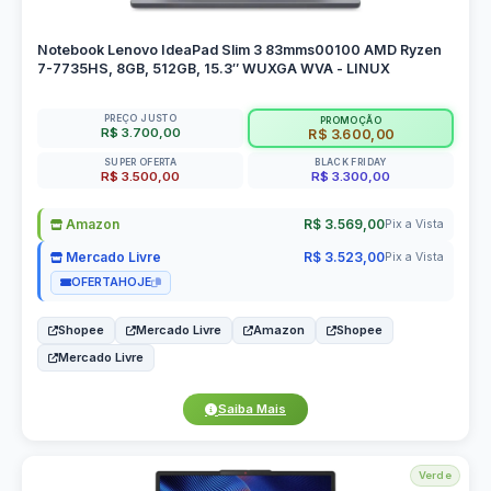
Notebook Lenovo IdeaPad Slim 3 83mms00100 AMD Ryzen
7-7735HS, 8GB, 512GB, 15.3″ WUXGA WVA - LINUX
PREÇO JUSTO
PROMOÇÃO
R$ 3.700,00
R$ 3.600,00
SUPER OFERTA
BLACK FRIDAY
R$ 3.500,00
R$ 3.300,00
Amazon
R$ 3.569,00
Pix a Vista
Mercado Livre
R$ 3.523,00
Pix a Vista
OFERTAHOJE
Shopee
Mercado Livre
Amazon
Shopee
Mercado Livre
Saiba Mais
Verde