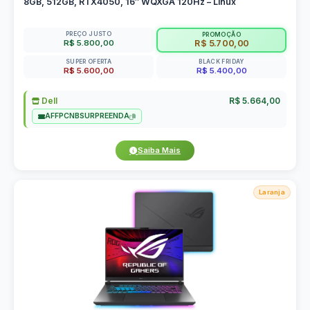
8GB, 512GB, RTX4050, 16″ WQXGA 120Hz – Linux
PREÇO JUSTO
PROMOÇÃO
R$ 5.800,00
R$ 5.700,00
SUPER OFERTA
BLACK FRIDAY
R$ 5.600,00
R$ 5.400,00
Dell
R$ 5.664,00
AFFPCNBSURPREENDA
Saiba Mais
Laranja