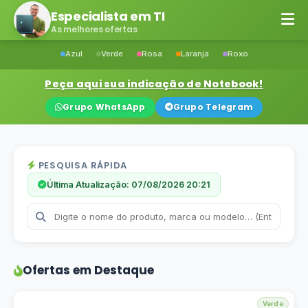
Especialista em TI
As melhores ofertas
Azul
Verde
Rosa
Laranja
Roxo
Peça aqui sua indicação de Notebook!
Grupo WhatsApp
Grupo Telegram
PESQUISA RÁPIDA
Última Atualização: 07/08/2026 20:21
Ofertas em Destaque
Verde