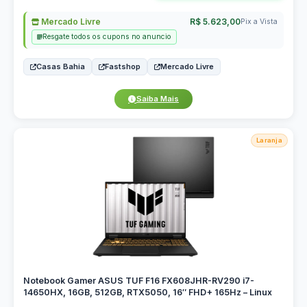
Mercado Livre
R$ 5.623,00
Pix a Vista
Resgate todos os cupons no anuncio
Casas Bahia
Fastshop
Mercado Livre
Saiba Mais
Laranja
Notebook Gamer ASUS TUF F16 FX608JHR-RV290 i7-
14650HX, 16GB, 512GB, RTX5050, 16″ FHD+ 165Hz – Linux