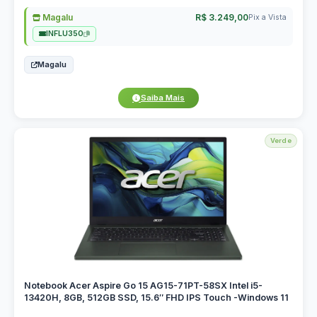
Magalu
R$ 3.249,00
Pix a Vista
INFLU350
Magalu
Saiba Mais
Verde
Notebook Acer Aspire Go 15 AG15-71PT-58SX Intel i5-
13420H, 8GB, 512GB SSD, 15.6″ FHD IPS Touch -Windows 11