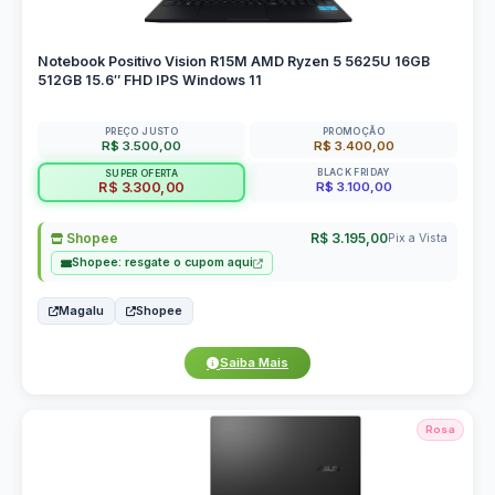
Notebook Positivo Vision R15M AMD Ryzen 5 5625U 16GB
512GB 15.6″ FHD IPS Windows 11
PREÇO JUSTO
PROMOÇÃO
R$ 3.500,00
R$ 3.400,00
BLACK FRIDAY
SUPER OFERTA
R$ 3.100,00
R$ 3.300,00
Shopee
R$ 3.195,00
Pix a Vista
Shopee: resgate o cupom aqui
Magalu
Shopee
Saiba Mais
Rosa