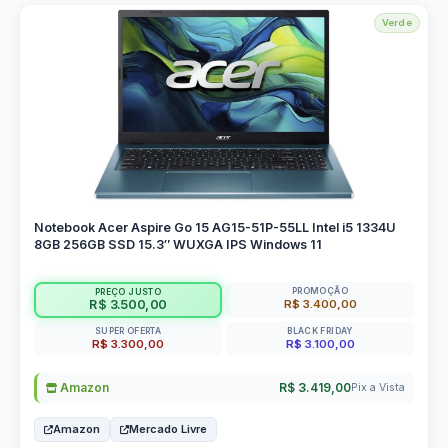
Verde
Notebook Acer Aspire Go 15 AG15-51P-55LL Intel i5 1334U
8GB 256GB SSD 15.3″ WUXGA IPS Windows 11
PROMOÇÃO
PREÇO JUSTO
R$ 3.400,00
R$ 3.500,00
SUPER OFERTA
BLACK FRIDAY
R$ 3.300,00
R$ 3.100,00
Amazon
R$ 3.419,00
Pix a Vista
Amazon
Mercado Livre