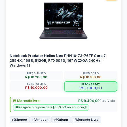
Notebook Predator Helios Neo PHN16-73-76TF Core 7
255HX, 16GB, 512GB, RTX5070, 16” WQXGA 240Hz –
Windows 11
PREÇO JUSTO
PROMOÇÃO
R$ 10.200,00
R$ 10.100,00
SUPER OFERTA
BLACK FRIDAY
R$ 10.000,00
R$ 9.800,00
Mercadolivre
R$ 9.404,00
Pix a Vista
Resgate o cupom de R$600 off no anuncio
Shopee
Amazon
Kabum
Mercado Livre