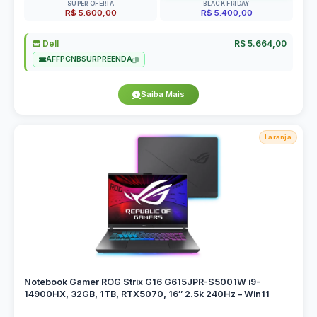
SUPER OFERTA
BLACK FRIDAY
R$ 5.600,00
R$ 5.400,00
Dell
R$ 5.664,00
AFFPCNBSURPREENDA
Saiba Mais
Laranja
Notebook Gamer ROG Strix G16 G615JPR-S5001W i9-
14900HX, 32GB, 1TB, RTX5070, 16″ 2.5k 240Hz – Win11