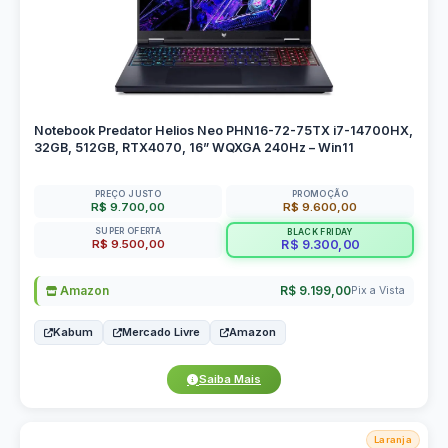
Notebook Predator Helios Neo PHN16-72-75TX i7-14700HX,
32GB, 512GB, RTX4070, 16” WQXGA 240Hz – Win11
PREÇO JUSTO
PROMOÇÃO
R$ 9.700,00
R$ 9.600,00
SUPER OFERTA
BLACK FRIDAY
R$ 9.500,00
R$ 9.300,00
Amazon
R$ 9.199,00
Pix a Vista
Kabum
Mercado Livre
Amazon
Saiba Mais
Laranja