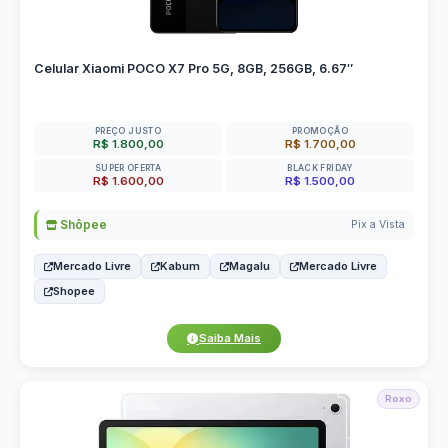
Celular Xiaomi POCO X7 Pro 5G, 8GB, 256GB, 6.67″
PREÇO JUSTO
PROMOÇÃO
R$ 1.800,00
R$ 1.700,00
SUPER OFERTA
BLACK FRIDAY
R$ 1.600,00
R$ 1.500,00
Shôpee
Pix a Vista
Mercado Livre
Kabum
Magalu
Mercado Livre
Shopee
Saiba Mais
Roxo