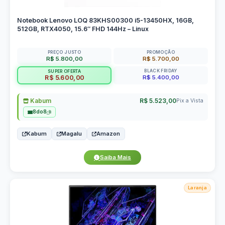
Notebook Lenovo LOQ 83KHS00300 i5-13450HX, 16GB,
512GB, RTX4050, 15.6″ FHD 144Hz – Linux
PREÇO JUSTO
PROMOÇÃO
R$ 5.800,00
R$ 5.700,00
BLACK FRIDAY
SUPER OFERTA
R$ 5.400,00
R$ 5.600,00
Kabum
R$ 5.523,00
Pix a Vista
8do8
Kabum
Magalu
Amazon
Saiba Mais
Laranja