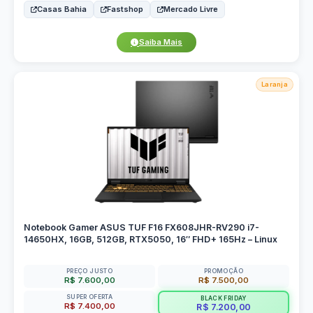
Casas Bahia
Fastshop
Mercado Livre
Saiba Mais
Laranja
Notebook Gamer ASUS TUF F16 FX608JHR-RV290 i7-
14650HX, 16GB, 512GB, RTX5050, 16″ FHD+ 165Hz – Linux
PREÇO JUSTO
PROMOÇÃO
R$ 7.600,00
R$ 7.500,00
SUPER OFERTA
BLACK FRIDAY
R$ 7.400,00
R$ 7.200,00