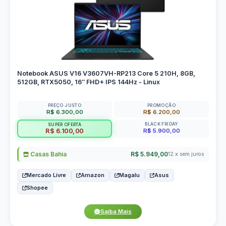
Notebook ASUS V16 V3607VH-RP213 Core 5 210H, 8GB,
512GB, RTX5050, 16″ FHD+ IPS 144Hz - Linux
PREÇO JUSTO
PROMOÇÃO
R$ 6.300,00
R$ 6.200,00
BLACK FRIDAY
SUPER OFERTA
R$ 5.900,00
R$ 6.100,00
Casas Bahia
R$ 5.949,00
12 x sem juros
Mercado Livre
Amazon
Magalu
Asus
Shopee
Saiba Mais