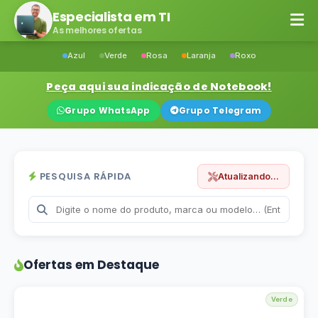
Especialista em TI
As melhores ofertas
Azul
Verde
Rosa
Laranja
Roxo
Peça aqui sua indicação de Notebook!
Grupo WhatsApp
Grupo Telegram
PESQUISA RÁPIDA
Atualizando...
Ofertas em Destaque
Verde