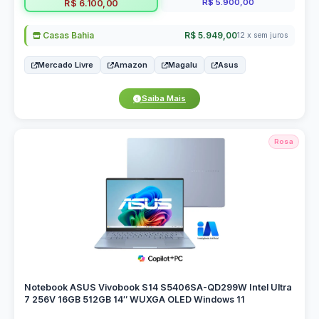
R$ 5.900,00
R$ 6.100,00
Casas Bahia
R$ 5.949,00
12 x sem juros
Mercado Livre
Amazon
Magalu
Asus
Saiba Mais
Rosa
Notebook ASUS Vivobook S14 S5406SA-QD299W Intel Ultra
7 256V 16GB 512GB 14″ WUXGA OLED Windows 11