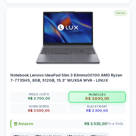
Verde
Notebook Lenovo IdeaPad Slim 3 83mms00100 AMD Ryzen
7-7735HS, 8GB, 512GB, 15.3″ WUXGA WVA - LINUX
PREÇO JUSTO
PROMOÇÃO
R$ 3.700,00
R$ 3.600,00
SUPER OFERTA
BLACK FRIDAY
R$ 3.500,00
R$ 3.300,00
Amazon
R$ 3.535,00
Pix a Vista