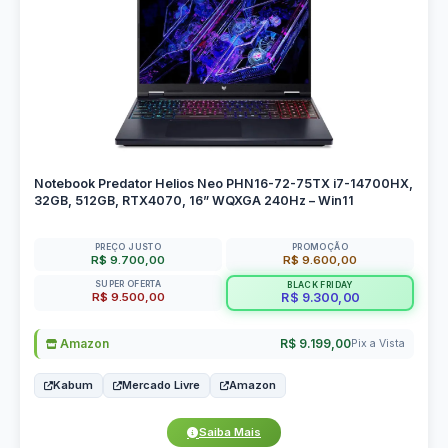
Notebook Predator Helios Neo PHN16-72-75TX i7-14700HX,
32GB, 512GB, RTX4070, 16” WQXGA 240Hz – Win11
PREÇO JUSTO
PROMOÇÃO
R$ 9.700,00
R$ 9.600,00
SUPER OFERTA
BLACK FRIDAY
R$ 9.500,00
R$ 9.300,00
Amazon
R$ 9.199,00
Pix a Vista
Kabum
Mercado Livre
Amazon
Saiba Mais