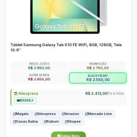
Tablet Samsung Galaxy Tab S10 FE WIFI, 8GB, 128GB, Tela
10.9″
PREÇO JUSTO
PROMOÇÃO
R$ 2.850,00
R$ 2.750,00
SUPER OFERTA
BLACK FRIDAY
R$ 2.650,00
R$ 2.550,00
Aliexpress
R$ 2.413,00
Pix a Vista
BRAE8
Magalu
Aliexpress
Amazon
Mercado Livre
Casas Bahia
Kabum
Shopee
Saiba Mais