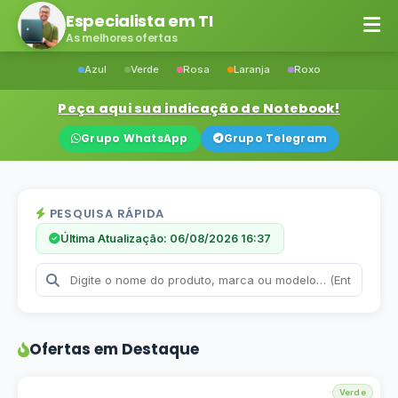
Especialista em TI
As melhores ofertas
Azul
Verde
Rosa
Laranja
Roxo
Peça aqui sua indicação de Notebook!
Grupo WhatsApp
Grupo Telegram
PESQUISA RÁPIDA
Última Atualização: 06/08/2026 16:37
Ofertas em Destaque
Verde