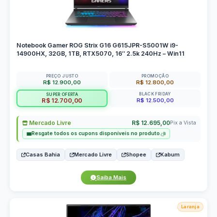
Notebook Gamer ROG Strix G16 G615JPR-S5001W i9-
14900HX, 32GB, 1TB, RTX5070, 16″ 2.5k 240Hz – Win11
PREÇO JUSTO
PROMOÇÃO
R$ 12.900,00
R$ 12.800,00
BLACK FRIDAY
SUPER OFERTA
R$ 12.500,00
R$ 12.700,00
Mercado Livre
R$ 12.695,00
Pix a Vista
Resgate todos os cupons disponíveis no produto.
Casas Bahia
Mercado Livre
Shopee
Kabum
Saiba Mais
Laranja