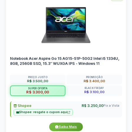
Notebook Acer Aspire Go 15 AG15-51P-50G2 Intel i5 1334U,
8GB, 256GB SSD, 15.3″ WUXGA IPS - Windows 11
PREÇO JUSTO
PROMOÇÃO
R$ 3.500,00
R$ 3.400,00
BLACK FRIDAY
SUPER OFERTA
R$ 3.100,00
R$ 3.300,00
Shopee
R$ 3.250,00
Pix a Vista
Shopee: resgate o cupom aqui
Saiba Mais